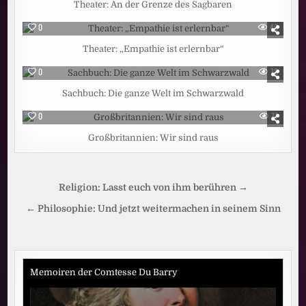
Theater: An der Grenze des Sagbaren
0
48
Theater: „Empathie ist erlernbar“
0
78
Sachbuch: Die ganze Welt im Schwarzwald
0
77
Großbritannien: Wir sind raus
Beitragsnavigation
Religion: Lasst euch von ihm berühren →
← Philosophie: Und jetzt weitermachen in seinem Sinn
Memoiren der Comtesse Du Barry