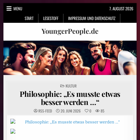
Skip
MENU
7. AUGUST 2026
to
START
LESESTOFF
IMPRESSUM UND DATENSCHUTZ
content
YoungerPeople.de
POSTED
KULTUR
IN
Philosophie: „Es musste etwas
besser werden …“
RSS-FEED
20. JUNI 2026
0
85