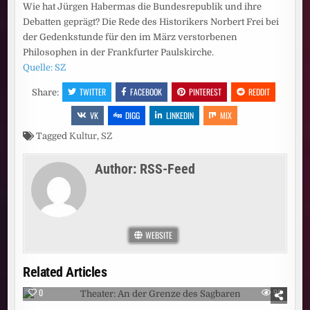
Wie hat Jürgen Habermas die Bundesrepublik und ihre
Debatten geprägt? Die Rede des Historikers Norbert Frei bei
der Gedenkstunde für den im März verstorbenen
Philosophen in der Frankfurter Paulskirche.
Quelle: SZ
TWITTER
FACEBOOK
PINTEREST
REDDIT
Share:
VK
DIGG
LINKEDIN
MIX
Tagged
Kultur
,
SZ
Author:
RSS-Feed
WEBSITE
Related Articles
0
90