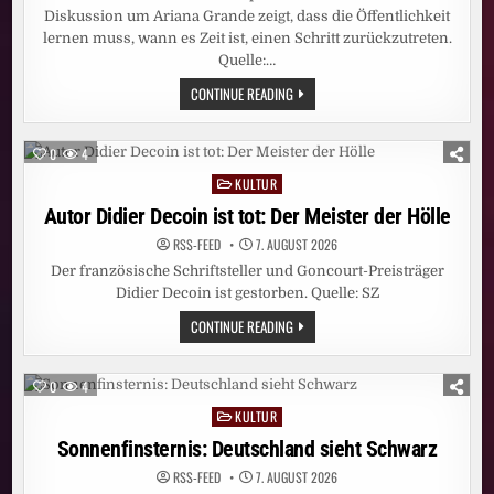
Diskussion um Ariana Grande zeigt, dass die Öffentlichkeit
lernen muss, wann es Zeit ist, einen Schritt zurückzutreten.
Quelle:…
ARIANA
CONTINUE READING
GRANDE:
LASST
SIE
IN
0
4
RUHE
KULTUR
Posted
in
Autor Didier Decoin ist tot: Der Meister der Hölle
RSS-FEED
7. AUGUST 2026
Der französische Schriftsteller und Goncourt-Preisträger
Didier Decoin ist gestorben. Quelle: SZ
AUTOR
CONTINUE READING
DIDIER
DECOIN
IST
TOT:
0
4
DER
MEISTER
KULTUR
Posted
DER
HÖLLE
in
Sonnenfinsternis: Deutschland sieht Schwarz
RSS-FEED
7. AUGUST 2026