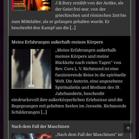
J.B.Bury erzählt von der Antike, als
der Geist frei war, von der
griechischen und römischen Zeit bis
zum Mittelalter, als er gefangen gehalten wurde. Er
beschreibt den Kampf um die
[...]
Meine Erfahrungen außerhalb meines Körpers
„Meine Erfahrungen außerhalb
meines Körpers und meine
Rückkehr nach vielen Tagen“ von
Rev. Cora L. V. Richmond ist eine
faszinierende Reise in die spirituelle
Welt. Die Autorin, eine angesehene
Spiritualistin und Medium des 19.
Jahrhunderts, beschreibt
eindrucksvoll ihre außerkörperlichen Erlebnisse und die
Begegnungen mit geliebten Seelen im Jenseits. Richmonds
Schilderungen
[...]
Nach dem Fall der Maschinen
SCRO
TO
„Nach dem Fall der Maschinen“ ist
TOP