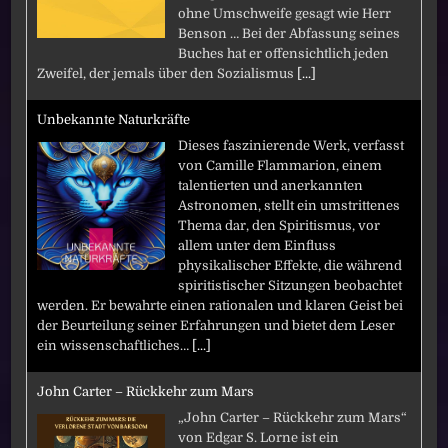
ohne Umschweife gesagt wie Herr
Benson … Bei der Abfassung seines
Buches hat er offensichtlich jeden
Zweifel, der jemals über den Sozialismus
[...]
Unbekannte Naturkräfte
Dieses faszinierende Werk, verfasst
von Camille Flammarion, einem
talentierten und anerkannten
Astronomen, stellt ein umstrittenes
Thema dar, den Spiritismus, vor
allem unter dem Einfluss
physikalischer Effekte, die während
spiritistischer Sitzungen beobachtet
werden. Er bewahrte einen rationalen und klaren Geist bei
der Beurteilung seiner Erfahrungen und bietet dem Leser
ein wissenschaftliches…
[...]
John Carter – Rückkehr zum Mars
„John Carter – Rückkehr zum Mars“
von Edgar S. Lorne ist ein