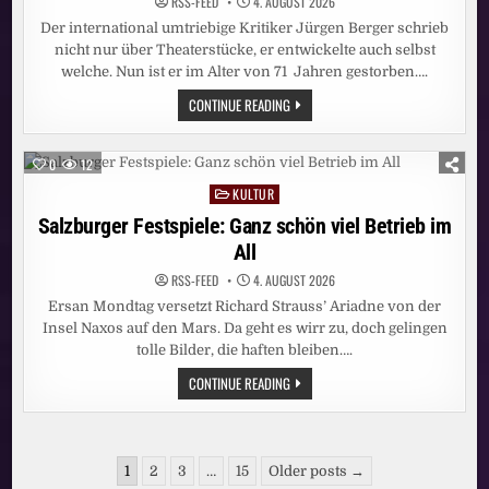
RSS-FEED
4. AUGUST 2026
Der international umtriebige Kritiker Jürgen Berger schrieb
nicht nur über Theaterstücke, er entwickelte auch selbst
welche. Nun ist er im Alter von 71 Jahren gestorben….
NACHRUF:
CONTINUE READING
AUF
RECHERCHE
IN
DER
0
12
WELT
KULTUR
Posted
in
Salzburger Festspiele: Ganz schön viel Betrieb im
All
RSS-FEED
4. AUGUST 2026
Ersan Mondtag versetzt Richard Strauss’ Ariadne von der
Insel Naxos auf den Mars. Da geht es wirr zu, doch gelingen
tolle Bilder, die haften bleiben….
SALZBURGER
CONTINUE READING
FESTSPIELE:
GANZ
SCHÖN
VIEL
BETRIEB
Seitennummerierung
IM
1
2
3
…
15
Older posts →
ALL