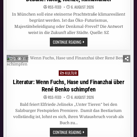
RSS-FEED
6. AUGUST 2026
In München soll eine steinerne Prachtstraße klimaresilient
begrünt werden. Ist das Öko-Futurismus,
Majestätsbeleidigung oder Denkmal-Frevel? Die Antwort
weist in die Zukunft aller Städte. Quelle: SZ
DEBATTE:
CONTINUE READING
KÖNIG,
KLENZE,
KLIMAWANDEL
0
11
KULTUR
Posted
in
Literatur: Wenn Fuchs, Hase und Finanzhai über
René Benko schimpfen
RSS-FEED
6. AUGUST 2026
Bald feiert Elfriede Jelineks „Unter Tieren“ bei den
Salzburger Festspielen Premiere. Damit das Bestiarium
vollständig ist, lohnt es sich, ihren Wutausbruch vorab als
Buch zu…
LITERATUR:
CONTINUE READING
WENN