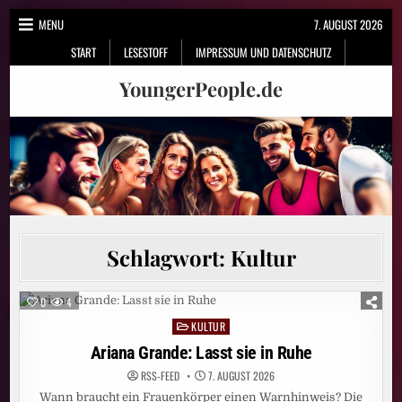
Skip
MENU
7. AUGUST 2026
to
START
LESESTOFF
IMPRESSUM UND DATENSCHUTZ
content
YoungerPeople.de
Schlagwort:
Kultur
0
4
KULTUR
Posted
in
Ariana Grande: Lasst sie in Ruhe
RSS-FEED
7. AUGUST 2026
Wann braucht ein Frauenkörper einen Warnhinweis? Die