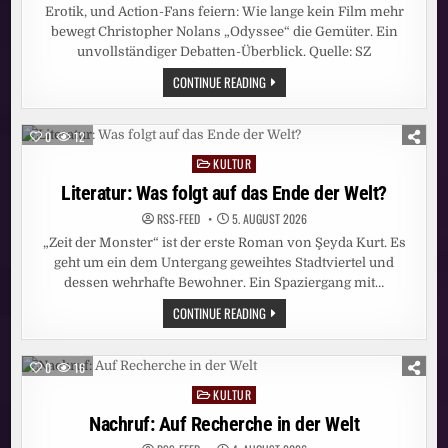
Erotik, und Action-Fans feiern: Wie lange kein Film mehr
bewegt Christopher Nolans „Odyssee“ die Gemüter. Ein
unvollständiger Debatten-Überblick. Quelle: SZ
LITERATUR:
CONTINUE READING
UND
WO
BLEIBT
DER
0
12
SEX?
KULTUR
Posted
in
Literatur: Was folgt auf das Ende der Welt?
RSS-FEED
5. AUGUST 2026
„Zeit der Monster“ ist der erste Roman von Şeyda Kurt. Es
geht um ein dem Untergang geweihtes Stadtviertel und
dessen wehrhafte Bewohner. Ein Spaziergang mit…
LITERATUR:
CONTINUE READING
WAS
FOLGT
AUF
DAS
0
16
ENDE
DER
KULTUR
Posted
WELT?
in
Nachruf: Auf Recherche in der Welt