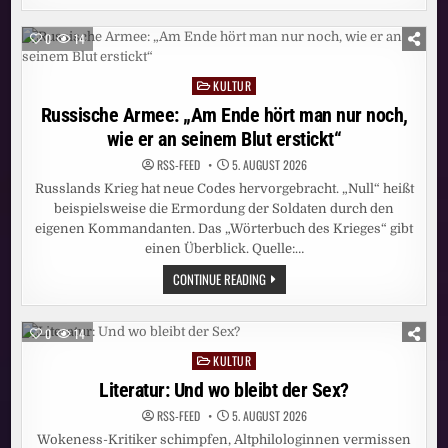
FUCHS,
HASE
UND
0
14
FINANZHAI
ÜBER
RENÉ
KULTUR
BENKO
Posted
SCHIMPFEN
in
Russische Armee: „Am Ende hört man nur noch,
wie er an seinem Blut erstickt“
RSS-FEED
5. AUGUST 2026
Russlands Krieg hat neue Codes hervorgebracht. „Null“ heißt
beispielsweise die Ermordung der Soldaten durch den
eigenen Kommandanten. Das „Wörterbuch des Krieges“ gibt
einen Überblick. Quelle:…
RUSSISCHE
CONTINUE READING
ARMEE:
„AM
ENDE
HÖRT
0
14
MAN
NUR
KULTUR
Posted
NOCH,
WIE
in
Literatur: Und wo bleibt der Sex?
ER
AN
RSS-FEED
5. AUGUST 2026
SEINEM
BLUT
Wokeness-Kritiker schimpfen, Altphilologinnen vermissen
ERSTICKT“