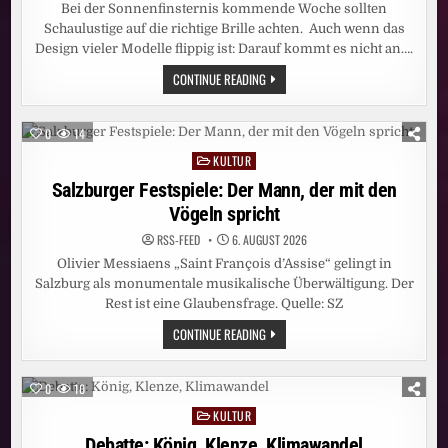
Bei der Sonnenfinsternis kommende Woche sollten
Schaulustige auf die richtige Brille achten. Auch wenn das
Design vieler Modelle flippig ist: Darauf kommt es nicht an….
SONNENFINSTERNIS:
CONTINUE READING
DEUTSCHLAND
SIEHT
SCHWARZ
0
14
KULTUR
Posted
in
Salzburger Festspiele: Der Mann, der mit den
Vögeln spricht
RSS-FEED
6. AUGUST 2026
Olivier Messiaens „Saint François d’Assise“ gelingt in
Salzburg als monumentale musikalische Überwältigung. Der
Rest ist eine Glaubensfrage. Quelle: SZ
SALZBURGER
CONTINUE READING
FESTSPIELE:
DER
MANN,
DER
0
10
MIT
DEN
KULTUR
Posted
VÖGELN
SPRICHT
in
Debatte: König, Klenze, Klimawandel