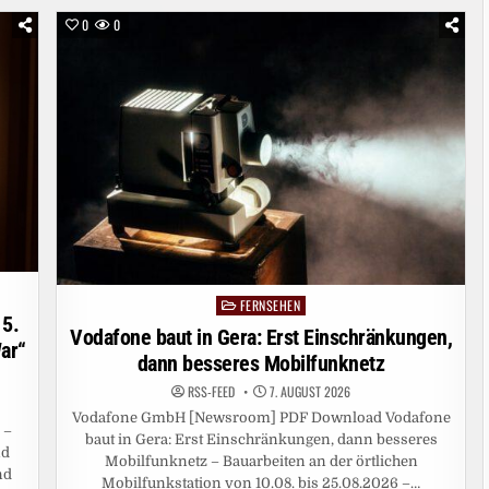
0
0
FERNSEHEN
Posted
 5.
in
Vodafone baut in Gera: Erst Einschränkungen,
ar“
dann besseres Mobilfunknetz
RSS-FEED
7. AUGUST 2026
Vodafone GmbH [Newsroom] PDF Download Vodafone
 –
baut in Gera: Erst Einschränkungen, dann besseres
nd
Mobilfunknetz – Bauarbeiten an der örtlichen
nd
Mobilfunkstation von 10.08. bis 25.08.2026 –…