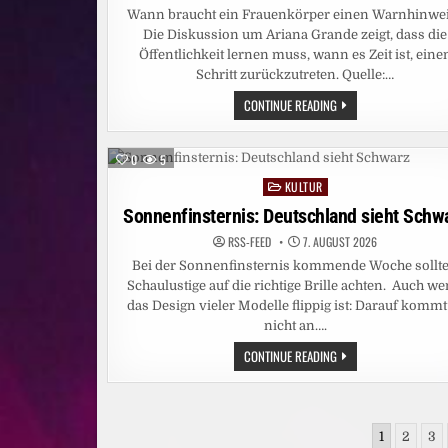
JOYN
Wann braucht ein Frauenkörper einen Warnhinwe
Die Diskussion um Ariana Grande zeigt, dass die
Öffentlichkeit lernen muss, wann es Zeit ist, eine
Schritt zurückzutreten. Quelle:…
ARIANA
CONTINUE READING
GRANDE:
LASST
SIE
IN
0
5
RUHE
KULTUR
Posted
in
Sonnenfinsternis: Deutschland sieht Schw
RSS-FEED
7. AUGUST 2026
Bei der Sonnenfinsternis kommende Woche sollt
Schaulustige auf die richtige Brille achten. Auch w
das Design vieler Modelle flippig ist: Darauf kommt
nicht an….
SONNENFINSTERNIS:
CONTINUE READING
DEUTSCHLAND
SIEHT
SCHWARZ
Seitennummerierung
1
2
3