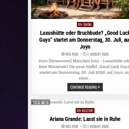
SHOW
Posted
in
Luxushütte oder Bruchbude? „Good Luc
Guys“ startet am Donnerstag, 30. Juli, au
Joyn
RSS-FEED
7. AUGUST 2026
Joyn [Newsroom] München (ots) – Luxushütte od
Bare Minimum? Die neue Staffel „Good Luck Guy
startet am Donnerstag, 30. Juli 2026, auf Joyn, mi
einer…
LUXUSHÜTTE
CONTINUE READING
ODER
BRUCHBUDE?
„GOOD
LUCK
0
5
GUYS“
STARTET
KULTUR
Posted
AM
DONNERSTAG,
in
Ariana Grande: Lasst sie in Ruhe
30.
JULI,
RSS-FEED
7. AUGUST 2026
AUF