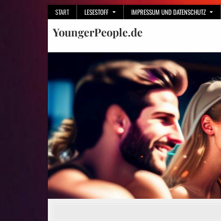
Skip
START
LESESTOFF
IMPRESSUM UND DATENSCHUTZ
to
YoungerPeople.de
content