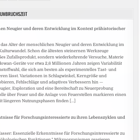
UMBRUCHSZEIT
hen Neugier und deren Entwicklung im Kontext prähistorischer
 das Alter der menschlichen Neugier und deren Entwicklung im
 Kulturwandel. Schon die ältesten steinernen Werkzeuge
es Zufallsprodukt, sondern wiederkehrende Versuche, Materie
ldowan-Geräte vor etwa 2,6 Millionen Jahren zeigen Variabilität
stoffwahl, die sich am besten als experimentelles Tast- und
eren lässt. Variationen in Schlagwinkel, Kerngröße und
obieren, Fehlschläge und adaptives Verbessern hin —
ugier, Exploration und eine Bereitschaft zu Neuerprobung
olle über Feuer und die Anlage von Feuerstellen markieren einen
mit längeren Nutzungsphasen finden
[...]
nisse für Forschungsinteressierte zu ihren Lebenszyklen und
ser: Essenzielle Erkenntnisse für Forschungsinteressierte zu
 ökologischen Funktionen." Mikroorganismen reagieren