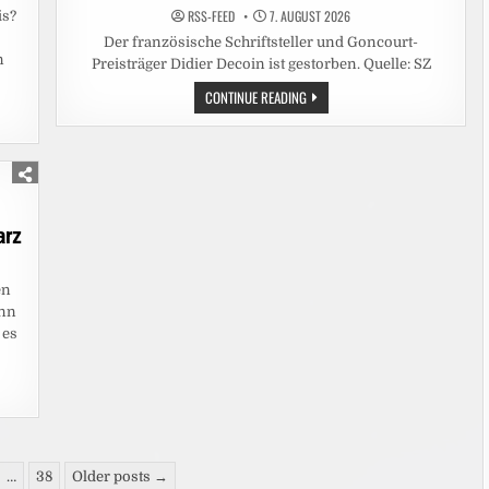
RSS-FEED
7. AUGUST 2026
is?
Der französische Schriftsteller und Goncourt-
n
Preisträger Didier Decoin ist gestorben. Quelle: SZ
AUTOR
CONTINUE READING
DIDIER
DECOIN
IST
TOT:
DER
MEISTER
DER
HÖLLE
arz
en
enn
 es
…
38
Older posts →