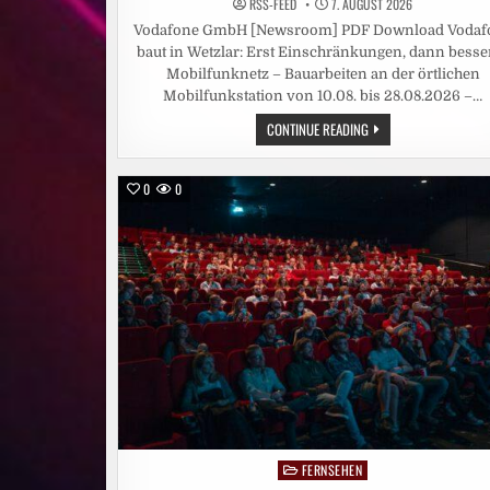
RSS-FEED
7. AUGUST 2026
Vodafone GmbH [Newsroom] PDF Download Vodaf
baut in Wetzlar: Erst Einschränkungen, dann besse
Mobilfunknetz – Bauarbeiten an der örtlichen
Mobilfunkstation von 10.08. bis 28.08.2026 –…
VODAFONE
CONTINUE READING
BAUT
IN
WETZLAR:
ERST
0
0
EINSCHRÄNKUNGEN,
DANN
BESSERES
MOBILFUNKNETZ
FERNSEHEN
Posted