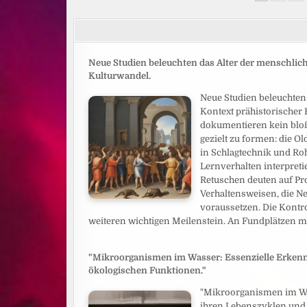
der
Beiträge
Neue Studien beleuchten das Alter der menschlic
Kulturwandel.
Neue Studien beleuchten
Kontext prähistorischer
dokumentieren kein bloß
gezielt zu formen: die O
in Schlagtechnik und Roh
Lernverhalten interpreti
Retuschen deuten auf Pr
Verhaltensweisen, die Ne
voraussetzen. Die Kontr
weiteren wichtigen Meilenstein. An Fundplätzen 
"Mikroorganismen im Wasser: Essenzielle Erkennt
ökologischen Funktionen."
"Mikroorganismen im Was
ihren Lebenszyklen und