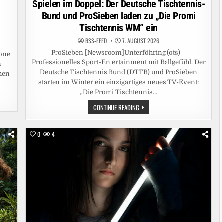
Spielen im Doppel: Der Deutsche Tischtennis-
Bund und ProSieben laden zu „Die Promi
Tischtennis WM“ ein
RSS-FEED
7. AUGUST 2026
ProSieben [Newsroom]Unterföhring (ots) –
one
Professionelles Sport-Entertainment mit Ballgefühl. Der
n
Deutsche Tischtennis Bund (DTTB) und ProSieben
chen
starten im Winter ein einzigartiges neues TV-Event:
„Die Promi Tischtennis…
SPIELEN
CONTINUE READING
IM
DOPPEL:
DER
DEUTSCHE
0
4
TISCHTENNIS-
BUND
UND
PROSIEBEN
LADEN
ZU
„DIE
PROMI
TISCHTENNIS
WM“
EIN