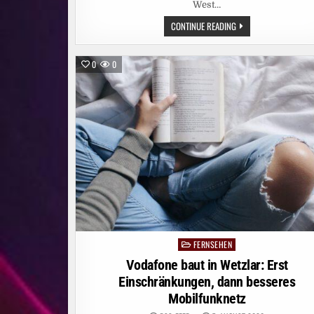
West…
SIENNA
CONTINUE READING
MILLER
UND
DOMINIC
WEST
0
0
FÜHREN
AB
5.
OKTOBER
DEN
CAST
DER
SKY
ORIGINAL
SERIE
„WAR“
AN
FERNSEHEN
Posted
in
Vodafone baut in Wetzlar: Erst
Einschränkungen, dann besseres
Mobilfunknetz