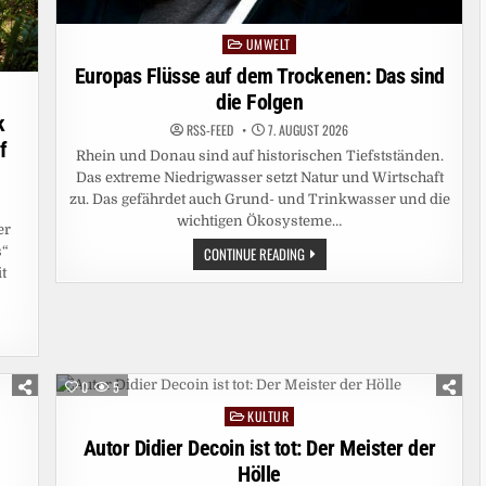
UMWELT
Posted
in
Europas Flüsse auf dem Trockenen: Das sind
die Folgen
k
RSS-FEED
7. AUGUST 2026
f
Rhein und Donau sind auf historischen Tiefstständen.
Das extreme Niedrigwasser setzt Natur und Wirtschaft
zu. Das gefährdet auch Grund- und Trinkwasser und die
wichtigen Ökosysteme…
er
EUROPAS
CONTINUE READING
s“
FLÜSSE
t
AUF
DEM
TROCKENEN:
DAS
SIND
DIE
FOLGEN
0
5
KULTUR
Posted
in
Autor Didier Decoin ist tot: Der Meister der
Hölle