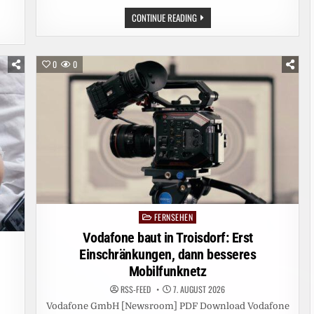
VODAFONE
CONTINUE READING
BAUT
IN
GERA:
ERST
EINSCHRÄNKUNGEN,
0
0
DANN
BESSERES
MOBILFUNKNETZ
FERNSEHEN
Posted
in
Vodafone baut in Troisdorf: Erst
Einschränkungen, dann besseres
Mobilfunknetz
RSS-FEED
7. AUGUST 2026
Vodafone GmbH [Newsroom] PDF Download Vodafone