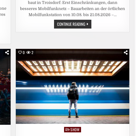
baut in Troisdorf: Erst Einschränkungen, dann
one
besseres Mobilfunknetz – Bauarbeiten an der örtlichen
res
Mobilfunkstation von 10.08. bis 21.08.2026 –…
VODAFONE
CONTINUE READING
BAUT
IN
TROISDORF:
ERST
EINSCHRÄNKUNGEN,
DANN
BESSERES
0
2
MOBILFUNKNETZ
SHOW
Posted
in