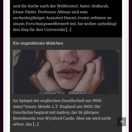
und die Suche nach der Weltformel. Autor: Sedlacek,
Klaus-Dieter. Professor Allman und sein
sechzehnjähriger Assistent Daniel Josten nehmen an
einem Forschungswettbewerb teil. Sie wollen unbedingt
den Sieg für ihre Universität
[...]
Ein ungezähmtes Mädchen
Im Spiegel der englischen Gesellschaft um 1900.
Autor*innen: Meade, L.T. England um 1900: Die
Geschichte beginnt mit Audrey, der 16-jährigen
Bewohnerin von Wynford Castle. Aber sie wird nicht
SCRO
erben, das
[...]
TO
TOP