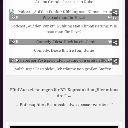
Ariana Grande: Lasst sie in Ruhe
0
23
Podcast „Auf den Punkt“: Kühlung statt Klimatisierung: Wie
baut man für Hitze?
0
50
Comedy: Diese Bitch ist ein Genie
0
45
Salzburger Festspiele: „Ich träume von großen Stoffen“
Beitragsnavigation
Fünf Auszeichnungen für BR-Koproduktion „Vier minus
drei“ →
← Philosophie: „Es musste etwas besser werden …“