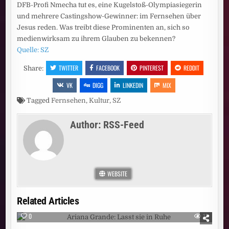
DFB-Profi Nmecha tut es, eine Kugelstoß-Olympiasiegerin
und mehrere Castingshow-Gewinner: im Fernsehen über
Jesus reden. Was treibt diese Prominenten an, sich so
medienwirksam zu ihrem Glauben zu bekennen?
Quelle: SZ
TWITTER
FACEBOOK
PINTEREST
REDDIT
Share:
VK
DIGG
LINKEDIN
MIX
Tagged
Fernsehen
,
Kultur
,
SZ
Author:
RSS-Feed
WEBSITE
Related Articles
0
11