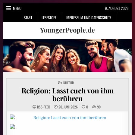
Skip
MENU
9. AUGUST 2026
to
START
LESESTOFF
IMPRESSUM UND DATENSCHUTZ
content
YoungerPeople.de
POSTED
KULTUR
IN
Religion: Lasst euch von ihm
berühren
RSS-FEED
20. JUNI 2026
0
90