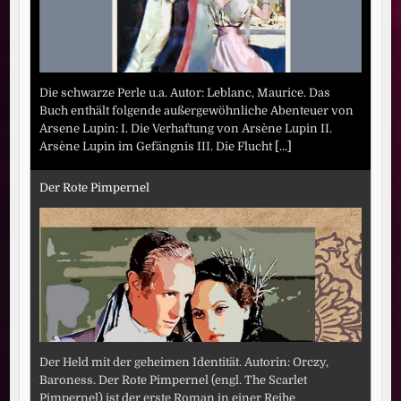
Die schwarze Perle u.a. Autor: Leblanc, Maurice. Das
Buch enthält folgende außergewöhnliche Abenteuer von
Arsene Lupin: I. Die Verhaftung von Arsène Lupin II.
Arsène Lupin im Gefängnis III. Die Flucht
[...]
Der Rote Pimpernel
Der Held mit der geheimen Identität. Autorin: Orczy,
Baroness. Der Rote Pimpernel (engl. The Scarlet
Pimpernel) ist der erste Roman in einer Reihe