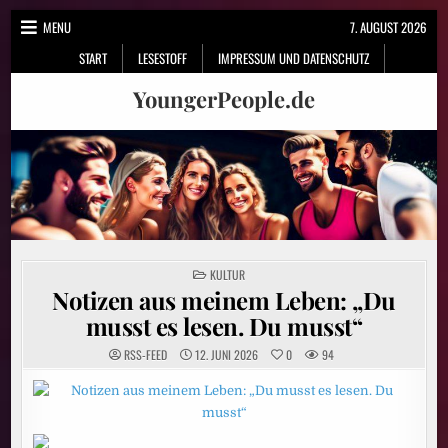
Skip
MENU
7. AUGUST 2026
to
START
LESESTOFF
IMPRESSUM UND DATENSCHUTZ
content
YoungerPeople.de
POSTED
KULTUR
IN
Notizen aus meinem Leben: „Du
musst es lesen. Du musst“
RSS-FEED
12. JUNI 2026
0
94