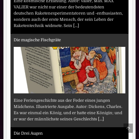
Eine kosmische Erzählung. Autor: Valier, Max. MAX
VALIER war nicht nur einer der bedeutendsten
deutschen Raketenexperimentatoren und -enthusiasten,
sondern auch der erste Mensch, der sein Leben der
Raketentechnik widmete. Sein
[...]
Die magische Fischgräte
Eine Feriengeschichte aus der Feder eines jungen
Mädchens. Illustrierte Ausgabe. Autor: Dickens, Charles.
Es war einmal ein König, und er hatte eine Königin; und
er war der männlichste seines Geschlechts
[...]
SCRO
TO
Die Drei Augen
TOP