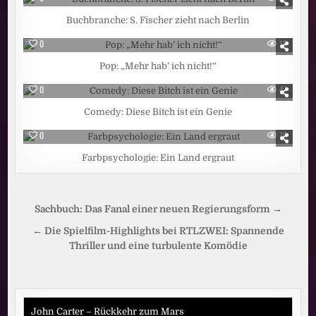
Buchbranche: S. Fischer zieht nach Berlin
0
18
Pop: „Mehr hab’ ich nicht!“
0
47
Comedy: Diese Bitch ist ein Genie
0
70
Farbpsychologie: Ein Land ergraut
Beitragsnavigation
Sachbuch: Das Fanal einer neuen Regierungsform →
← Die Spielfilm-Highlights bei RTLZWEI: Spannende
Thriller und eine turbulente Komödie
John Carter – Rückkehr zum Mars