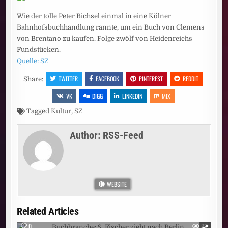
Wie der tolle Peter Bichsel einmal in eine Kölner
Bahnhofsbuchhandlung rannte, um ein Buch von Clemens
von Brentano zu kaufen. Folge zwölf von Heidenreichs
Fundstücken.
Quelle: SZ
TWITTER
FACEBOOK
PINTEREST
REDDIT
Share:
VK
DIGG
LINKEDIN
MIX
Tagged
Kultur
,
SZ
Author:
RSS-Feed
WEBSITE
Related Articles
0
85