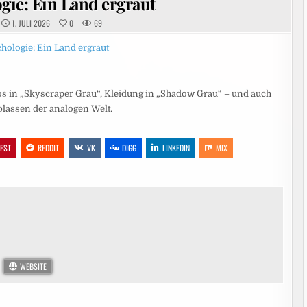
gie: Ein Land ergraut
1. JULI 2026
0
69
s in „Skyscraper Grau“, Kleidung in „Shadow Grau“ – und auch
blassen der analogen Welt.
REST
REDDIT
VK
DIGG
LINKEDIN
MIX
WEBSITE