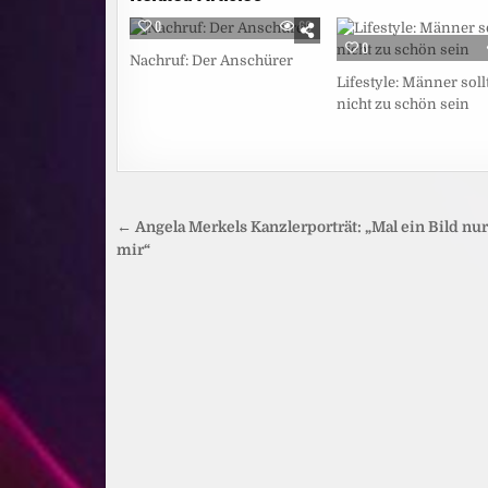
0
60
0
Nachruf: Der Anschürer
Lifestyle: Männer soll
nicht zu schön sein
Beitragsnavigation
← Angela Merkels Kanzlerporträt: „Mal ein Bild nur
mir“