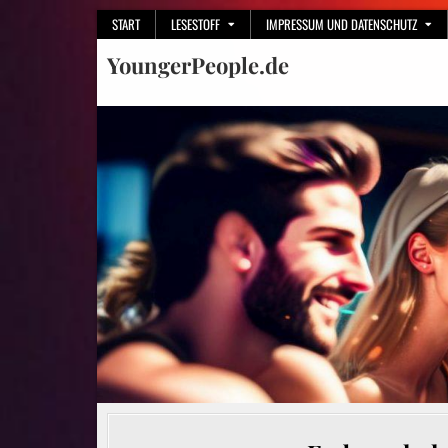
Skip
START
LESESTOFF
IMPRESSUM UND DATENSCHUTZ
to
YoungerPeople.de
content