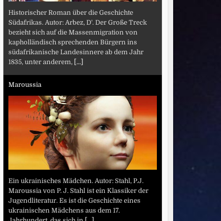
Historischer Roman über die Geschichte
Südafrikas. Autor: Arbez, D'. Der Große Treck
bezieht sich auf die Massenmigration von
kapholländisch sprechenden Bürgern ins
südafrikanische Landesinnere ab dem Jahr
1835, unter anderem,
[...]
Maroussia
Ein ukrainisches Mädchen. Autor: Stahl, P.J.
Maroussia von P. J. Stahl ist ein Klassiker der
Jugendliteratur. Es ist die Geschichte eines
ukrainischen Mädchens aus dem 17.
Jahrhundert, das sich in
[...]