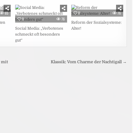
65
0
76
0
76
ten
Reform der Sozialsysteme:
Social Media: „Verbotenes
Alter!
schmeckt oft besonders
gut“
 mit
Klassik: Vom Charme der Nachtigall →