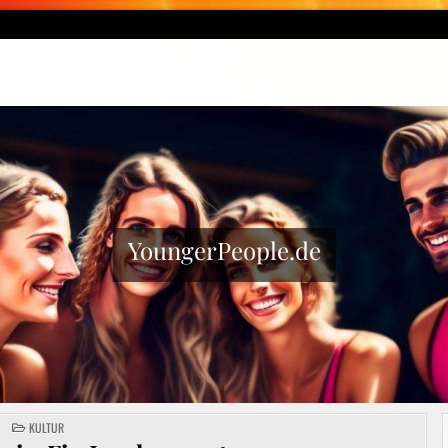
YoungerPeople.de
POSTED
KULTUR
IN