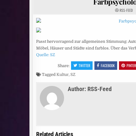
Farbpsycholo
RSS-FEED
Passt hervorragend zur allgemeinen Stimmung: Auto
Möbel, Häuser und Städte sind farblos. Über das Ver
Quelle: SZ
TWITTER
FACEBOOK
PINTE
Share:
Tagged
Kultur
,
SZ
Author:
RSS-Feed
Related Articles