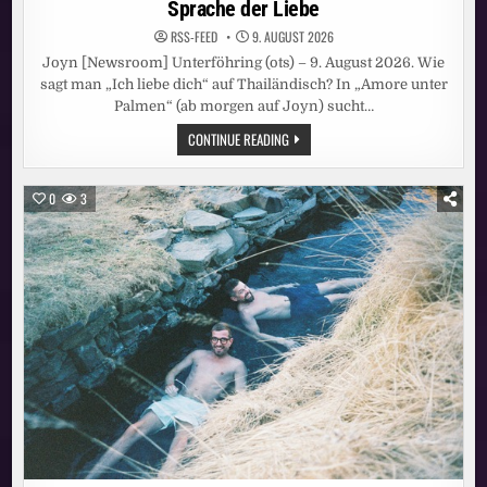
Sprache der Liebe
RSS-FEED
9. AUGUST 2026
Joyn [Newsroom] Unterföhring (ots) – 9. August 2026. Wie
sagt man „Ich liebe dich“ auf Thailändisch? In „Amore unter
Palmen“ (ab morgen auf Joyn) sucht…
AMORE
CONTINUE READING
OHNE
WORTE?
IN
„AMORE
0
3
UNTER
PALMEN“
SPRECHEN
BUSFAHRER
MATTHIAS
(50,
LÜNEBURG)
UND
THAILÄNDERIN
NAT
AB
MORGEN
AUF
JOYN
NUR
DIE
SPRACHE
DER
LIEBE