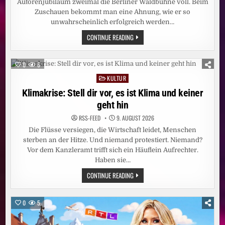
Autorenjubiläum zweimal die Berliner Waldbühne voll. Beim
Zuschauen bekommt man eine Ahnung, wie er so
unwahrscheinlich erfolgreich werden…
SEBASTIAN
CONTINUE READING
FITZEK:
EINE
SCHOCKIEREND
LIEBE
0
6
SHOW
KULTUR
Posted
in
Klimakrise: Stell dir vor, es ist Klima und keiner
geht hin
RSS-FEED
9. AUGUST 2026
Die Flüsse versiegen, die Wirtschaft leidet, Menschen
sterben an der Hitze. Und niemand protestiert. Niemand?
Vor dem Kanzleramt trifft sich ein Häuflein Aufrechter.
Haben sie…
KLIMAKRISE:
CONTINUE READING
STELL
DIR
VOR,
ES
0
5
IST
KLIMA
UND