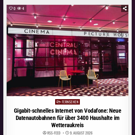
VON
VODAFONE:
0
4
NEUE
DATENAUTOBAHNEN
FÜR
ÜBER
1800
HAUSHALTE
IM
LANDKREIS
OFFENBACH
FERNSEHEN
Posted
in
Gigabit-schnelles Internet von Vodafone: Neue
Datenautobahnen für über 3400 Haushalte im
Wetteraukreis
RSS-FEED
9. AUGUST 2026