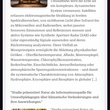
Umlaufbahn wird die Erde als
ein komplexes, dynamisches
System vermessen: Satelliten
erfassen elektromagnetische Strahlung in breiten
Spektralbereichen, von sichtbarem Licht über Infrarot bis
zu Mikrowellen und Radiowellen, wobei passive
Sensoren Emissionen und Reflexionen messen und
aktive Systeme wie Synthetic Aperture Radar (SAR) oder
Lidar eigenständig Signale aussenden und deren
Rückstreuung analysieren. Diese Vielfalt an
Messprinzipien ermöglicht die Ableitung physikalischer
Größen – Oberflächentemperatur, Albedo, Meeresspiegel,
Wassertemperatur, Chlorophyllkonzentration,
Bodenfeuchte, Eisschichtdicke, Aerosolbelastung oder
atmosphärische Spurengaskonzentrationen – und damit
die systematische Charakterisierung von Atmosphäre,
Hydrosphäre, Kryosphäre und Biosphäre in globaler
[...]
"Studie präsentiert Natur als Informationsquelle für
Umweltpädagogen über klimatische Veränderungen und
ihre Auswirkungen."
"Studie präsentiert Natur als