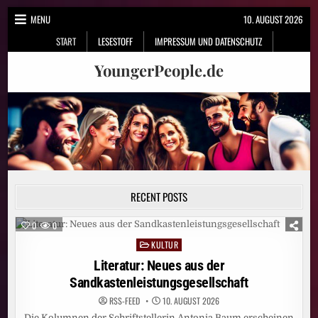
Skip
MENU
10. AUGUST 2026
to
START
LESESTOFF
IMPRESSUM UND DATENSCHUTZ
content
YoungerPeople.de
RECENT POSTS
0
0
KULTUR
Posted
in
Literatur: Neues aus der
Sandkastenleistungsgesellschaft
RSS-FEED
10. AUGUST 2026
Die Kolumnen der Schriftstellerin Antonia Baum erscheinen