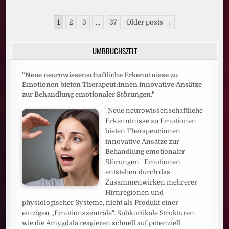
WO
1992
ALLES
Seitennummerierung
BEGANN:
1
2
3
…
37
Older posts →
BEI
der
RTL!
MIT
Beiträge
DEM
UMBRUCHSZEIT
„HEIDIFEST“
FEIERT
HEIDI
KLUM
"Neue neurowissenschaftliche Erkenntnisse zu
AM
Emotionen bieten Therapeut:innen innovative Ansätze
17.
SEPTEMBER
zur Behandlung emotionaler Störungen."
IHRE
GROSSE P
"Neue neurowissenschaftliche
REMIERE B
EI R
Erkenntnisse zu Emotionen
TL U
bieten Therapeut:innen
ND A
UF R
innovative Ansätze zur
TL+
Behandlung emotionaler
Störungen." Emotionen
entstehen durch das
Zusammenwirken mehrerer
Hirnregionen und
physiologischer Systeme, nicht als Produkt einer
einzigen „Emotionszentrale". Subkortikale Strukturen
wie die Amygdala reagieren schnell auf potenziell