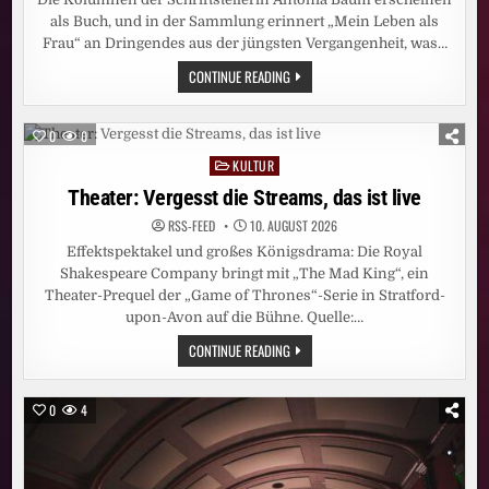
als Buch, und in der Sammlung erinnert „Mein Leben als
Frau“ an Dringendes aus der jüngsten Vergangenheit, was…
LITERATUR:
CONTINUE READING
NEUES
AUS
DER
SANDKASTENLEISTUNGSGESELLSCHAFT
0
0
KULTUR
Posted
in
Theater: Vergesst die Streams, das ist live
RSS-FEED
10. AUGUST 2026
Effektspektakel und großes Königsdrama: Die Royal
Shakespeare Company bringt mit „The Mad King“, ein
Theater-Prequel der „Game of Thrones“-Serie in Stratford-
upon-Avon auf die Bühne. Quelle:…
THEATER:
CONTINUE READING
VERGESST
DIE
STREAMS,
DAS
0
4
IST
LIVE