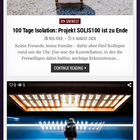
UMWELT
Posted
in
100 Tage Isolation: Projekt SOLIS100 ist zu Ende
RSS-FEED
9. AUGUST 2026
Keine Freunde, keine Familie – dafür aber fünf Kollegen
rund um die Uhr: Das war die Konstellation, in der die
Freiwilligen dabei halfen, wichtige Erkenntnisse…
100
CONTINUE READING
TAGE
ISOLATION:
PROJEKT
SOLIS100
0
5
IST
ZU
ENDE