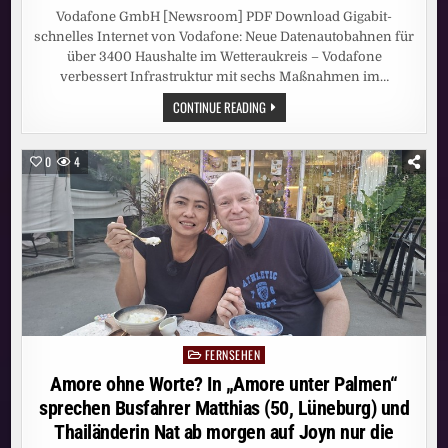
Vodafone GmbH [Newsroom] PDF Download Gigabit-
schnelles Internet von Vodafone: Neue Datenautobahnen für
über 3400 Haushalte im Wetteraukreis – Vodafone
verbessert Infrastruktur mit sechs Maßnahmen im…
GIGABIT-
CONTINUE READING
SCHNELLES
INTERNET
VON
VODAFONE:
0
4
NEUE
DATENAUTOBAHNEN
FÜR
ÜBER
3400
HAUSHALTE
IM
WETTERAUKREIS
FERNSEHEN
Posted
in
Amore ohne Worte? In „Amore unter Palmen“
sprechen Busfahrer Matthias (50, Lüneburg) und
Thailänderin Nat ab morgen auf Joyn nur die