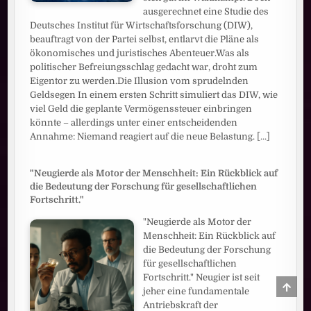
ausgerechnet eine Studie des
Deutsches Institut für Wirtschaftsforschung (DIW),
beauftragt von der Partei selbst, entlarvt die Pläne als
ökonomisches und juristisches Abenteuer.Was als
politischer Befreiungsschlag gedacht war, droht zum
Eigentor zu werden.Die Illusion vom sprudelnden
Geldsegen In einem ersten Schritt simuliert das DIW, wie
viel Geld die geplante Vermögenssteuer einbringen
könnte – allerdings unter einer entscheidenden
Annahme: Niemand reagiert auf die neue Belastung.
[...]
"Neugierde als Motor der Menschheit: Ein Rückblick auf
die Bedeutung der Forschung für gesellschaftlichen
Fortschritt."
"Neugierde als Motor der
Menschheit: Ein Rückblick auf
die Bedeutung der Forschung
für gesellschaftlichen
Fortschritt." Neugier ist seit
SCRO
jeher eine fundamentale
TO
TOP
Antriebskraft der