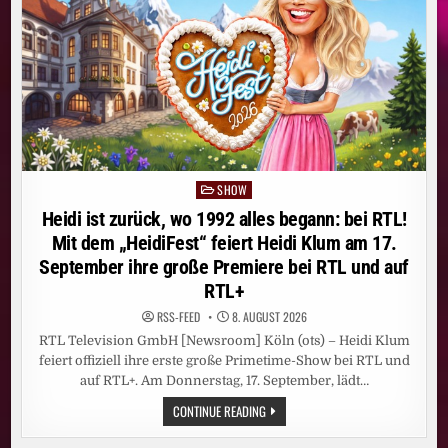
KEINER
GEHT
HIN
SHOW
Posted
in
Heidi ist zurück, wo 1992 alles begann: bei RTL!
Mit dem „HeidiFest“ feiert Heidi Klum am 17.
September ihre große Premiere bei RTL und auf
RTL+
RSS-FEED
8. AUGUST 2026
RTL Television GmbH [Newsroom] Köln (ots) – Heidi Klum
feiert offiziell ihre erste große Primetime-Show bei RTL und
auf RTL+. Am Donnerstag, 17. September, lädt…
HEIDI
CONTINUE READING
IST
ZURÜCK,