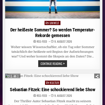
UMWELT
Posted
in
Der heißeste Sommer? So werden Temperatur-
Rekorde gemessen
RSS-FEED
9. AUGUST 2026
Woher wissen Wissenschaftler, ob ein Tag oder Sommer
tatsächlich der heißeste seit Beginn der Aufzeichnungen
war? Und woher kommt die Skepsis an den Daten? Die…
DER
CONTINUE READING
HEISSESTE S
OMMER? S
O W
ERDEN T
0
7
EMPERATUR-R
EKORDE G
KULTUR
Posted
EMESSEN
in
Sebastian Fitzek: Eine schockierend liebe Show
RSS-FEED
9. AUGUST 2026
Der Thriller-Autor Sebastian Fitzek macht zu seinem