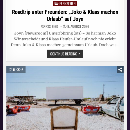
FERNSEHEN
Posted
in
Roadtrip unter Freunden: „Joko & Klaas machen
Urlaub“ auf Joyn
RSS-FEED
9. AUGUST 2026
Joyn [Newsroom] Unterföhring (ots) – So hat man Joko
Winterscheidt und Klaas Heufer-Umlauf noch nie erlebt.
Denn Joko & Klaas machen gemeinsam Urlaub. Doch was…
ROADTRIP
CONTINUE READING
UNTER
FREUNDEN:
„JOKO
&
0
6
KLAAS
MACHEN
URLAUB“
AUF
JOYN