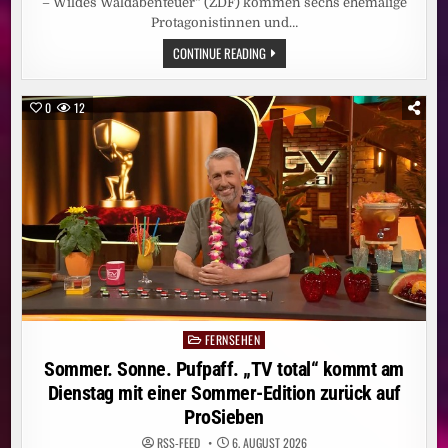
– Wildes Waldabenteuer“ (ZDF) kommen sechs ehemalige
Protagonistinnen und…
„DIE
CONTINUE READING
ALLSTARS-
WG
–
WILDES
0
12
WALDABENTEUER“
AB
SOFORT
BEI
KIKA
/
DOKU-
PREMIERE
ZEIGT
OUTDOOR-
ACTION
UND
WG-
ALLTAG
OHNE
ELTERN
FERNSEHEN
Posted
in
Sommer. Sonne. Pufpaff. „TV total“ kommt am
Dienstag mit einer Sommer-Edition zurück auf
ProSieben
RSS-FEED
6. AUGUST 2026