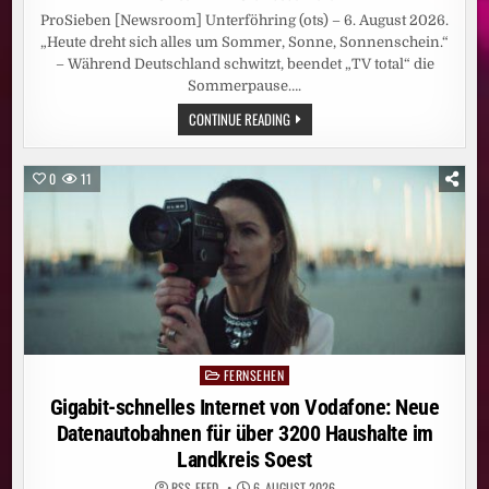
ProSieben [Newsroom] Unterföhring (ots) – 6. August 2026.
„Heute dreht sich alles um Sommer, Sonne, Sonnenschein.“
– Während Deutschland schwitzt, beendet „TV total“ die
Sommerpause….
SOMMER.
CONTINUE READING
SONNE.
PUFPAFF.
„TV
TOTAL“
0
11
KOMMT
AM
DIENSTAG
MIT
EINER
SOMMER-
EDITION
ZURÜCK
AUF
PROSIEBEN
FERNSEHEN
Posted
in
Gigabit-schnelles Internet von Vodafone: Neue
Datenautobahnen für über 3200 Haushalte im
Landkreis Soest
RSS-FEED
6. AUGUST 2026