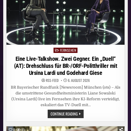
FERNSEHEN
Posted
in
Eine Live-Talkshow. Zwei Gegner. Ein „Duell“
(AT): Drehschluss für BR-/ORF-Politthriller mit
Ursina Lardi und Godehard Giese
RSS-FEED
6. AUGUST 2026
BR Bayerischer Rundfunk [Newsroom] München (ots) – Als
die umstrittene Gesundheitsministerin Liane Sowalski
(Ursina Lardi) live im Fernsehen ihre KI-Reform verteidigt,
eskaliert das TV-Duell mit…
EINE
CONTINUE READING
LIVE-
TALKSHOW.
ZWEI
GEGNER.
0
11