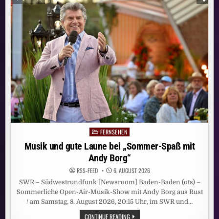
EIN
„DUELL“
(AT):
DREHSCHLUSS
FÜR
BR-/ORF-
POLITTHRILLER
MIT
URSINA
LARDI
UND
GODEHARD
GIESE
FERNSEHEN
Posted
in
Musik und gute Laune bei „Sommer-Spaß mit
Andy Borg“
RSS-FEED
6. AUGUST 2026
SWR – Südwestrundfunk [Newsroom] Baden-Baden (ots) –
Sommerliche Open-Air-Musik-Show mit Andy Borg aus Rust
/ am Samstag, 8. August 2026, 20:15 Uhr, im SWR und…
MUSIK
CONTINUE READING