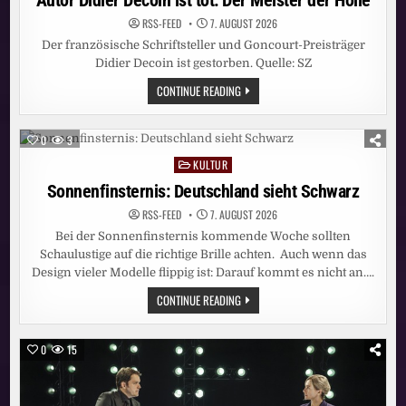
Autor Didier Decoin ist tot: Der Meister der Hölle
RSS-FEED
7. AUGUST 2026
Der französische Schriftsteller und Goncourt-Preisträger
Didier Decoin ist gestorben. Quelle: SZ
AUTOR
CONTINUE READING
DIDIER
DECOIN
IST
TOT:
0
3
DER
MEISTER
KULTUR
Posted
DER
HÖLLE
in
Sonnenfinsternis: Deutschland sieht Schwarz
RSS-FEED
7. AUGUST 2026
Bei der Sonnenfinsternis kommende Woche sollten
Schaulustige auf die richtige Brille achten. Auch wenn das
Design vieler Modelle flippig ist: Darauf kommt es nicht an….
SONNENFINSTERNIS:
CONTINUE READING
DEUTSCHLAND
SIEHT
SCHWARZ
0
15