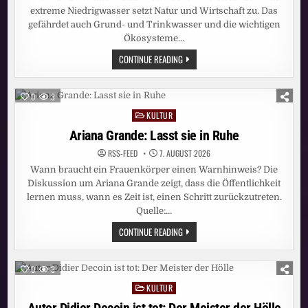
extreme Niedrigwasser setzt Natur und Wirtschaft zu. Das
gefährdet auch Grund- und Trinkwasser und die wichtigen
Ökosysteme…
EUROPAS
CONTINUE READING
FLÜSSE
AUF
DEM
TROCKENEN:
0
3
DAS
SIND
KULTUR
Posted
DIE
FOLGEN
in
Ariana Grande: Lasst sie in Ruhe
RSS-FEED
7. AUGUST 2026
Wann braucht ein Frauenkörper einen Warnhinweis? Die
Diskussion um Ariana Grande zeigt, dass die Öffentlichkeit
lernen muss, wann es Zeit ist, einen Schritt zurückzutreten.
Quelle:…
ARIANA
CONTINUE READING
GRANDE:
LASST
SIE
IN
0
3
RUHE
KULTUR
Posted
in