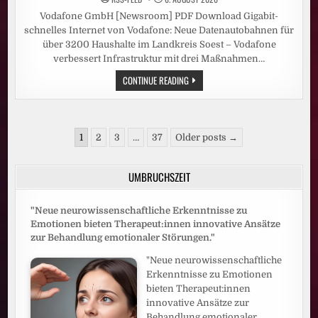
Vodafone GmbH [Newsroom] PDF Download Gigabit-
schnelles Internet von Vodafone: Neue Datenautobahnen für
über 3200 Haushalte im Landkreis Soest – Vodafone
verbessert Infrastruktur mit drei Maßnahmen…
GIGABIT-
CONTINUE READING
SCHNELLES
INTERNET
VON
VODAFONE:
NEUE
Seitennummerierung
DATENAUTOBAHNEN
1
2
3
…
37
Older posts →
FÜR
der
ÜBER
3200
Beiträge
HAUSHALTE
UMBRUCHSZEIT
IM
LANDKREIS
SOEST
"Neue neurowissenschaftliche Erkenntnisse zu
Emotionen bieten Therapeut:innen innovative Ansätze
zur Behandlung emotionaler Störungen."
"Neue neurowissenschaftliche
Erkenntnisse zu Emotionen
bieten Therapeut:innen
innovative Ansätze zur
Behandlung emotionaler