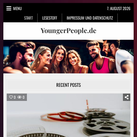
Skip
MENU
7. AUGUST 2026
to
START
LESESTOFF
IMPRESSUM UND DATENSCHUTZ
content
YoungerPeople.de
RECENT POSTS
0
0