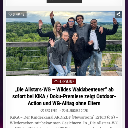
UND
GUTE
LAUNE
BEI
0
13
„SOMMER-
SPASS M
IT A
NDY B
ORG“
FERNSEHEN
Posted
in
„Die Allstars-WG – Wildes Waldabenteuer“ ab
sofort bei KiKA / Doku-Premiere zeigt Outdoor-
Action und WG-Alltag ohne Eltern
RSS-FEED
6. AUGUST 2026
KiKA – Der Kinderkanal ARD/ZDF [Newsroom] Erfurt (ots) –
Wiedersehen mit bekannten Gesichtern: In „Die Allstars-WG