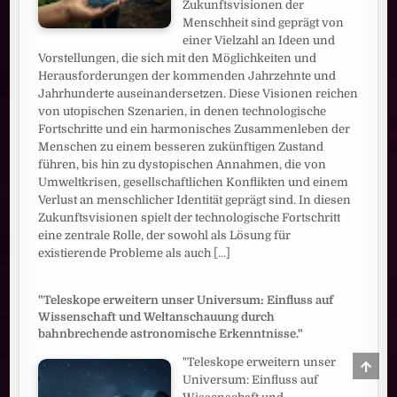
Zukunftsvisionen der
Menschheit sind geprägt von
einer Vielzahl an Ideen und
Vorstellungen, die sich mit den Möglichkeiten und
Herausforderungen der kommenden Jahrzehnte und
Jahrhunderte auseinandersetzen. Diese Visionen reichen
von utopischen Szenarien, in denen technologische
Fortschritte und ein harmonisches Zusammenleben der
Menschen zu einem besseren zukünftigen Zustand
führen, bis hin zu dystopischen Annahmen, die von
Umweltkrisen, gesellschaftlichen Konflikten und einem
Verlust an menschlicher Identität geprägt sind. In diesen
Zukunftsvisionen spielt der technologische Fortschritt
eine zentrale Rolle, der sowohl als Lösung für
existierende Probleme als auch
[...]
"Teleskope erweitern unser Universum: Einfluss auf
Wissenschaft und Weltanschauung durch
bahnbrechende astronomische Erkenntnisse."
"Teleskope erweitern unser
SCRO
TO
Universum: Einfluss auf
TOP