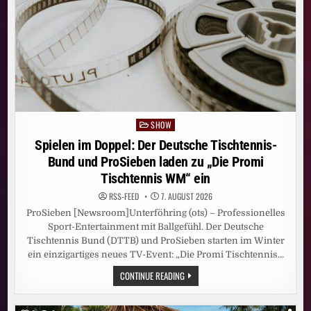
SHOW
Posted
in
Spielen im Doppel: Der Deutsche Tischtennis-
Bund und ProSieben laden zu „Die Promi
Tischtennis WM“ ein
RSS-FEED
7. AUGUST 2026
ProSieben [Newsroom]Unterföhring (ots) – Professionelles
Sport-Entertainment mit Ballgefühl. Der Deutsche
Tischtennis Bund (DTTB) und ProSieben starten im Winter
ein einzigartiges neues TV-Event: „Die Promi Tischtennis…
SPIELEN
CONTINUE READING
IM
DOPPEL:
DER
DEUTSCHE