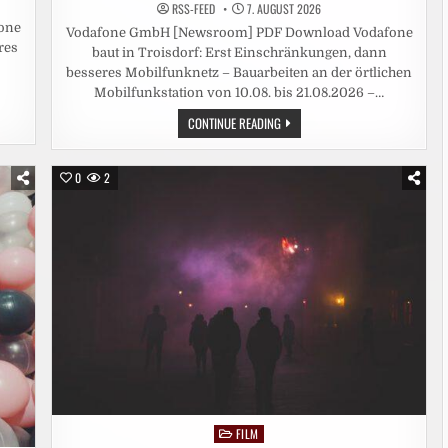
RSS-FEED
7. AUGUST 2026
one
Vodafone GmbH [Newsroom] PDF Download Vodafone
res
baut in Troisdorf: Erst Einschränkungen, dann
besseres Mobilfunknetz – Bauarbeiten an der örtlichen
Mobilfunkstation von 10.08. bis 21.08.2026 –…
VODAFONE
CONTINUE READING
BAUT
IN
TROISDORF:
ERST
0
2
EINSCHRÄNKUNGEN,
DANN
BESSERES
MOBILFUNKNETZ
FILM
Posted