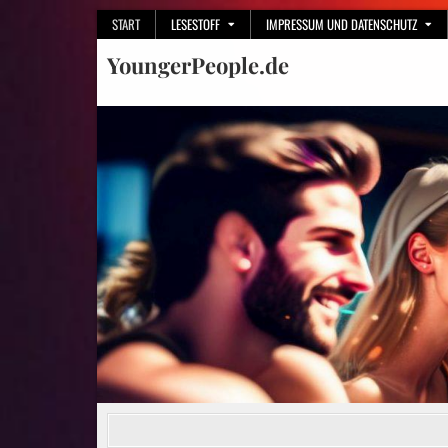
Skip
START
LESESTOFF
IMPRESSUM UND DATENSCHUTZ
to
YoungerPeople.de
content