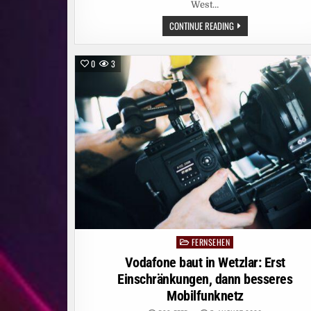
West…
SIENNA
CONTINUE READING
MILLER
UND
DOMINIC
WEST
0
3
FÜHREN
AB
5.
OKTOBER
DEN
CAST
DER
SKY
ORIGINAL
SERIE
„WAR“
AN
FERNSEHEN
Posted
in
Vodafone baut in Wetzlar: Erst
Einschränkungen, dann besseres
Mobilfunknetz