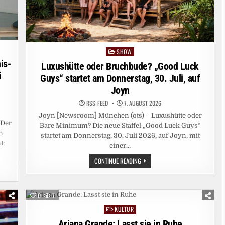
SHOW
Posted
is-
in
Luxushütte oder Bruchbude? „Good Luck
i
Guys“ startet am Donnerstag, 30. Juli, auf
Joyn
RSS-FEED
7. AUGUST 2026
Joyn [Newsroom] München (ots) – Luxushütte oder
 Der
Bare Minimum? Die neue Staffel „Good Luck Guys“
n
startet am Donnerstag, 30. Juli 2026, auf Joyn, mit
t:
einer…
LUXUSHÜTTE
CONTINUE READING
ODER
BRUCHBUDE?
„GOOD
LUCK
GUYS“
0
7
STARTET
AM
KULTUR
Posted
DONNERSTAG,
30.
in
Ariana Grande: Lasst sie in Ruhe