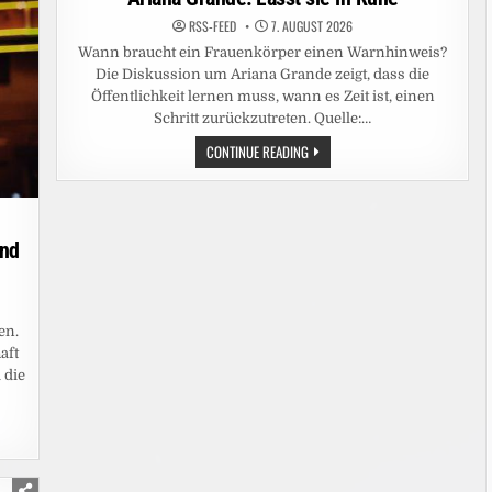
JULI,
AUF
RSS-FEED
7. AUGUST 2026
JOYN
Wann braucht ein Frauenkörper einen Warnhinweis?
Die Diskussion um Ariana Grande zeigt, dass die
Öffentlichkeit lernen muss, wann es Zeit ist, einen
Schritt zurückzutreten. Quelle:…
ARIANA
CONTINUE READING
GRANDE:
LASST
SIE
IN
RUHE
ind
en.
aft
 die