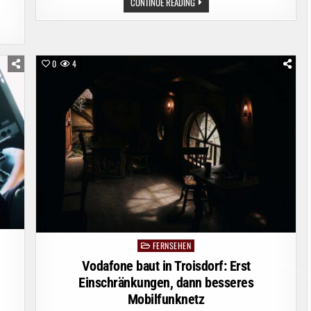
VODAFONE
CONTINUE READING
BAUT
IN
GERA:
ERST
EINSCHRÄNKUNGEN,
DANN
BESSERES
0
4
MOBILFUNKNETZ
FERNSEHEN
Posted
in
Vodafone baut in Troisdorf: Erst
Einschränkungen, dann besseres
Mobilfunknetz