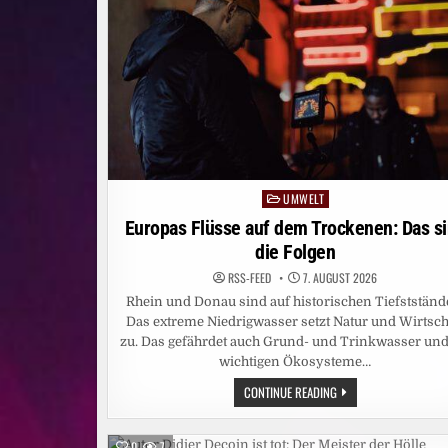
LADEN
ZU
„DIE
PROMI
TISCHTENNIS
WM“
EIN
UMWELT
Posted
in
Europas Flüsse auf dem Trockenen: Das s
die Folgen
RSS-FEED
7. AUGUST 2026
Rhein und Donau sind auf historischen Tiefstständ
Das extreme Niedrigwasser setzt Natur und Wirtsch
zu. Das gefährdet auch Grund- und Trinkwasser und
wichtigen Ökosysteme…
EUROPAS
CONTINUE READING
FLÜSSE
AUF
DEM
TROCKENEN:
0
7