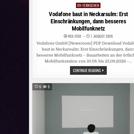
FERNSEHEN
Posted
in
Vodafone baut in Neckarsulm: Erst
Einschränkungen, dann besseres
Mobilfunknetz
RSS-FEED
7. AUGUST 2026
Vodafone GmbH [Newsroom] PDF Download Vodaf
baut in Neckarsulm: Erst Einschränkungen, dan
besseres Mobilfunknetz – Bauarbeiten an der örtli
Mobilfunkstation von 10.08. bis 25.08.2026 –…
VODAFONE
CONTINUE READING
BAUT
IN
NECKARSULM:
ERST
0
5
EINSCHRÄNKUNGEN,
DANN
BESSERES
MOBILFUNKNETZ