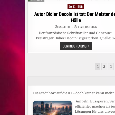
DAS
SIND
KULTUR
Posted
DIE
FOLGEN
in
Autor Didier Decoin ist tot: Der Meister d
Hölle
RSS-FEED
7. AUGUST 2026
Der französische Schriftsteller und Goncourt-
Preisträger Didier Decoin ist gestorben. Quelle: S
AUTOR
CONTINUE READING
DIDIER
DECOIN
IST
TOT:
DER
Seitennummerierung
MEISTER
1
2
3
DER
der
HÖLLE
Beiträge
Die Stadt hört auf die KI – doch keiner kann meh
Ampeln, Busspuren, Verk
effizienter machen als j
Lösungen für uns unverst