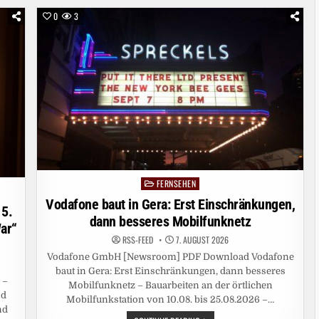
0
3
FERNSEHEN
Posted
in
Vodafone baut in Gera: Erst Einschränkungen,
 5.
dann besseres Mobilfunknetz
ar“
RSS-FEED
7. AUGUST 2026
Vodafone GmbH [Newsroom] PDF Download Vodafone
baut in Gera: Erst Einschränkungen, dann besseres
 –
Mobilfunknetz – Bauarbeiten an der örtlichen
nd
Mobilfunkstation von 10.08. bis 25.08.2026 –…
nd