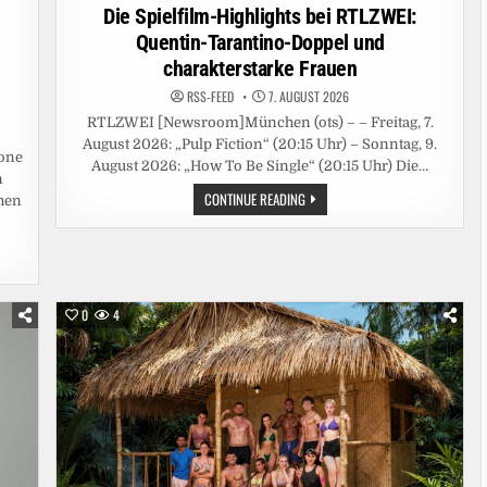
in
Die Spielfilm-Highlights bei RTLZWEI:
Quentin-Tarantino-Doppel und
charakterstarke Frauen
RSS-FEED
7. AUGUST 2026
RTLZWEI [Newsroom]München (ots) – – Freitag, 7.
August 2026: „Pulp Fiction“ (20:15 Uhr) – Sonntag, 9.
one
August 2026: „How To Be Single“ (20:15 Uhr) Die…
n
DIE
CONTINUE READING
chen
SPIELFILM-
HIGHLIGHTS
BEI
RTLZWEI:
QUENTIN-
TARANTINO-
DOPPEL
UND
0
4
CHARAKTERSTARKE
FRAUEN