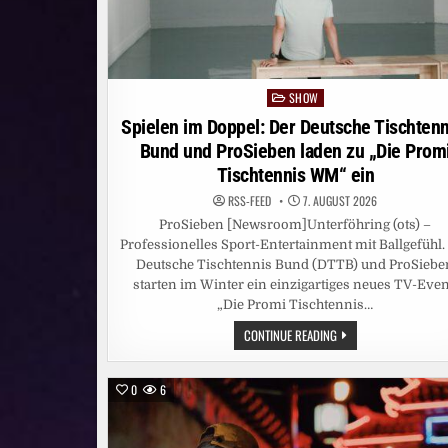
SHOW
Posted
in
Spielen im Doppel: Der Deutsche Tischtenn
Bund und ProSieben laden zu „Die Prom
Tischtennis WM“ ein
RSS-FEED
7. AUGUST 2026
ProSieben [Newsroom]Unterföhring (ots) –
Professionelles Sport-Entertainment mit Ballgefühl.
Deutsche Tischtennis Bund (DTTB) und ProSiebe
starten im Winter ein einzigartiges neues TV-Even
„Die Promi Tischtennis…
SPIELEN
CONTINUE READING
IM
DOPPEL:
DER
DEUTSCHE
0
6
TISCHTENNIS-
BUND
UND
PROSIEBEN