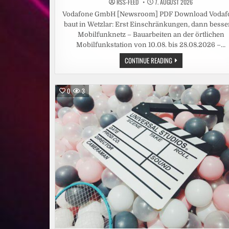
RSS-FEED
7. AUGUST 2026
Vodafone GmbH [Newsroom] PDF Download Vodaf
baut in Wetzlar: Erst Einschränkungen, dann besse
Mobilfunknetz – Bauarbeiten an der örtlichen
Mobilfunkstation von 10.08. bis 28.08.2026 –…
VODAFONE
CONTINUE READING
BAUT
IN
WETZLAR:
ERST
0
3
EINSCHRÄNKUNGEN,
DANN
BESSERES
MOBILFUNKNETZ