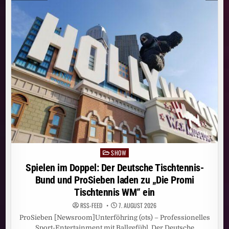
ZUM
KONZERT:
SAT.1
UND
PROSIEBEN
ZEIGEN
„THE
VOICE
OF
GERMANY“
JEWEILS
FREITAGS
UND
SAMSTAGS
SHOW
Posted
in
Spielen im Doppel: Der Deutsche Tischtennis-
Bund und ProSieben laden zu „Die Promi
Tischtennis WM“ ein
RSS-FEED
7. AUGUST 2026
ProSieben [Newsroom]Unterföhring (ots) – Professionelles
Sport-Entertainment mit Ballgefühl. Der Deutsche