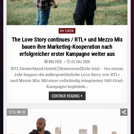
SHOW
Posted
in
The Love Story continues / RTL+ und Mezzo Mix
bauen ihre Marketing-Kooperation nach
erfolgreicher erster Kampagne weiter aus
RSS-FEED
23. JULI 2026
RTL Deutschland GmbH [Newsroom]Köln (ots) – Vor einem
Jahr begann die außergewöhnliche Love Story von RTL+
und Mezzo Mix: Mit einer vollständig integrierten 360-Grad-
Kampagne begleitete…
THE
CONTINUE READING
LOVE
STORY
CONTINUES
/
0
37
RTL+
UND
MEZZO
MIX
BAUEN