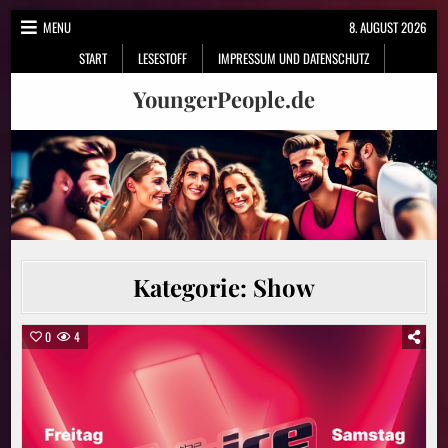
Skip
MENU
8. AUGUST 2026
to
START
LESESTOFF
IMPRESSUM UND DATENSCHUTZ
content
YoungerPeople.de
Kategorie:
Show
0
4