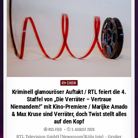
DEN
DSCHUNGEL?
MICAELA
SCHÄFER,
GIULIA
SIEGEL
UND
KATE
MERLAN
WERDEN
AUF
JOYN
ZU
„DSCHUNGEL
DIVAS“
SHOW
Posted
in
Kriminell glamouröser Auftakt / RTL feiert die 4.
Staffel von „Die Verräter – Vertraue
Niemandem!“ mit Kino-Premiere / Marijke Amado
& Max Kruse sind Verräter, doch Twist stellt alles
auf den Kopf
RSS-FEED
3. AUGUST 2026
RTL Television GmbH [Newsroom]Köln (ots) – Großer