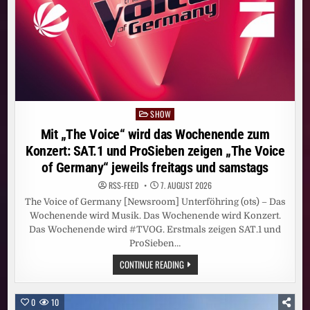
SHOW
Posted
in
Mit „The Voice“ wird das Wochenende zum
Konzert: SAT.1 und ProSieben zeigen „The Voice
of Germany“ jeweils freitags und samstags
RSS-FEED
7. AUGUST 2026
The Voice of Germany [Newsroom] Unterföhring (ots) – Das
Wochenende wird Musik. Das Wochenende wird Konzert.
Das Wochenende wird #TVOG. Erstmals zeigen SAT.1 und
ProSieben…
MIT
CONTINUE READING
„THE
VOICE“
WIRD
DAS
0
10
WOCHENENDE