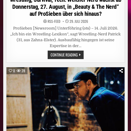
STELLT
ALLES
Donnerstag, 27. August, in „Beauty & The Nerd“
AUF
DEN
auf ProSieben über sich hinaus?
KOPF
RSS-FEED
29. JULI 2026
ProSieben [Newsroom] Unterföhring (ots) – 14. Juli 2026.
„Ich bin ein Wrestling-Lexikon“, sagt Wrestling-Nerd Patrick
(31, aus Zahna-Elster). Ausbaufähig hingegen ist seine
Expertise in der…
WRESTLING,
CONTINUE READING
SURVIVAL,
TECH:
WELCHER
NERD
0
28
WÄCHST
AB
DONNERSTAG,
27.
AUGUST,
IN
„BEAUTY
&
THE
NERD“
AUF
PROSIEBEN
ÜBER
SICH
HINAUS?