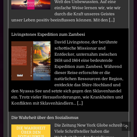
Welt des Unbewussten. Auf eine
einfache Weise lernen wir, wie wir
durch die Kraft unseres Geistes
unser Leben positiv beeinflussen können. Mit den
[...]
Livingstones Expedition zum Zambesi
David Livingstone, der berühmte
schottische Missionar und
Entdecker, unternahm zwischen
1858 und 1864 eine bedeutende
Expedition zum Zambesi. Während
dieser Reise erforschte er die
natürlichen Ressourcen der Region,
entdeckte das Shire-Hochland und
den Nyassa-See und setzte sich gegen den Sklavenhandel
ein. Trotz vieler Herausforderungen, wie Krankheiten und
Konflikten mit Sklavenhändlern…
[...]
Die Wahrheit über den Sozialismus
SCRO
Die Zeitung New York Globe schreibt:
TO
Viele Schriftsteller haben die
TOP