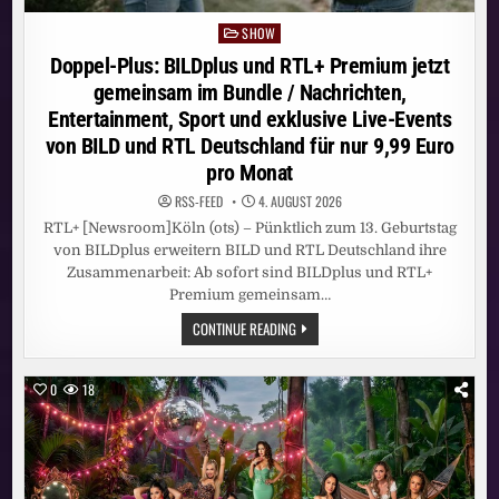
SHOW
Posted
in
Doppel-Plus: BILDplus und RTL+ Premium jetzt
gemeinsam im Bundle / Nachrichten,
Entertainment, Sport und exklusive Live-Events
von BILD und RTL Deutschland für nur 9,99 Euro
pro Monat
RSS-FEED
4. AUGUST 2026
RTL+ [Newsroom]Köln (ots) – Pünktlich zum 13. Geburtstag
von BILDplus erweitern BILD und RTL Deutschland ihre
Zusammenarbeit: Ab sofort sind BILDplus und RTL+
Premium gemeinsam…
DOPPEL-
CONTINUE READING
PLUS:
BILDPLUS
UND
RTL+
0
18
PREMIUM
JETZT
GEMEINSAM
IM
BUNDLE
/
NACHRICHTEN,