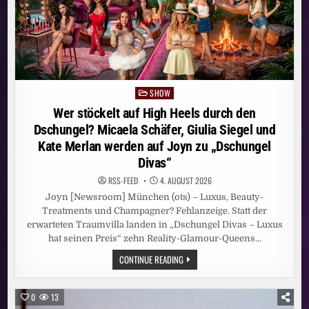
ENTERTAINMENT,
SPORT
UND
EXKLUSIVE
LIVE-
EVENTS
VON
BILD
UND
RTL
DEUTSCHLAND
SHOW
Posted
FÜR
in
NUR
Wer stöckelt auf High Heels durch den
9,99
EURO
Dschungel? Micaela Schäfer, Giulia Siegel und
PRO
Kate Merlan werden auf Joyn zu „Dschungel
MONAT
Divas“
RSS-FEED
4. AUGUST 2026
Joyn [Newsroom] München (ots) – Luxus, Beauty-
Treatments und Champagner? Fehlanzeige. Statt der
erwarteten Traumvilla landen in „Dschungel Divas – Luxus
hat seinen Preis“ zehn Reality-Glamour-Queens…
WER
CONTINUE READING
STÖCKELT
AUF
HIGH
HEELS
0
13
DURCH