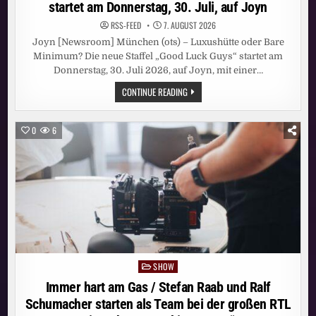
startet am Donnerstag, 30. Juli, auf Joyn
RSS-FEED
7. AUGUST 2026
Joyn [Newsroom] München (ots) – Luxushütte oder Bare
Minimum? Die neue Staffel „Good Luck Guys“ startet am
Donnerstag, 30. Juli 2026, auf Joyn, mit einer…
LUXUSHÜTTE
CONTINUE READING
ODER
BRUCHBUDE?
„GOOD
LUCK
0
6
GUYS“
STARTET
AM
DONNERSTAG,
30.
JULI,
AUF
JOYN
SHOW
Posted
in
Immer hart am Gas / Stefan Raab und Ralf
Schumacher starten als Team bei der großen RTL