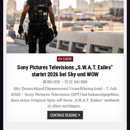
IHRE
MARKETING-
KOOPERATION
NACH
ERFOLGREICHER
ERSTER
KAMPAGNE
WEITER
AUS
SHOW
Posted
in
Sony Pictures Televisions „S.W.A.T. Exiles“
startet 2026 bei Sky und WOW
RSS-FEED
22. JULI 2026
Sky Deutschland [Newsroom] Unterföhring (ots) – 7. Juli
2026 – Sony Pictures Television (SPT) hat bekanntgegeben,
dass seine Original-Spin-off-Serie „S.W.A.T. Exiles“ weltweit
in allen wichtigen…
SONY
CONTINUE READING
PICTURES
TELEVISIONS
„S.W.A.T.
EXILES“