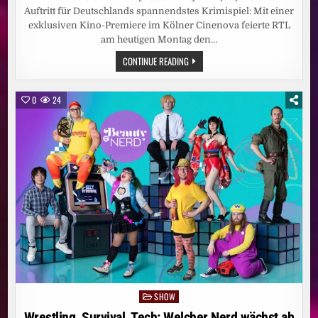
Auftritt für Deutschlands spannendstes Krimispiel: Mit einer
exklusiven Kino-Premiere im Kölner Cinenova feierte RTL
am heutigen Montag den…
KRIMINELL
CONTINUE READING
GLAMOURÖSER
AUFTAKT
/
RTL
0
24
FEIERT
DIE
4.
STAFFEL
VON
„DIE
VERRÄTER
–
VERTRAUE
NIEMANDEM!“
MIT
KINO-
PREMIERE
/
MARIJKE
AMADO
&
MAX
KRUSE
SIND
VERRÄTER,
SHOW
Posted
DOCH
TWIST
in
Wrestling, Survival, Tech: Welcher Nerd wächst ab