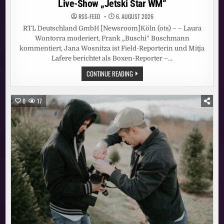
Live-Show „Jetski Star WM“
RSS-FEED
6. AUGUST 2026
RTL Deutschland GmbH [Newsroom]Köln (ots) – – Laura
Wontorra moderiert, Frank „Buschi“ Buschmann
kommentiert, Jana Wosnitza ist Field-Reporterin und Mitja
Lafere berichtet als Boxen-Reporter –…
IMMER
CONTINUE READING
HART
AM
GAS
/
0
17
STEFAN
RAAB
UND
RALF
SCHUMACHER
STARTEN
ALS
TEAM
BEI
DER
GROSSEN R
TL L
IVE-S
HOW „
JETSKI S
TAR W
M“