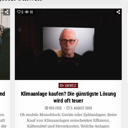
0
16
UMWELT
Posted
in
ind
Klimaanlage kaufen? Die günstigste Lösung
wird oft teuer
RSS-FEED
5. AUGUST 2026
en.
Ob mobile Monoblock-Geräte oder Splitanlagen: Beim
aft
Kauf von Klimaanlagen entscheiden Effizienz,
 die
Kältemittel und Stromkosten. Welche Anlagen