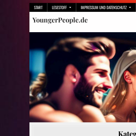
Skip
START
LESESTOFF
IMPRESSUM UND DATENSCHUTZ
to
YoungerPeople.de
content
Kate