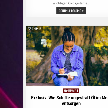
wichtigen Ökosysteme…
EUROPAS
CONTINUE READING
FLÜSSE
AUF
DEM
TROCKENEN:
DAS
0
15
SIND
DIE
FOLGEN
UMWELT
Posted
in
Exklusiv: Wie Schiffe ungestraft Öl im Me
entsorgen