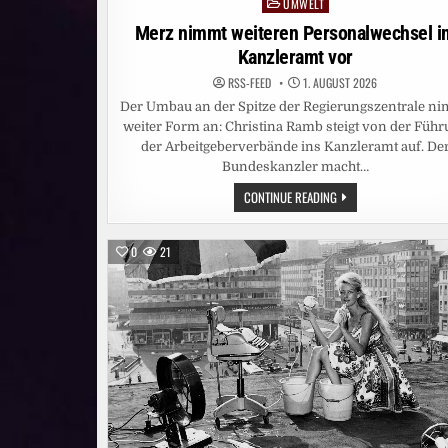
UMWELT
Posted
in
Merz nimmt weiteren Personalwechsel i
Kanzleramt vor
RSS-FEED
1. AUGUST 2026
Der Umbau an der Spitze der Regierungszentrale n
weiter Form an: Christina Ramb steigt von der Füh
der Arbeitgeberverbände ins Kanzleramt auf. De
Bundeskanzler macht…
MERZ
CONTINUE READING
NIMMT
WEITEREN
PERSONALWECHSEL
IM
0
21
KANZLERAMT
VOR