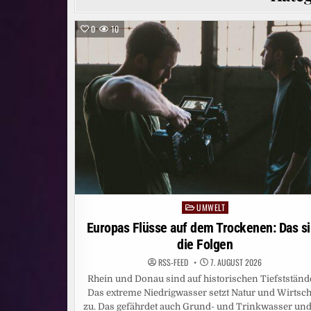
0
10
UMWELT
Posted
in
Europas Flüsse auf dem Trockenen: Das s
die Folgen
RSS-FEED
7. AUGUST 2026
Rhein und Donau sind auf historischen Tiefstständ
Das extreme Niedrigwasser setzt Natur und Wirtsch
zu. Das gefährdet auch Grund- und Trinkwasser und