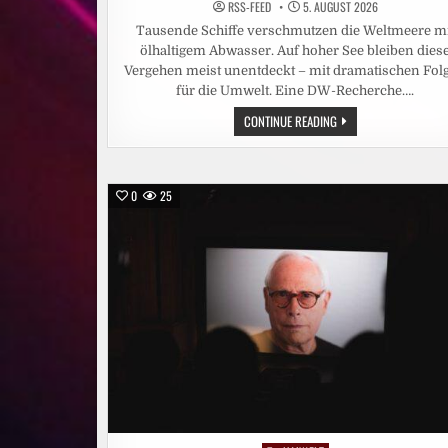
RSS-FEED
5. AUGUST 2026
Tausende Schiffe verschmutzen die Weltmeere mi
ölhaltigem Abwasser. Auf hoher See bleiben dies
Vergehen meist unentdeckt – mit dramatischen Fol
für die Umwelt. Eine DW-Recherche….
EXKLUSIV:
CONTINUE READING
WIE
SCHIFFE
UNGESTRAFT
ÖL
IM
0
25
MEER
ENTSORGEN