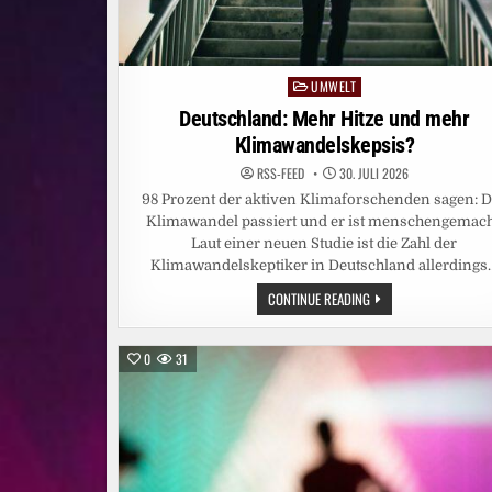
UMWELT
Posted
in
Deutschland: Mehr Hitze und mehr
Klimawandelskepsis?
RSS-FEED
30. JULI 2026
98 Prozent der aktiven Klimaforschenden sagen: D
Klimawandel passiert und er ist menschengemach
Laut einer neuen Studie ist die Zahl der
Klimawandelskeptiker in Deutschland allerdings
DEUTSCHLAND:
CONTINUE READING
MEHR
HITZE
UND
MEHR
0
31
KLIMAWANDELSKEPSIS?