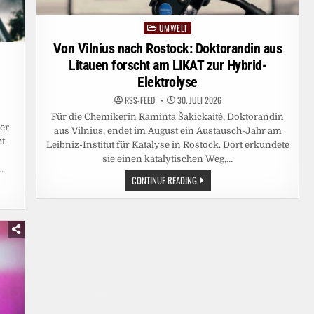
UMWELT
Posted
in
Von Vilnius nach Rostock: Doktorandin aus
Litauen forscht am LIKAT zur Hybrid-
Elektrolyse
RSS-FEED
30. JULI 2026
Für die Chemikerin Raminta Šakickaitė, Doktorandin
er
aus Vilnius, endet im August ein Austausch-Jahr am
t.
Leibniz-Institut für Katalyse in Rostock. Dort erkundete
sie einen katalytischen Weg,…
…
VON
CONTINUE READING
VILNIUS
NACH
ROSTOCK:
DOKTORANDIN
AUS
LITAUEN
FORSCHT
AM
LIKAT
ZUR
HYBRID-
ELEKTROLYSE