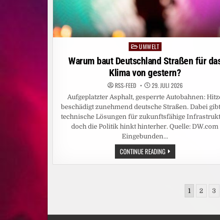
UMWELT
Posted
in
Warum baut Deutschland Straßen für da
Klima von gestern?
RSS-FEED
29. JULI 2026
Aufgeplatzter Asphalt, gesperrte Autobahnen: Hitz
beschädigt zunehmend deutsche Straßen. Dabei gibt
technische Lösungen für zukunftsfähige Infrastrukt
doch die Politik hinkt hinterher. Quelle: DW.com
Eingebunden…
WARUM
CONTINUE READING
BAUT
DEUTSCHLAND
STRASSEN F
ÜR D
AS K
Seitennummerierung
LIMA V
1
2
3
ON G
der
ESTERN?
Beiträge