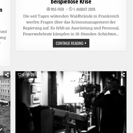
beispiellose Krise
m
RSS-FEED
1. AUGUST 2026
Die seit Tagen wütenden Waldbrände in Frankreich
werfen Fragen über das Krisenmanagement der
Regierung auf. Es fehlt an Ausrüstung und Personal,
immt
Feuerwehrleute kämpfen in 16-Stunden-Schichten…
rung
„SYSTEM
CONTINUE READING
r
IST
AM
ENDE
SEINER
KRÄFTE“ –
FRANKREICH
RINGT
UM
0
26
ANTWORTEN
AUF
EINE
BEISPIELLOSE
KRISE