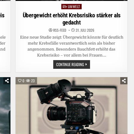
UMWELT
Posted
in
Übergewicht erhöht Krebsrisiko stärker als
is
gedacht
RSS-FEED
31. JULI 2026
Eine neue Studie zeigt: Übergewicht könnte für deutlich
ele
mehr Krebsfälle verantwortlich sein als bisher
der
angenommen. Besonders Bauchfett erhöht das
und
Krebsrisiko – vor allem bei Frauen….
ÜBERGEWICHT
CONTINUE READING
ERHÖHT
KREBSRISIKO
STÄRKER
ALS
0
23
GEDACHT