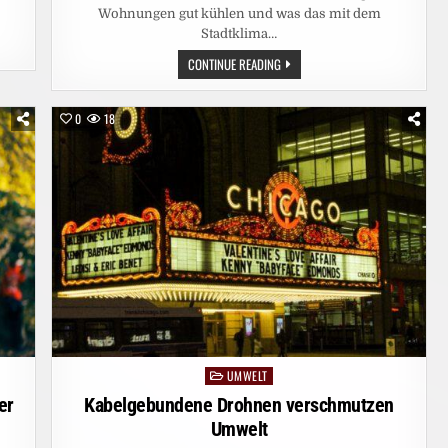
Wohnungen gut kühlen und was das mit dem
Stadtklima…
KLIMAANLAGE
CONTINUE READING
KAUFEN?
DIE
GÜNSTIGSTE
LÖSUNG
0
18
WIRD
OFT
TEUER
UMWELT
Posted
in
er
Kabelgebundene Drohnen verschmutzen
Umwelt