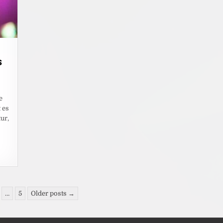
s
e
 es
ur,
…
5
Older posts →