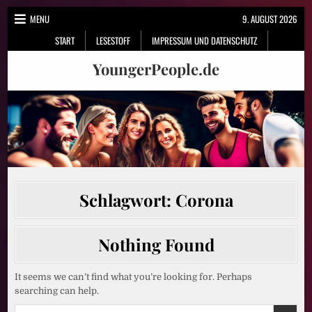
Skip
MENU
9. AUGUST 2026
to
START
LESESTOFF
IMPRESSUM UND DATENSCHUTZ
content
YoungerPeople.de
Schlagwort:
Corona
Nothing Found
It seems we can’t find what you’re looking for. Perhaps
searching can help.
Search