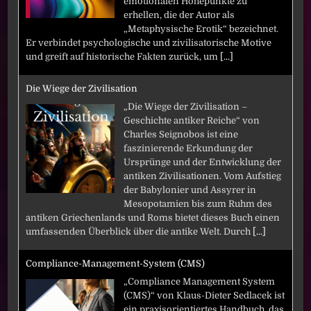
emotionalen Höhepunkte zu
erhellen, die der Autor als
„Metaphysische Erotik“ bezeichnet.
Er verbindet psychologische und zivilisatorische Motive
und greift auf historische Fakten zurück, um
[...]
Die Wiege der Zivilisation
„Die Wiege der Zivilisation –
Geschichte antiker Reiche“ von
Charles Seignobos ist eine
faszinierende Erkundung der
Ursprünge und der Entwicklung der
antiken Zivilisationen. Vom Aufstieg
der Babylonier und Assyrer in
Mesopotamien bis zum Ruhm des
antiken Griechenlands und Roms bietet dieses Buch einen
umfassenden Überblick über die antike Welt. Durch
[...]
Compliance-Management-System (CMS)
„Compliance Management System
(CMS)“ von Klaus-Dieter Sedlacek ist
ein praxisorientiertes Handbuch, das