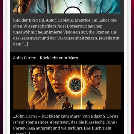
und der B-Strahl. Autor: Leblanc, Maurice. Im Labor des
alten Wissenschaftlers Noël Dorgeroux tauchen
ungewöhnliche, animierte Visionen auf, die Szenen aus
der Gegenwart und der Vergangenheit zeigen, jeweils mit
dem
[...]
John Carter – Rückkehr zum Mars
„John Carter – Rückkehr zum Mars“ von Edgar S. Lorne
ist ein spannendes Abenteuer, das die klassische John-
Carter-Saga aufgreift und weiterführt. Das Buch zieht