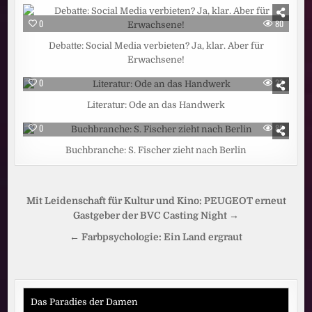
0
80
Debatte: Social Media verbieten? Ja, klar. Aber für
Erwachsene!
0
23
Literatur: Ode an das Handwerk
0
86
Buchbranche: S. Fischer zieht nach Berlin
Beitragsnavigation
Mit Leidenschaft für Kultur und Kino: PEUGEOT erneut
Gastgeber der BVC Casting Night →
← Farbpsychologie: Ein Land ergraut
Das Paradies der Damen