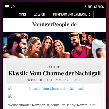
Skip
MENU
8. AUGUST 2026
to
START
LESESTOFF
IMPRESSUM UND DATENSCHUTZ
content
YoungerPeople.de
POSTED
KULTUR
IN
Klassik: Vom Charme der Nachtigall
RSS-FEED
1. JULI 2026
0
61
Weltberühmter Komponist, schwuler Dandy, Kommunist