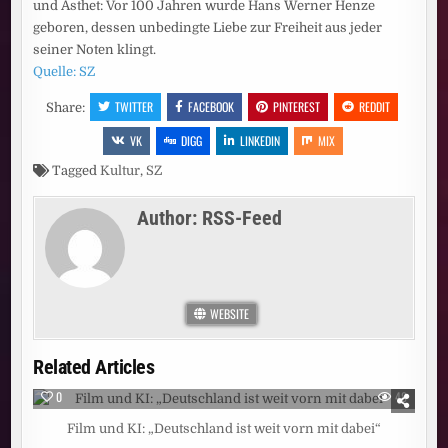
und Ästhet: Vor 100 Jahren wurde Hans Werner Henze
geboren, dessen unbedingte Liebe zur Freiheit aus jeder
seiner Noten klingt.
Quelle: SZ
TWITTER
FACEBOOK
PINTEREST
REDDIT
Share:
VK
DIGG
LINKEDIN
MIX
Tagged
Kultur
,
SZ
Author:
RSS-Feed
WEBSITE
Related Articles
0
48
Film und KI: „Deutschland ist weit vorn mit dabei“