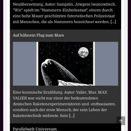
Neuübersetzung. Autor: Samjatin, Jewgeni Iwanowitsch.
"Wir" spielt im "Nummern-Einheitsstaat", einem durch
eine hohe Mauer geschützten futoristischen Polizeistaat
mit Menschen, die als Nummern bezeichnet werden.
[...]
Auf kühnem Flug zum Mars
Eine kosmische Erzählung. Autor: Valier, Max. MAX
VALIER war nicht nur einer der bedeutendsten
deutschen Raketenexperimentatoren und -enthusiasten,
sondern auch der erste Mensch, der sein Leben der
Raketentechnik widmete. Sein
[...]
SCRO
TO
TOP
Parallelwelt-Universum