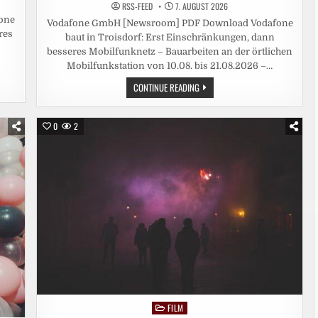
RSS-FEED
7. AUGUST 2026
one
Vodafone GmbH [Newsroom] PDF Download Vodafone
res
baut in Troisdorf: Erst Einschränkungen, dann
besseres Mobilfunknetz – Bauarbeiten an der örtlichen
Mobilfunkstation von 10.08. bis 21.08.2026 –…
VODAFONE
CONTINUE READING
BAUT
IN
TROISDORF:
ERST
0
2
EINSCHRÄNKUNGEN,
DANN
BESSERES
MOBILFUNKNETZ
FILM
Posted