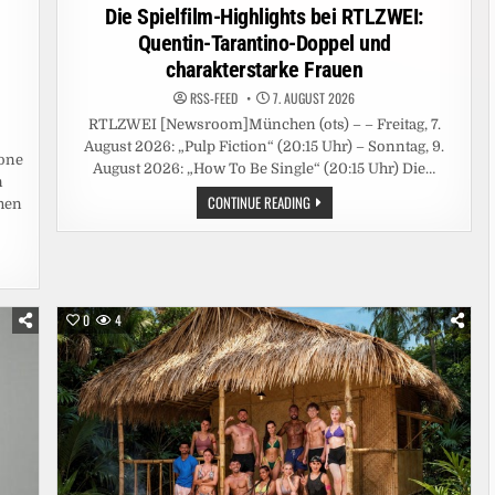
in
Die Spielfilm-Highlights bei RTLZWEI:
Quentin-Tarantino-Doppel und
charakterstarke Frauen
RSS-FEED
7. AUGUST 2026
RTLZWEI [Newsroom]München (ots) – – Freitag, 7.
August 2026: „Pulp Fiction“ (20:15 Uhr) – Sonntag, 9.
one
August 2026: „How To Be Single“ (20:15 Uhr) Die…
n
DIE
CONTINUE READING
chen
SPIELFILM-
HIGHLIGHTS
BEI
RTLZWEI:
QUENTIN-
TARANTINO-
DOPPEL
UND
0
4
CHARAKTERSTARKE
FRAUEN