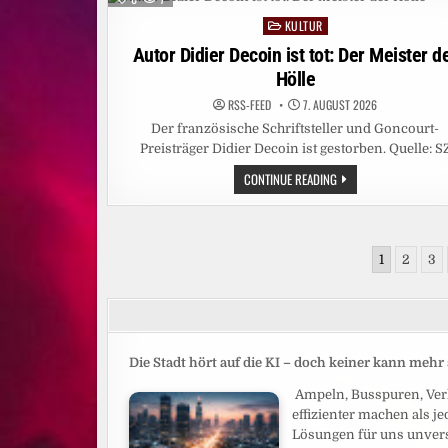
DAS
SIND
KULTUR
Posted
DIE
FOLGEN
in
Autor Didier Decoin ist tot: Der Meister d
Hölle
RSS-FEED
7. AUGUST 2026
Der französische Schriftsteller und Goncourt-
Preisträger Didier Decoin ist gestorben. Quelle: S
AUTOR
CONTINUE READING
DIDIER
DECOIN
IST
TOT:
DER
Seitennummerierung
MEISTER
1
2
3
DER
der
HÖLLE
Beiträge
Die Stadt hört auf die KI – doch keiner kann meh
Ampeln, Busspuren, Verk
effizienter machen als j
Lösungen für uns unverst