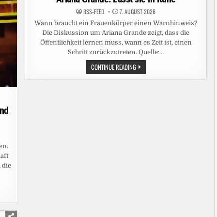
JULI,
AUF
RSS-FEED
7. AUGUST 2026
JOYN
Wann braucht ein Frauenkörper einen Warnhinweis?
Die Diskussion um Ariana Grande zeigt, dass die
Öffentlichkeit lernen muss, wann es Zeit ist, einen
Schritt zurückzutreten. Quelle:…
ARIANA
CONTINUE READING
GRANDE:
LASST
SIE
IN
RUHE
ind
en.
aft
 die