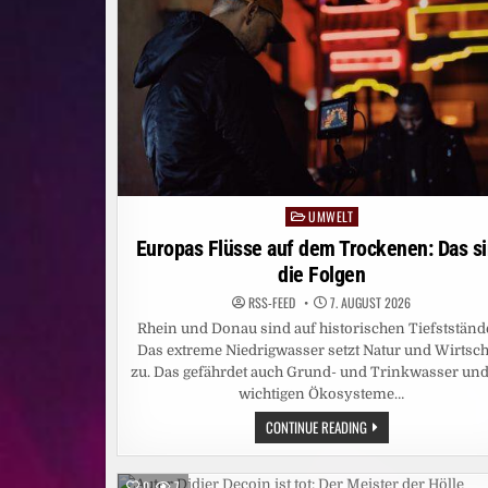
LADEN
ZU
„DIE
PROMI
TISCHTENNIS
WM“
EIN
UMWELT
Posted
in
Europas Flüsse auf dem Trockenen: Das s
die Folgen
RSS-FEED
7. AUGUST 2026
Rhein und Donau sind auf historischen Tiefstständ
Das extreme Niedrigwasser setzt Natur und Wirtsch
zu. Das gefährdet auch Grund- und Trinkwasser und
wichtigen Ökosysteme…
EUROPAS
CONTINUE READING
FLÜSSE
AUF
DEM
TROCKENEN:
0
7