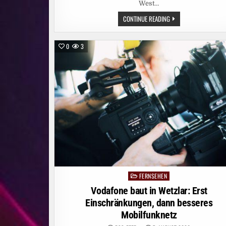
West…
SIENNA
CONTINUE READING
MILLER
UND
DOMINIC
WEST
0
3
FÜHREN
AB
5.
OKTOBER
DEN
CAST
DER
SKY
ORIGINAL
SERIE
„WAR“
AN
FERNSEHEN
Posted
in
Vodafone baut in Wetzlar: Erst
Einschränkungen, dann besseres
Mobilfunknetz