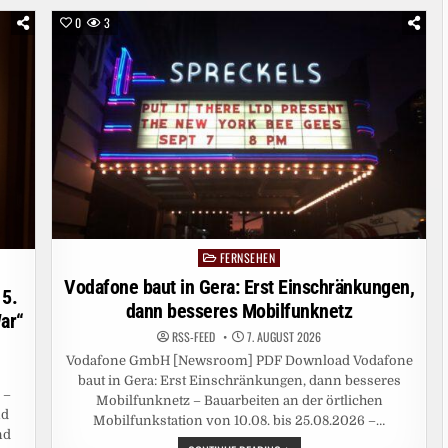
0
3
FERNSEHEN
Posted
in
Vodafone baut in Gera: Erst Einschränkungen,
 5.
dann besseres Mobilfunknetz
ar“
RSS-FEED
7. AUGUST 2026
Vodafone GmbH [Newsroom] PDF Download Vodafone
baut in Gera: Erst Einschränkungen, dann besseres
 –
Mobilfunknetz – Bauarbeiten an der örtlichen
nd
Mobilfunkstation von 10.08. bis 25.08.2026 –…
nd