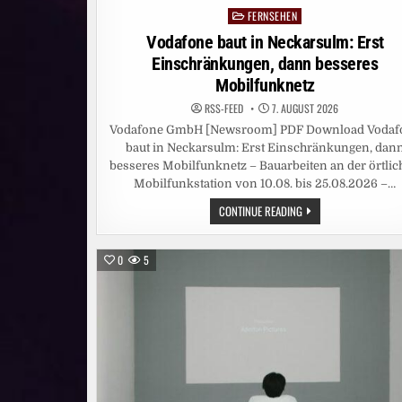
FERNSEHEN
Posted
in
Vodafone baut in Neckarsulm: Erst
Einschränkungen, dann besseres
Mobilfunknetz
RSS-FEED
7. AUGUST 2026
Vodafone GmbH [Newsroom] PDF Download Vodaf
baut in Neckarsulm: Erst Einschränkungen, dan
besseres Mobilfunknetz – Bauarbeiten an der örtli
Mobilfunkstation von 10.08. bis 25.08.2026 –…
VODAFONE
CONTINUE READING
BAUT
IN
NECKARSULM:
ERST
0
5
EINSCHRÄNKUNGEN,
DANN
BESSERES
MOBILFUNKNETZ