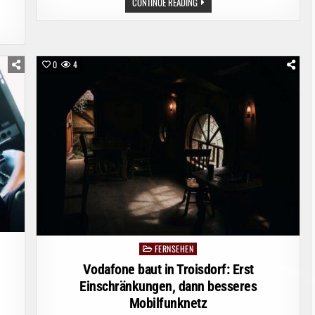
VODAFONE
CONTINUE READING
BAUT
IN
GERA:
ERST
EINSCHRÄNKUNGEN,
DANN
BESSERES
0
4
MOBILFUNKNETZ
FERNSEHEN
Posted
in
Vodafone baut in Troisdorf: Erst
Einschränkungen, dann besseres
Mobilfunknetz