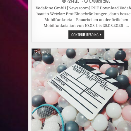
RSS-FEED
7. AUGUST 2026
Vodafone GmbH [Newsroom] PDF Download Vodaf
baut in Wetzlar: Erst Einschränkungen, dann besse
Mobilfunknetz – Bauarbeiten an der örtlichen
Mobilfunkstation von 10.08. bis 28.08.2026 –…
VODAFONE
CONTINUE READING
BAUT
IN
WETZLAR:
ERST
0
3
EINSCHRÄNKUNGEN,
DANN
BESSERES
MOBILFUNKNETZ