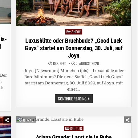
SHOW
Posted
is-
in
Luxushütte oder Bruchbude? „Good Luck
i
Guys“ startet am Donnerstag, 30. Juli, auf
Joyn
RSS-FEED
7. AUGUST 2026
Joyn [Newsroom] München (ots) – Luxushütte oder
 Der
Bare Minimum? Die neue Staffel „Good Luck Guys“
n
startet am Donnerstag, 30. Juli 2026, auf Joyn, mit
t:
einer…
LUXUSHÜTTE
CONTINUE READING
ODER
BRUCHBUDE?
„GOOD
LUCK
GUYS“
0
7
STARTET
AM
KULTUR
Posted
DONNERSTAG,
30.
in
Ariana Grande: Lasst sie in Ruhe