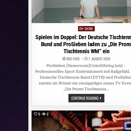
SHOW
Posted
in
Spielen im Doppel: Der Deutsche Tischtenn
Bund und ProSieben laden zu „Die Prom
Tischtennis WM“ ein
RSS-FEED
7. AUGUST 2026
ProSieben [Newsroom]Unterföhring (ots) –
Professionelles Sport-Entertainment mit Ballgefühl.
Deutsche Tischtennis Bund (DTTB) und ProSiebe
starten im Winter ein einzigartiges neues TV-Even
„Die Promi Tischtennis…
SPIELEN
CONTINUE READING
IM
DOPPEL:
DER
DEUTSCHE
0
6
TISCHTENNIS-
BUND
UND
PROSIEBEN