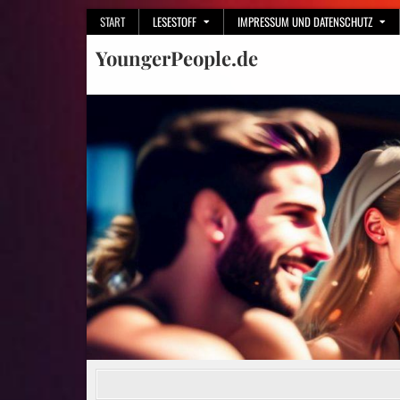
Skip
START
LESESTOFF
IMPRESSUM UND DATENSCHUTZ
to
YoungerPeople.de
content