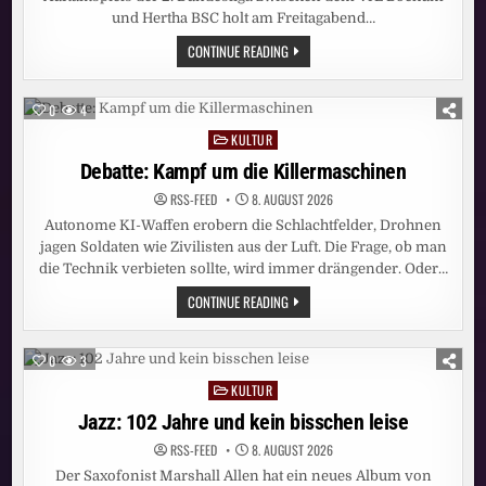
und Hertha BSC holt am Freitagabend…
PRIME-
CONTINUE READING
TIME-
SIEG
FÜR
SAT.1!
0
4
BUNDESLIGA-
AUFTAKT
KULTUR
Posted
BOCHUM
–
in
Debatte: Kampf um die Killermaschinen
HERTHA
ERZIELT
RSS-FEED
8. AUGUST 2026
STARKE
13,4
Autonome KI-Waffen erobern die Schlachtfelder, Drohnen
PROZENT
MARKTANTEIL
jagen Soldaten wie Zivilisten aus der Luft. Die Frage, ob man
die Technik verbieten sollte, wird immer drängender. Oder…
DEBATTE:
CONTINUE READING
KAMPF
UM
DIE
KILLERMASCHINEN
0
3
KULTUR
Posted
in
Jazz: 102 Jahre und kein bisschen leise
RSS-FEED
8. AUGUST 2026
Der Saxofonist Marshall Allen hat ein neues Album von