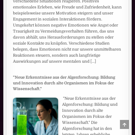
verschiedene Situationen reagieren. Positives
emotionales Erleben, wie Freude und Zufriedenheit, kann
beispielsweise unsere Motivation steigern und unser
Engagement in sozialen Interaktionen fördern.
Umgekehrt können negative Emotionen wie Angst oder
Traurigkeit zu Vermeidungsverhalten führen, das uns
davon abhält, uns Herausforderungen zu stellen oder
soziale Kontakte zu knüpfen. Verschiedene Studien
belegen, dass Emotionen nicht nur unsere unmittelbaren
Reaktionen steuern, sondern auch langfristige
Auswirkungen auf unsere mentalen und
[...]
"Neue Erkenntnisse aus der Algenforschung: Bildung
und Innovation durch alte Organismen im Fokus der
Wissenschaft."
"Neue Erkenntnisse aus der
Algenforschung: Bildung und
Innovation durch alte
Organismen im Fokus der
Wissenschaft." Die
SCRO
TO
Algenforschung hat in den
TOP
letzten Jahren erhebliche