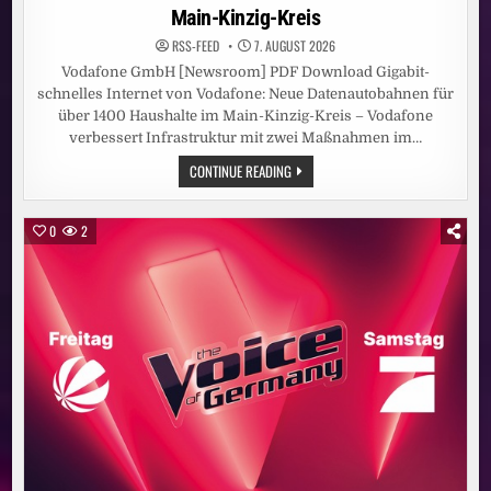
Main-Kinzig-Kreis
RSS-FEED
7. AUGUST 2026
Vodafone GmbH [Newsroom] PDF Download Gigabit-
schnelles Internet von Vodafone: Neue Datenautobahnen für
über 1400 Haushalte im Main-Kinzig-Kreis – Vodafone
verbessert Infrastruktur mit zwei Maßnahmen im…
GIGABIT-
CONTINUE READING
SCHNELLES
INTERNET
VON
VODAFONE:
0
2
NEUE
DATENAUTOBAHNEN
FÜR
ÜBER
1400
HAUSHALTE
IM
MAIN-
KINZIG-
KREIS