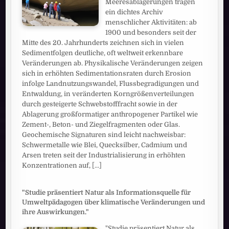
Meeresablagerungen tragen
ein dichtes Archiv
menschlicher Aktivitäten: ab
1900 und besonders seit der
Mitte des 20. Jahrhunderts zeichnen sich in vielen
Sedimentfolgen deutliche, oft weltweit erkennbare
Veränderungen ab. Physikalische Veränderungen zeigen
sich in erhöhten Sedimentationsraten durch Erosion
infolge Landnutzungswandel, Flussbegradigungen und
Entwaldung, in veränderten Korngrößenverteilungen
durch gesteigerte Schwebstofffracht sowie in der
Ablagerung großformatiger anthropogener Partikel wie
Zement-, Beton- und Ziegelfragmenten oder Glas.
Geochemische Signaturen sind leicht nachweisbar:
Schwermetalle wie Blei, Quecksilber, Cadmium und
Arsen treten seit der Industrialisierung in erhöhten
Konzentrationen auf,
[...]
"Studie präsentiert Natur als Informationsquelle für
Umweltpädagogen über klimatische Veränderungen und
ihre Auswirkungen."
"Studie präsentiert Natur als