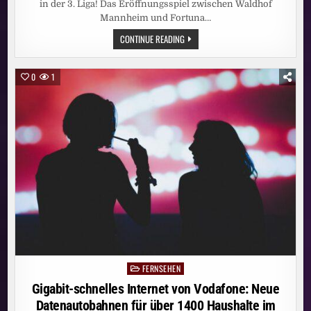
in der 3. Liga! Das Eröffnungsspiel zwischen Waldhof
Mannheim und Fortuna…
3.
CONTINUE READING
LIGA
KOMPLETT
LIVE
BEI
0
1
MAGENTASPORT:
HEISSE D
ISKUSSIONEN B
EI M
ANNHEIMS A
UFTAKTSIEG: S
CHIEDSRICHTERIN M
ICHEL S
ELBSTKRITISCH, K
LOS Z
IEHT H
UT –
E
NDE S
AUER A
UF S
EIN T
EAM: „
BRUTAL S
CHLECHTE 1
. H
FERNSEHEN
Posted
ALBZEIT“
in
Gigabit-schnelles Internet von Vodafone: Neue
Datenautobahnen für über 1400 Haushalte im