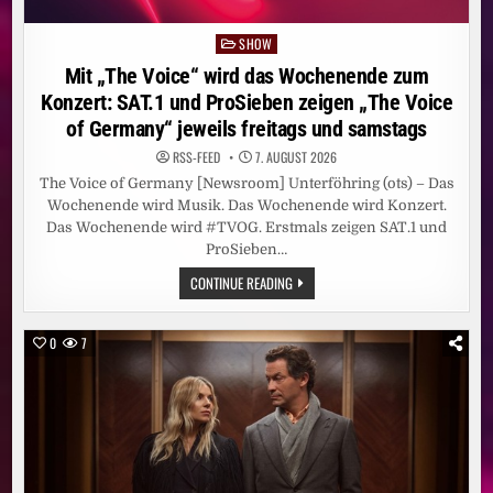
SHOW
Posted
in
Mit „The Voice“ wird das Wochenende zum
Konzert: SAT.1 und ProSieben zeigen „The Voice
of Germany“ jeweils freitags und samstags
RSS-FEED
7. AUGUST 2026
The Voice of Germany [Newsroom] Unterföhring (ots) – Das
Wochenende wird Musik. Das Wochenende wird Konzert.
Das Wochenende wird #TVOG. Erstmals zeigen SAT.1 und
ProSieben…
MIT
CONTINUE READING
„THE
VOICE“
WIRD
DAS
0
7
WOCHENENDE
ZUM
KONZERT:
SAT.1
UND
PROSIEBEN
ZEIGEN
„THE
VOICE
OF