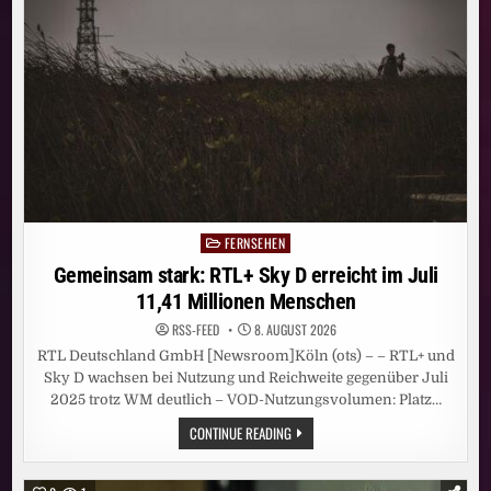
SEINER
GESCHICHTE
FERNSEHEN
Posted
in
Gemeinsam stark: RTL+ Sky D erreicht im Juli
11,41 Millionen Menschen
RSS-FEED
8. AUGUST 2026
RTL Deutschland GmbH [Newsroom]Köln (ots) – – RTL+ und
Sky D wachsen bei Nutzung und Reichweite gegenüber Juli
2025 trotz WM deutlich – VOD-Nutzungsvolumen: Platz…
GEMEINSAM
CONTINUE READING
STARK:
RTL+
SKY
D