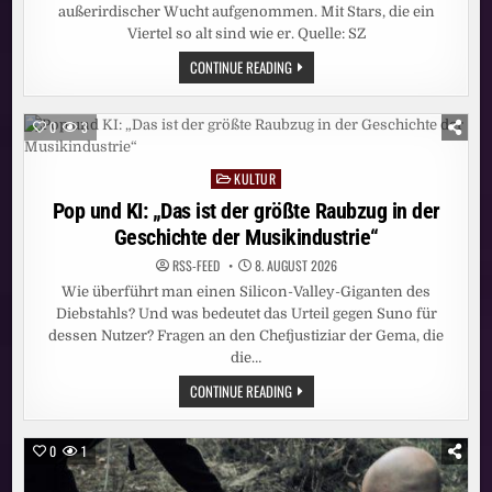
außerirdischer Wucht aufgenommen. Mit Stars, die ein
Viertel so alt sind wie er. Quelle: SZ
JAZZ:
CONTINUE READING
102
JAHRE
UND
KEIN
0
3
BISSCHEN
LEISE
KULTUR
Posted
in
Pop und KI: „Das ist der größte Raubzug in der
Geschichte der Musikindustrie“
RSS-FEED
8. AUGUST 2026
Wie überführt man einen Silicon-Valley-Giganten des
Diebstahls? Und was bedeutet das Urteil gegen Suno für
dessen Nutzer? Fragen an den Chefjustiziar der Gema, die
die…
POP
CONTINUE READING
UND
KI:
„DAS
IST
0
1
DER
GRÖSSTE R
AUBZUG I