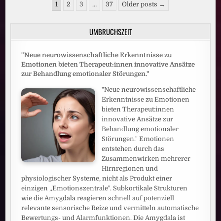
Seitennummerierung
DANN
1
2
3
…
37
Older posts →
BESSERES
der
MOBILFUNKNETZ
Beiträge
UMBRUCHSZEIT
"Neue neurowissenschaftliche Erkenntnisse zu
Emotionen bieten Therapeut:innen innovative Ansätze
zur Behandlung emotionaler Störungen."
"Neue neurowissenschaftliche
Erkenntnisse zu Emotionen
bieten Therapeut:innen
innovative Ansätze zur
Behandlung emotionaler
Störungen." Emotionen
entstehen durch das
Zusammenwirken mehrerer
Hirnregionen und
physiologischer Systeme, nicht als Produkt einer
einzigen „Emotionszentrale". Subkortikale Strukturen
wie die Amygdala reagieren schnell auf potenziell
relevante sensorische Reize und vermitteln automatische
Bewertungs- und Alarmfunktionen. Die Amygdala ist