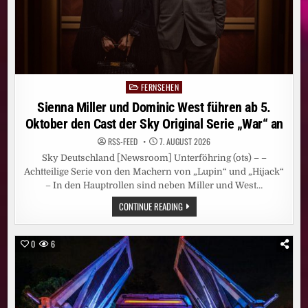
GERMANY“
JEWEILS
FREITAGS
UND
SAMSTAGS
FERNSEHEN
Posted
in
Sienna Miller und Dominic West führen ab 5.
Oktober den Cast der Sky Original Serie „War“ an
RSS-FEED
7. AUGUST 2026
Sky Deutschland [Newsroom] Unterföhring (ots) – –
Achtteilige Serie von den Machern von „Lupin“ und „Hijack“
– In den Hauptrollen sind neben Miller und West…
SIENNA
CONTINUE READING
MILLER
UND
DOMINIC
WEST
0
6
FÜHREN
AB
5.
OKTOBER
DEN
CAST
DER