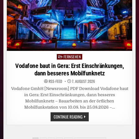
SKY
ORIGINAL
SERIE
„WAR“
AN
FERNSEHEN
Posted
in
Vodafone baut in Gera: Erst Einschränkungen,
dann besseres Mobilfunknetz
RSS-FEED
7. AUGUST 2026
Vodafone GmbH [Newsroom] PDF Download Vodafone baut
in Gera: Erst Einschränkungen, dann besseres
Mobilfunknetz – Bauarbeiten an der örtlichen
Mobilfunkstation von 10.08. bis 25.08.2026 –…
VODAFONE
CONTINUE READING
BAUT
IN
GERA:
ERST
EINSCHRÄNKUNGEN,