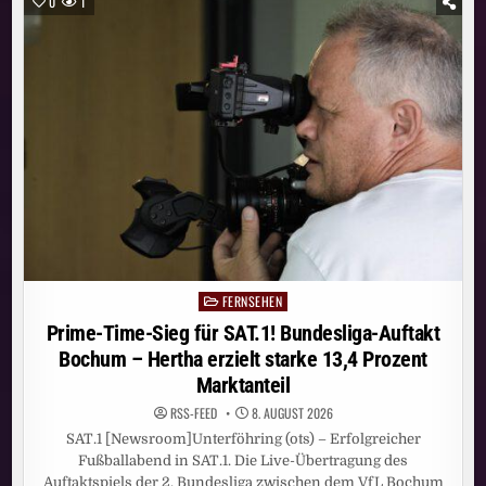
0
1
ERREICHT
IM
JULI
11,41
MILLIONEN
MENSCHEN
FERNSEHEN
Posted
in
Prime-Time-Sieg für SAT.1! Bundesliga-Auftakt
Bochum – Hertha erzielt starke 13,4 Prozent
Marktanteil
RSS-FEED
8. AUGUST 2026
SAT.1 [Newsroom]Unterföhring (ots) – Erfolgreicher
Fußballabend in SAT.1. Die Live-Übertragung des
Auftaktspiels der 2. Bundesliga zwischen dem VfL Bochum