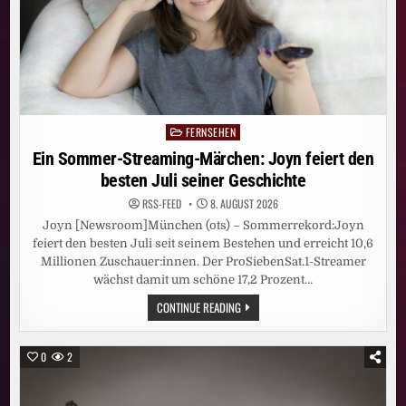
FERNSEHEN
Posted
in
Ein Sommer-Streaming-Märchen: Joyn feiert den
besten Juli seiner Geschichte
RSS-FEED
8. AUGUST 2026
Joyn [Newsroom]München (ots) – Sommerrekord:Joyn
feiert den besten Juli seit seinem Bestehen und erreicht 10,6
Millionen Zuschauer:innen. Der ProSiebenSat.1-Streamer
wächst damit um schöne 17,2 Prozent…
EIN
CONTINUE READING
SOMMER-
STREAMING-
MÄRCHEN:
JOYN
0
2
FEIERT
DEN
BESTEN
JULI