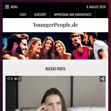
Skip
MENU
8. AUGUST 2026
to
START
LESESTOFF
IMPRESSUM UND DATENSCHUTZ
content
YoungerPeople.de
RECENT POSTS
0
1