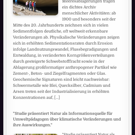
Meeresablagerungen tragen
ein dichtes Archiv
menschlicher Aktivitäten: ab
1900 und besonders seit der
Mitte des 20. Jahrhunderts zeichnen sich in vielen
Sedimentfolgen deutliche, oft weltweit erkennbare
Veränderungen ab. Physikalische Veränderungen zeigen
sich in erhöhten Sedimentationsraten durch Erosion
infolge Landnutzungswandel, Flussbegradigungen und
Entwaldung, in veränderten Korngrößenverteilungen
durch gesteigerte Schwebstofffracht sowie in der
Ablagerung großformatiger anthropogener Partikel wie
Zement-, Beton- und Ziegelfragmenten oder Glas.
Geochemische Signaturen sind leicht nachweisbar:
Schwermetalle wie Blei, Quecksilber, Cadmium und
Arsen treten seit der Industrialisierung in erhöhten
Konzentrationen auf,
[...]
"Studie präsentiert Natur als Informationsquelle für
Umweltpädagogen über klimatische Veränderungen und
ihre Auswirkungen."
"Studie präsentiert Natur als