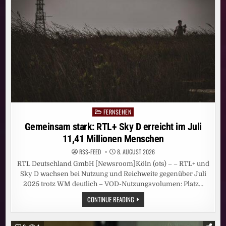
SEINER
GESCHICHTE
FERNSEHEN
Posted
in
Gemeinsam stark: RTL+ Sky D erreicht im Juli
11,41 Millionen Menschen
RSS-FEED
8. AUGUST 2026
RTL Deutschland GmbH [Newsroom]Köln (ots) – – RTL+ und
Sky D wachsen bei Nutzung und Reichweite gegenüber Juli
2025 trotz WM deutlich – VOD-Nutzungsvolumen: Platz…
GEMEINSAM
CONTINUE READING
STARK:
RTL+
SKY
D