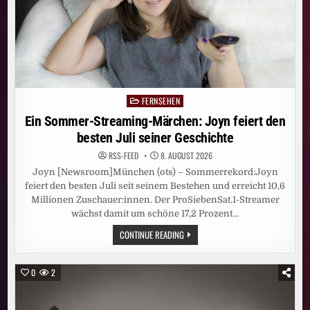
FERNSEHEN
Posted
in
Ein Sommer-Streaming-Märchen: Joyn feiert den
besten Juli seiner Geschichte
RSS-FEED
8. AUGUST 2026
Joyn [Newsroom]München (ots) – Sommerrekord:Joyn
feiert den besten Juli seit seinem Bestehen und erreicht 10,6
Millionen Zuschauer:innen. Der ProSiebenSat.1-Streamer
wächst damit um schöne 17,2 Prozent…
EIN
CONTINUE READING
SOMMER-
STREAMING-
MÄRCHEN:
JOYN
0
2
FEIERT
DEN
BESTEN
JULI