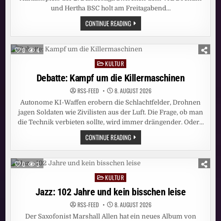
und Hertha BSC holt am Freitagabend…
PRIME-
CONTINUE READING
TIME-
SIEG
FÜR
SAT.1!
0
4
BUNDESLIGA-
AUFTAKT
KULTUR
Posted
BOCHUM
–
in
Debatte: Kampf um die Killermaschinen
HERTHA
ERZIELT
RSS-FEED
8. AUGUST 2026
STARKE
13,4
Autonome KI-Waffen erobern die Schlachtfelder, Drohnen
PROZENT
MARKTANTEIL
jagen Soldaten wie Zivilisten aus der Luft. Die Frage, ob man
die Technik verbieten sollte, wird immer drängender. Oder…
DEBATTE:
CONTINUE READING
KAMPF
UM
DIE
KILLERMASCHINEN
0
3
KULTUR
Posted
in
Jazz: 102 Jahre und kein bisschen leise
RSS-FEED
8. AUGUST 2026
Der Saxofonist Marshall Allen hat ein neues Album von