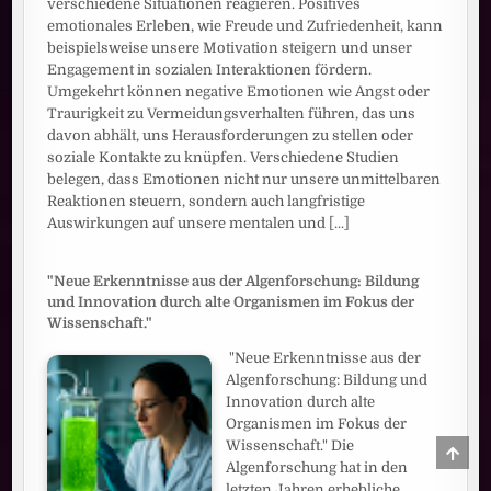
verschiedene Situationen reagieren. Positives
emotionales Erleben, wie Freude und Zufriedenheit, kann
beispielsweise unsere Motivation steigern und unser
Engagement in sozialen Interaktionen fördern.
Umgekehrt können negative Emotionen wie Angst oder
Traurigkeit zu Vermeidungsverhalten führen, das uns
davon abhält, uns Herausforderungen zu stellen oder
soziale Kontakte zu knüpfen. Verschiedene Studien
belegen, dass Emotionen nicht nur unsere unmittelbaren
Reaktionen steuern, sondern auch langfristige
Auswirkungen auf unsere mentalen und
[...]
"Neue Erkenntnisse aus der Algenforschung: Bildung
und Innovation durch alte Organismen im Fokus der
Wissenschaft."
"Neue Erkenntnisse aus der
Algenforschung: Bildung und
Innovation durch alte
Organismen im Fokus der
Wissenschaft." Die
SCRO
TO
Algenforschung hat in den
TOP
letzten Jahren erhebliche