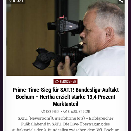
0
1
ERREICHT
IM
JULI
11,41
MILLIONEN
MENSCHEN
FERNSEHEN
Posted
in
Prime-Time-Sieg für SAT.1! Bundesliga-Auftakt
Bochum – Hertha erzielt starke 13,4 Prozent
Marktanteil
RSS-FEED
8. AUGUST 2026
SAT.1 [Newsroom]Unterföhring (ots) – Erfolgreicher
Fußballabend in SAT.1. Die Live-Übertragung des
Auftaktspiels der 2. Bundesliga zwischen dem VfL Bochum