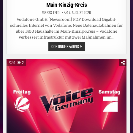
Main-Kinzig-Kreis
RSS-FEED
7. AUGUST 2026
Vodafone GmbH [Newsroom] PDF Download Gigabit-
schnelles Internet von Vodafone: Neue Datenautobahnen für
über 1400 Haushalte im Main-Kinzig-Kreis – Vodafone
verbessert Infrastruktur mit zwei Maßnahmen im…
GIGABIT-
CONTINUE READING
SCHNELLES
INTERNET
VON
VODAFONE:
0
2
NEUE
DATENAUTOBAHNEN
FÜR
ÜBER
1400
HAUSHALTE
IM
MAIN-
KINZIG-
KREIS