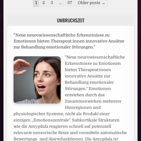
Seitennummerierung
DANN
1
2
3
…
37
Older posts →
BESSERES
der
MOBILFUNKNETZ
Beiträge
UMBRUCHSZEIT
"Neue neurowissenschaftliche Erkenntnisse zu
Emotionen bieten Therapeut:innen innovative Ansätze
zur Behandlung emotionaler Störungen."
"Neue neurowissenschaftliche
Erkenntnisse zu Emotionen
bieten Therapeut:innen
innovative Ansätze zur
Behandlung emotionaler
Störungen." Emotionen
entstehen durch das
Zusammenwirken mehrerer
Hirnregionen und
physiologischer Systeme, nicht als Produkt einer
einzigen „Emotionszentrale". Subkortikale Strukturen
wie die Amygdala reagieren schnell auf potenziell
relevante sensorische Reize und vermitteln automatische
Bewertungs- und Alarmfunktionen. Die Amygdala ist