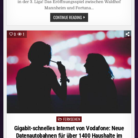
in der 3. Liga! Das Eröffnungsspiel zwischen Waldhof
Mannheim und Fortuna…
3.
CONTINUE READING
LIGA
KOMPLETT
LIVE
BEI
0
1
MAGENTASPORT:
HEISSE D
ISKUSSIONEN B
EI M
ANNHEIMS A
UFTAKTSIEG: S
CHIEDSRICHTERIN M
ICHEL S
ELBSTKRITISCH, K
LOS Z
IEHT H
UT –
E
NDE S
AUER A
UF S
EIN T
EAM: „
BRUTAL S
CHLECHTE 1
. H
FERNSEHEN
Posted
ALBZEIT“
in
Gigabit-schnelles Internet von Vodafone: Neue
Datenautobahnen für über 1400 Haushalte im