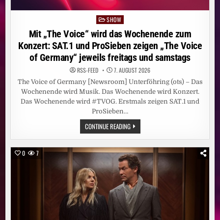
SHOW
Posted
in
Mit „The Voice“ wird das Wochenende zum
Konzert: SAT.1 und ProSieben zeigen „The Voice
of Germany“ jeweils freitags und samstags
RSS-FEED
7. AUGUST 2026
The Voice of Germany [Newsroom] Unterföhring (ots) – Das
Wochenende wird Musik. Das Wochenende wird Konzert.
Das Wochenende wird #TVOG. Erstmals zeigen SAT.1 und
ProSieben…
MIT
CONTINUE READING
„THE
VOICE“
WIRD
DAS
0
7
WOCHENENDE
ZUM
KONZERT:
SAT.1
UND
PROSIEBEN
ZEIGEN
„THE
VOICE
OF