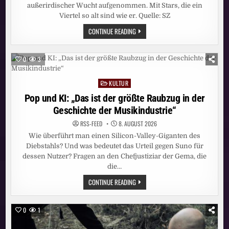
außerirdischer Wucht aufgenommen. Mit Stars, die ein
Viertel so alt sind wie er. Quelle: SZ
JAZZ:
CONTINUE READING
102
JAHRE
UND
KEIN
0
3
BISSCHEN
LEISE
KULTUR
Posted
in
Pop und KI: „Das ist der größte Raubzug in der
Geschichte der Musikindustrie“
RSS-FEED
8. AUGUST 2026
Wie überführt man einen Silicon-Valley-Giganten des
Diebstahls? Und was bedeutet das Urteil gegen Suno für
dessen Nutzer? Fragen an den Chefjustiziar der Gema, die
die…
POP
CONTINUE READING
UND
KI:
„DAS
IST
0
1
DER
GRÖSSTE R
AUBZUG I