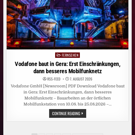
SKY
ORIGINAL
SERIE
„WAR“
AN
FERNSEHEN
Posted
in
Vodafone baut in Gera: Erst Einschränkungen,
dann besseres Mobilfunknetz
RSS-FEED
7. AUGUST 2026
Vodafone GmbH [Newsroom] PDF Download Vodafone baut
in Gera: Erst Einschränkungen, dann besseres
Mobilfunknetz – Bauarbeiten an der örtlichen
Mobilfunkstation von 10.08. bis 25.08.2026 –…
VODAFONE
CONTINUE READING
BAUT
IN
GERA:
ERST
EINSCHRÄNKUNGEN,