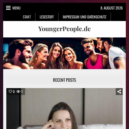
Skip
MENU
8. AUGUST 2026
to
START
LESESTOFF
IMPRESSUM UND DATENSCHUTZ
content
YoungerPeople.de
RECENT POSTS
0
1