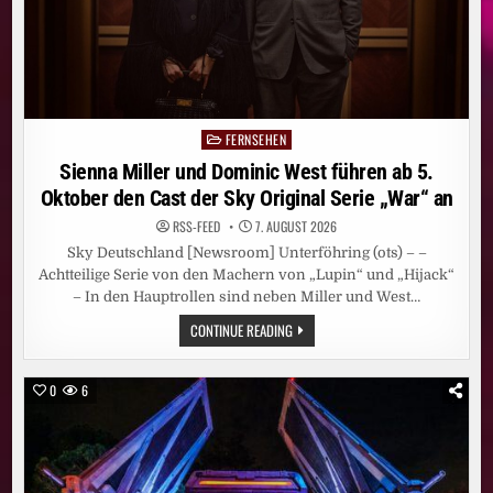
GERMANY“
JEWEILS
FREITAGS
UND
SAMSTAGS
FERNSEHEN
Posted
in
Sienna Miller und Dominic West führen ab 5.
Oktober den Cast der Sky Original Serie „War“ an
RSS-FEED
7. AUGUST 2026
Sky Deutschland [Newsroom] Unterföhring (ots) – –
Achtteilige Serie von den Machern von „Lupin“ und „Hijack“
– In den Hauptrollen sind neben Miller und West…
SIENNA
CONTINUE READING
MILLER
UND
DOMINIC
WEST
0
6
FÜHREN
AB
5.
OKTOBER
DEN
CAST
DER