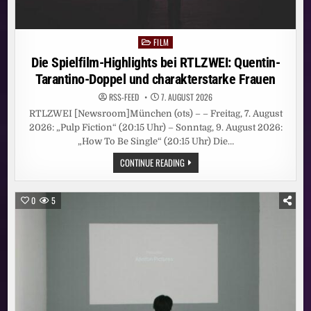
FILM
Posted
in
Die Spielfilm-Highlights bei RTLZWEI: Quentin-
Tarantino-Doppel und charakterstarke Frauen
RSS-FEED
7. AUGUST 2026
RTLZWEI [Newsroom]München (ots) – – Freitag, 7. August
2026: „Pulp Fiction“ (20:15 Uhr) – Sonntag, 9. August 2026:
„How To Be Single“ (20:15 Uhr) Die…
DIE
CONTINUE READING
SPIELFILM-
HIGHLIGHTS
BEI
RTLZWEI:
0
5
QUENTIN-
TARANTINO-
DOPPEL
UND
CHARAKTERSTARKE
FRAUEN