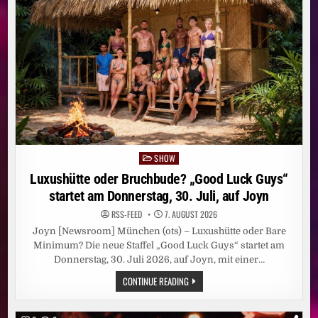
LADEN
ZU
„DIE
PROMI
TISCHTENNIS
WM“
EIN
SHOW
Posted
in
Luxushütte oder Bruchbude? „Good Luck Guys“
startet am Donnerstag, 30. Juli, auf Joyn
RSS-FEED
7. AUGUST 2026
Joyn [Newsroom] München (ots) – Luxushütte oder Bare
Minimum? Die neue Staffel „Good Luck Guys“ startet am
Donnerstag, 30. Juli 2026, auf Joyn, mit einer…
LUXUSHÜTTE
CONTINUE READING
ODER
BRUCHBUDE?
„GOOD
LUCK