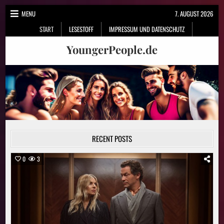
Skip
MENU
7. AUGUST 2026
to
START
LESESTOFF
IMPRESSUM UND DATENSCHUTZ
content
YoungerPeople.de
RECENT POSTS
0
3