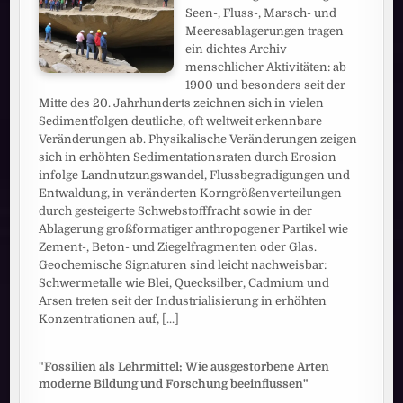
Seen-, Fluss-, Marsch- und
Meeresablagerungen tragen
ein dichtes Archiv
menschlicher Aktivitäten: ab
1900 und besonders seit der
Mitte des 20. Jahrhunderts zeichnen sich in vielen
Sedimentfolgen deutliche, oft weltweit erkennbare
Veränderungen ab. Physikalische Veränderungen zeigen
sich in erhöhten Sedimentationsraten durch Erosion
infolge Landnutzungswandel, Flussbegradigungen und
Entwaldung, in veränderten Korngrößenverteilungen
durch gesteigerte Schwebstofffracht sowie in der
Ablagerung großformatiger anthropogener Partikel wie
Zement-, Beton- und Ziegelfragmenten oder Glas.
Geochemische Signaturen sind leicht nachweisbar:
Schwermetalle wie Blei, Quecksilber, Cadmium und
Arsen treten seit der Industrialisierung in erhöhten
Konzentrationen auf,
[...]
"Fossilien als Lehrmittel: Wie ausgestorbene Arten
moderne Bildung und Forschung beeinflussen"