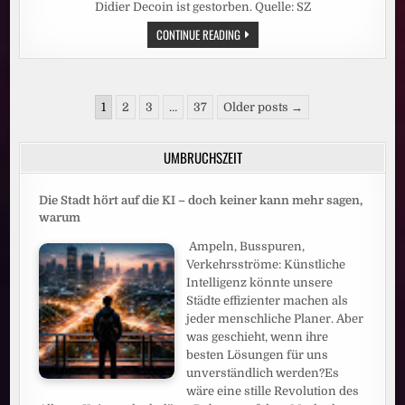
Didier Decoin ist gestorben. Quelle: SZ
AUTOR
CONTINUE READING
DIDIER
DECOIN
IST
TOT:
DER
Seitennummerierung
MEISTER
1
2
3
…
37
Older posts →
DER
der
HÖLLE
Beiträge
UMBRUCHSZEIT
Die Stadt hört auf die KI – doch keiner kann mehr sagen,
warum
Ampeln, Busspuren,
Verkehrsströme: Künstliche
Intelligenz könnte unsere
Städte effizienter machen als
jeder menschliche Planer. Aber
was geschieht, wenn ihre
besten Lösungen für uns
unverständlich werden?Es
wäre eine stille Revolution des