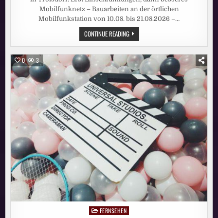
Mobilfunknetz – Bauarbeiten an der örtlichen
Mobilfunkstation von 10.08. bis 21.08.2026 –…
VODAFONE
CONTINUE READING
BAUT
IN
TROISDORF:
ERST
0
3
EINSCHRÄNKUNGEN,
DANN
BESSERES
MOBILFUNKNETZ
FERNSEHEN
Posted