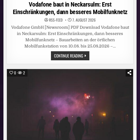
in
Vodafone baut in Neckarsulm: Erst
Einschränkungen, dann besseres Mobilfunknetz
RSS-FEED
7. AUGUST 2026
Vodafone GmbH [Newsroom] PDF Download Vodafone baut
in Neckarsulm: Erst Einschränkungen, dann besseres
Mobilfunknetz – Bauarbeiten an der örtlichen
Mobilfunkstation von 10.08. bis 25.08.2026 –…
VODAFONE
CONTINUE READING
BAUT
IN
NECKARSULM:
ERST
0
2
EINSCHRÄNKUNGEN,
DANN
BESSERES
MOBILFUNKNETZ