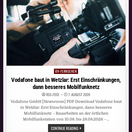
BESSERES
MOBILFUNKNETZ
FERNSEHEN
Posted
in
Vodafone baut in Wetzlar: Erst Einschränkungen,
dann besseres Mobilfunknetz
RSS-FEED
7. AUGUST 2026
Vodafone GmbH [Newsroom] PDF Download Vodafone baut
in Wetzlar: Erst Einschränkungen, dann besseres
Mobilfunknetz – Bauarbeiten an der örtlichen
Mobilfunkstation von 10.08. bis 28.08.2026 –…
VODAFONE
CONTINUE READING
BAUT