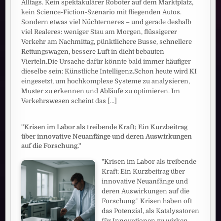
Alltags. Kein spektakulärer Roboter auf dem Marktplatz,
kein Science-Fiction-Szenario mit fliegenden Autos.
Sondern etwas viel Nüchterneres – und gerade deshalb
viel Realeres: weniger Stau am Morgen, flüssigerer
Verkehr am Nachmittag, pünktlichere Busse, schnellere
Rettungswagen, bessere Luft in dicht bebauten
Vierteln.Die Ursache dafür könnte bald immer häufiger
dieselbe sein: Künstliche Intelligenz.Schon heute wird KI
eingesetzt, um hochkomplexe Systeme zu analysieren,
Muster zu erkennen und Abläufe zu optimieren. Im
Verkehrswesen scheint das
[...]
"Krisen im Labor als treibende Kraft: Ein Kurzbeitrag
über innovative Neuanfänge und deren Auswirkungen
auf die Forschung."
"Krisen im Labor als treibende
Kraft: Ein Kurzbeitrag über
innovative Neuanfänge und
deren Auswirkungen auf die
Forschung." Krisen haben oft
das Potenzial, als Katalysatoren
für Innovationen zu wirken,