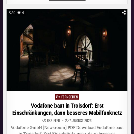
IN
WETZLAR:
ERST
0
4
EINSCHRÄNKUNGEN,
DANN
BESSERES
MOBILFUNKNETZ
FERNSEHEN
Posted
in
Vodafone baut in Troisdorf: Erst
Einschränkungen, dann besseres Mobilfunknetz
RSS-FEED
7. AUGUST 2026
Vodafone GmbH [Newsroom] PDF Download Vodafone baut
in Troisdorf: Erst Einschränkungen, dann besseres