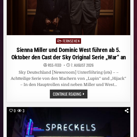
FERNSEHEN
Posted
in
Sienna Miller und Dominic West führen ab 5.
Oktober den Cast der Sky Original Serie „War“ an
RSS-FEED
7. AUGUST 2026
Sky Deutschland [Newsroom] Unterföhring (ots) – –
Achtteilige Serie von den Machern von „Lupin“ und „Hijack“
– In den Hauptrollen sind neben Miller und West…
SIENNA
CONTINUE READING
MILLER
UND
DOMINIC
WEST
0
3
FÜHREN
AB
5.
OKTOBER
DEN
CAST