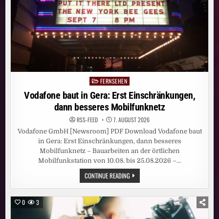
DER
SKY
ORIGINAL
SERIE
„WAR“
AN
FERNSEHEN
Posted
in
Vodafone baut in Gera: Erst Einschränkungen,
dann besseres Mobilfunknetz
RSS-FEED
7. AUGUST 2026
Vodafone GmbH [Newsroom] PDF Download Vodafone baut
in Gera: Erst Einschränkungen, dann besseres
Mobilfunknetz – Bauarbeiten an der örtlichen
Mobilfunkstation von 10.08. bis 25.08.2026 –…
VODAFONE
CONTINUE READING
BAUT
IN
GERA:
ERST
0
3
EINSCHRÄNKUNGEN,
DANN