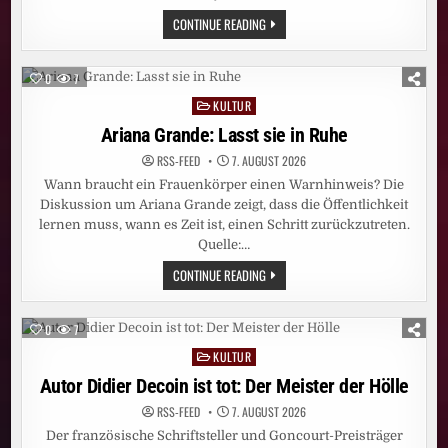
EUROPAS
CONTINUE READING
FLÜSSE
AUF
DEM
TROCKENEN:
0
7
DAS
SIND
KULTUR
Posted
DIE
FOLGEN
in
Ariana Grande: Lasst sie in Ruhe
RSS-FEED
7. AUGUST 2026
Wann braucht ein Frauenkörper einen Warnhinweis? Die
Diskussion um Ariana Grande zeigt, dass die Öffentlichkeit
lernen muss, wann es Zeit ist, einen Schritt zurückzutreten.
Quelle:…
ARIANA
CONTINUE READING
GRANDE:
LASST
SIE
IN
0
7
RUHE
KULTUR
Posted
in
Autor Didier Decoin ist tot: Der Meister der Hölle
RSS-FEED
7. AUGUST 2026
Der französische Schriftsteller und Goncourt-Preisträger