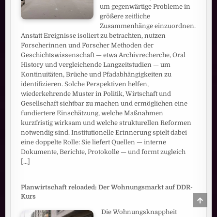
um gegenwärtige Probleme in
größere zeitliche
Zusammenhänge einzuordnen.
Anstatt Ereignisse isoliert zu betrachten, nutzen
Forscherinnen und Forscher Methoden der
Geschichtswissenschaft — etwa Archivrecherche, Oral
History und vergleichende Langzeitstudien — um
Kontinuitäten, Brüche und Pfadabhängigkeiten zu
identifizieren. Solche Perspektiven helfen,
wiederkehrende Muster in Politik, Wirtschaft und
Gesellschaft sichtbar zu machen und ermöglichen eine
fundiertere Einschätzung, welche Maßnahmen
kurzfristig wirksam und welche strukturellen Reformen
notwendig sind. Institutionelle Erinnerung spielt dabei
eine doppelte Rolle: Sie liefert Quellen — interne
Dokumente, Berichte, Protokolle — und formt zugleich
[...]
Planwirtschaft reloaded: Der Wohnungsmarkt auf DDR-
Kurs
SCRO
TO
TOP
Die Wohnungsknappheit