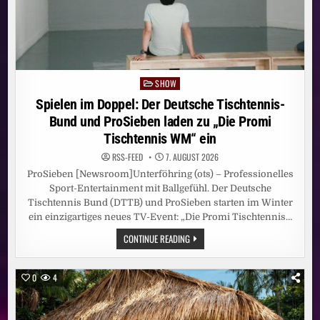
SHOW
Posted
in
Spielen im Doppel: Der Deutsche Tischtennis-
Bund und ProSieben laden zu „Die Promi
Tischtennis WM“ ein
RSS-FEED
7. AUGUST 2026
ProSieben [Newsroom]Unterföhring (ots) – Professionelles
Sport-Entertainment mit Ballgefühl. Der Deutsche
Tischtennis Bund (DTTB) und ProSieben starten im Winter
ein einzigartiges neues TV-Event: „Die Promi Tischtennis…
SPIELEN
CONTINUE READING
IM
DOPPEL:
DER
DEUTSCHE
0
4
TISCHTENNIS-
BUND
UND
PROSIEBEN