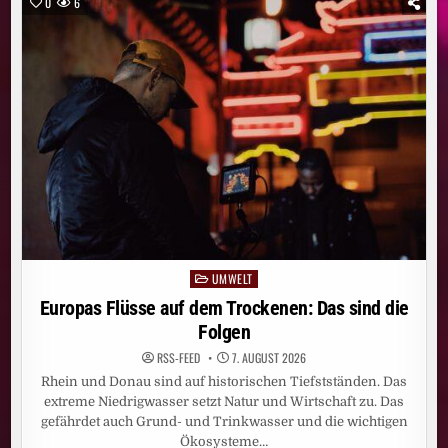
0
6
GUYS“
STARTET
AM
DONNERSTAG,
30.
JULI,
AUF
JOYN
UMWELT
Posted
in
Europas Flüsse auf dem Trockenen: Das sind die
Folgen
RSS-FEED
7. AUGUST 2026
Rhein und Donau sind auf historischen Tiefstständen. Das
extreme Niedrigwasser setzt Natur und Wirtschaft zu. Das
gefährdet auch Grund- und Trinkwasser und die wichtigen
Ökosysteme…