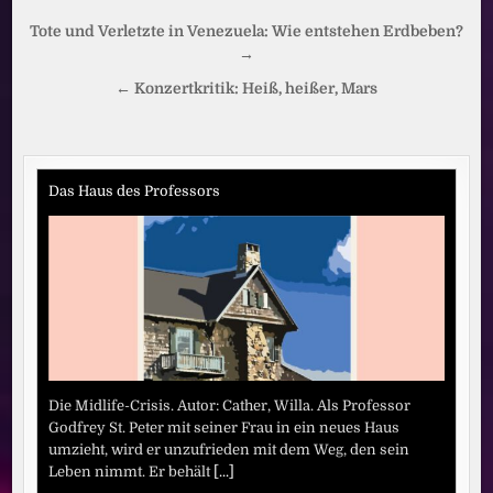
Beitragsnavigation
Tote und Verletzte in Venezuela: Wie entstehen Erdbeben?
→
← Konzertkritik: Heiß, heißer, Mars
Das Haus des Professors
Die Midlife-Crisis. Autor: Cather, Willa. Als Professor
Godfrey St. Peter mit seiner Frau in ein neues Haus
umzieht, wird er unzufrieden mit dem Weg, den sein
Leben nimmt. Er behält
[...]