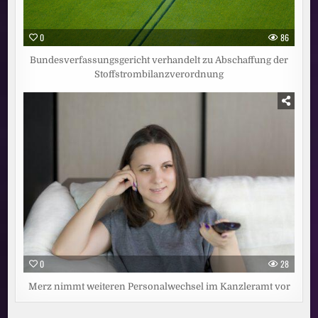
0
86
Bundesverfassungsgericht verhandelt zu Abschaffung der
Stoffstrombilanzverordnung
0
28
Merz nimmt weiteren Personalwechsel im Kanzleramt vor