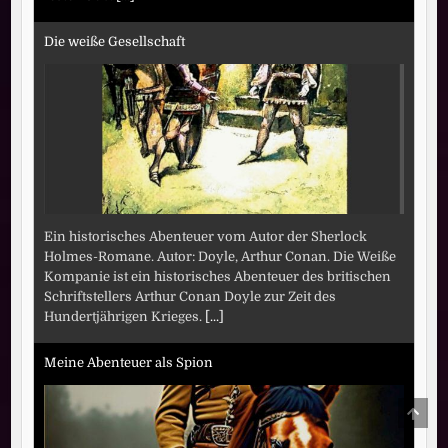
Die weiße Gesellschaft
Ein historisches Abenteuer vom Autor der Sherlock
Holmes-Romane. Autor: Doyle, Arthur Conan. Die Weiße
Kompanie ist ein historisches Abenteuer des britischen
Schriftstellers Arthur Conan Doyle zur Zeit des
Hundertjährigen Krieges.
[...]
Meine Abenteuer als Spion
SCRO
TO
TOP