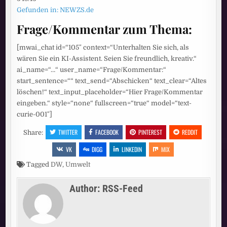
Gefunden in: NEWZS.de
Frage/Kommentar zum Thema:
[mwai_chat id=“105″ context=“Unterhalten Sie sich, als
wären Sie ein KI-Assistent. Seien Sie freundlich, kreativ.“
ai_name=“…“ user_name=“Frage/Kommentar:“
start_sentence=““ text_send=“Abschicken“ text_clear=“Altes
löschen!“ text_input_placeholder=“Hier Frage/Kommentar
eingeben.“ style=“none“ fullscreen=“true“ model=“text-
curie-001″]
TWITTER
FACEBOOK
PINTEREST
REDDIT
Share:
VK
DIGG
LINKEDIN
MIX
Tagged
DW
,
Umwelt
Author:
RSS-Feed