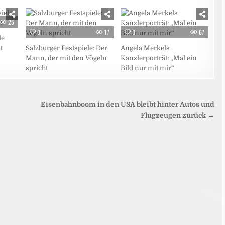
25
0
17
0
67
le
t
Salzburger Festspiele: Der
Angela Merkels
Mann, der mit den Vögeln
Kanzlerporträt: „Mal ein
spricht
Bild nur mit mir“
Eisenbahnboom in den USA bleibt hinter Autos und
Flugzeugen zurück →