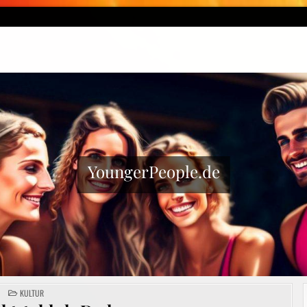
YoungerPeople.de
POSTED
KULTUR
IN