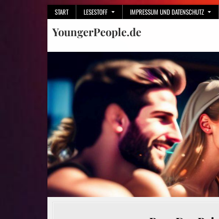
Skip
START
LESESTOFF
IMPRESSUM UND DATENSCHUTZ
to
YoungerPeople.de
content