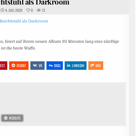
chtstuhl als Darkroom
4. JULI 2026
0
72
, feiert auf ihrem neuen Album 30 Minuten lang eine zünftige
ist die beste Waffe.
REST
REDDIT
VK
DIGG
LINKEDIN
MIX
WEBSITE