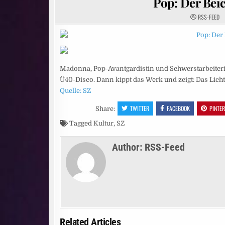
Pop: Der Bei
RSS-FEED
Madonna, Pop-Avantgardistin und Schwerstarbeiterin
Ü40-Disco. Dann kippt das Werk und zeigt: Das Licht 
Quelle: SZ
TWITTER
FACEBOOK
PINTE
Share:
Tagged
Kultur
,
SZ
Author:
RSS-Feed
Related Articles