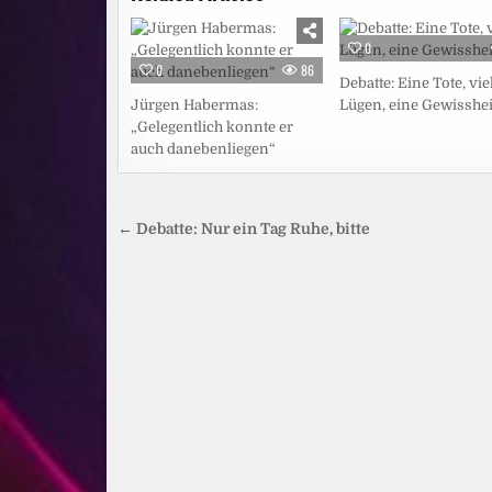
0
0
86
Debatte: Eine Tote, vie
Jürgen Habermas:
Lügen, eine Gewisshei
„Gelegentlich konnte er
auch danebenliegen“
Beitragsnavigation
← Debatte: Nur ein Tag Ruhe, bitte