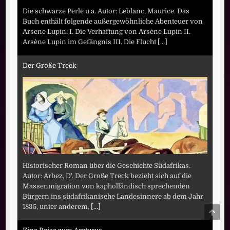
Die schwarze Perle u.a. Autor: Leblanc, Maurice. Das
Buch enthält folgende außergewöhnliche Abenteuer von
Arsene Lupin: I. Die Verhaftung von Arsène Lupin II.
Arsène Lupin im Gefängnis III. Die Flucht
[...]
Der Große Treck
Historischer Roman über die Geschichte Südafrikas.
Autor: Arbez, D'. Der Große Treck bezieht sich auf die
Massenmigration von kapholländisch sprechenden
Bürgern ins südafrikanische Landesinnere ab dem Jahr
1835, unter anderem,
[...]
SCRO
TO
TOP