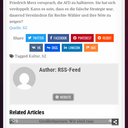
Friedrich Merz versprach, die AfD zu halbieren. Sie hat sich
verdoppelt. Kann es sein, dass es die falsche Strategie war,
dauernd Verständnis für Rechts-Wähler und ihre Nöte zu
zeigen?
Quelle: SZ
TWITTER
FACEBOOK
PINTEREST
REDDIT
Share:
VK
DIGG
LINKEDIN
MIX
Tagged
Kultur
,
SZ
Author:
RSS-Feed
WEBSITE
Related Articles
0
77