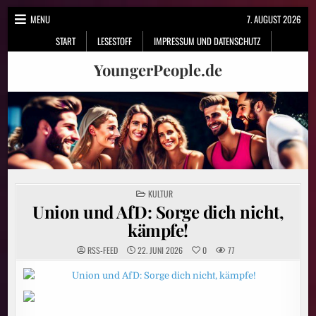
Skip
MENU
7. AUGUST 2026
to
START
LESESTOFF
IMPRESSUM UND DATENSCHUTZ
content
YoungerPeople.de
POSTED
KULTUR
IN
Union und AfD: Sorge dich nicht,
kämpfe!
RSS-FEED
22. JUNI 2026
0
77