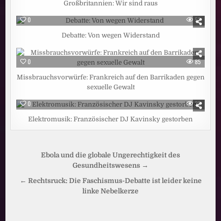
Großbritannien: Wir sind raus
0
52
Debatte: Von wegen Widerstand
0
85
Missbrauchsvorwürfe: Frankreich auf den Barrikaden gegen
sexuelle Gewalt
0
25
Elektromusik: Französischer DJ Kavinsky gestorben
Beitragsnavigation
Ebola und die globale Ungerechtigkeit des
Gesundheitswesens →
← Rechtsruck: Die Faschismus-Debatte ist leider keine
linke Nebelkerze