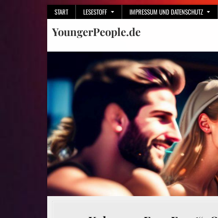
Skip
START
LESESTOFF
IMPRESSUM UND DATENSCHUTZ
to
YoungerPeople.de
content