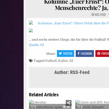
Kolumne „Euer Ernst“: O
Menschenrechte? Ja, 
RSS-FEED
… und sechs weitere Dinge, die Sie über die Fußball
Quelle: SZ
TWITTER
FACEBOOK
PINTE
Share:
Tagged
Fußball
,
Kultur
,
SZ
Author:
RSS-Feed
Related Articles
0
49
0