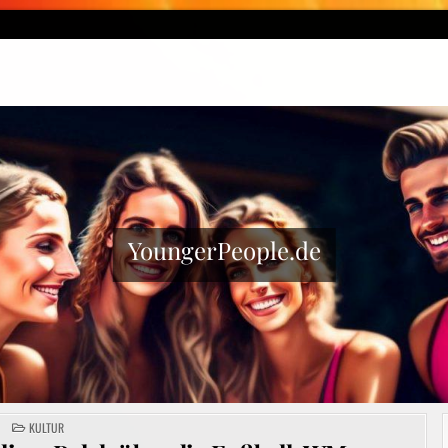
YoungerPeople.de
POSTED
KULTUR
IN