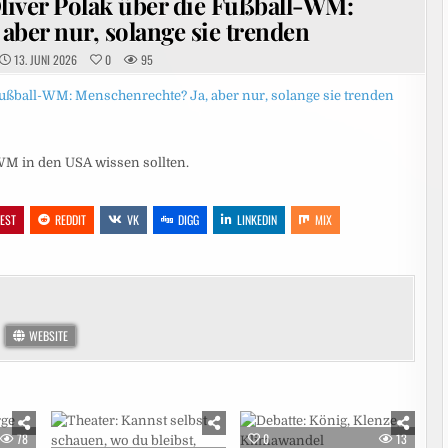
liver Polak über die Fußball-WM:
aber nur, solange sie trenden
13. JUNI 2026
0
95
-WM in den USA wissen sollten.
REST
REDDIT
VK
DIGG
LINKEDIN
MIX
WEBSITE
78
0
13