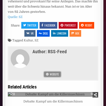
vehement und provokant für seine Anliegen. Das machte ihn
weit über die Schweiz hinaus bekannt. Nun ist er im Alter
von 92 Jahren gestorben.
Quelle: SZ
TWITTER
FACEBOOK
PINTEREST
REDDIT
Share:
VK
DIGG
LINKEDIN
MIX
Tagged
Kultur
,
SZ
Author:
RSS-Feed
WEBSITE
Related Articles
0
5
Debatte: Kampf um die Killermaschinen