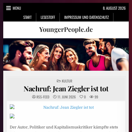
Skip
MENU
8. AUGUST 2026
to
START
LESESTOFF
IMPRESSUM UND DATENSCHUTZ
content
YoungerPeople.de
POSTED
KULTUR
IN
Nachruf: Jean Ziegler ist tot
RSS-FEED
11. JUNI 2026
0
99
Der Autor, Politiker und Kapitalismuskritiker kämpfte stets