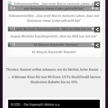
0
98
Dokumentarfilm: „Das erste Mal in meinem Leben, dass mir
Sexismus etwas Gutes gebracht hat“
0
67
Angela Merkels Kanzlerporträt: „Mal ein Bild nur mit mir“
0
27
KI-Ring in Bayreuth: Warum?
Beitragsnavigation
Theater: Kannst selbst schauen, wo du bleibst, liebe Kunst →
← 6 Monate Kino für nur 99 Euro: UCI’s StudiDealZ bieten
Studenten Rabatte bis zu 50%
SUZIE – Die Supergöl-Aktion u.a.