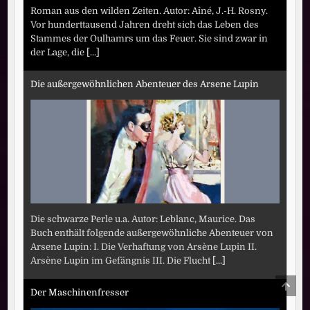
Roman aus den wilden Zeiten. Autor: Aîné, J.-H. Rosny.
Vor hunderttausend Jahren dreht sich das Leben des
Stammes der Oulhamrs um das Feuer. Sie sind zwar in
der Lage, die
[...]
Die außergewöhnlichen Abenteuer des Arsene Lupin
Die schwarze Perle u.a. Autor: Leblanc, Maurice. Das
Buch enthält folgende außergewöhnliche Abenteuer von
Arsene Lupin: I. Die Verhaftung von Arsène Lupin II.
Arsène Lupin im Gefängnis III. Die Flucht
[...]
SCRO
TO
Der Maschinenfresser
TOP