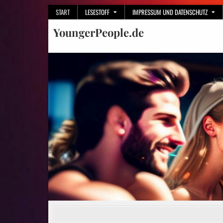
Skip
START
LESESTOFF
IMPRESSUM UND DATENSCHUTZ
to
YoungerPeople.de
content