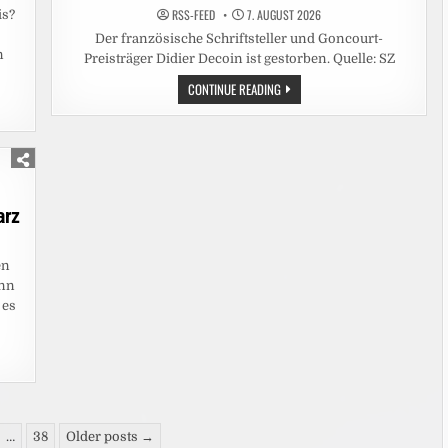
RSS-FEED
7. AUGUST 2026
is?
Der französische Schriftsteller und Goncourt-
n
Preisträger Didier Decoin ist gestorben. Quelle: SZ
AUTOR
CONTINUE READING
DIDIER
DECOIN
IST
TOT:
DER
MEISTER
DER
HÖLLE
arz
en
enn
 es
…
38
Older posts →