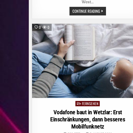
West…
SIENNA
CONTINUE READING
MILLER
UND
DOMINIC
WEST
0
0
FÜHREN
AB
5.
OKTOBER
DEN
CAST
DER
SKY
ORIGINAL
SERIE
„WAR“
AN
FERNSEHEN
Posted
in
Vodafone baut in Wetzlar: Erst
Einschränkungen, dann besseres
Mobilfunknetz