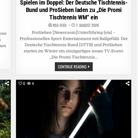
Spielen im Doppel: Der Deutsche Tischtennis-
Bund und ProSieben laden zu „Die Promi
Tischtennis WM“ ein
RSS-FEED
7. AUGUST 2026
ProSieben [Newsroom]Unterföhring (ots) –
one
Professionelles Sport-Entertainment mit Ballgefühl. Der
n
Deutsche Tischtennis Bund (DTTB) und ProSieben
chen
starten im Winter ein einzigartiges neues TV-Event:
„Die Promi Tischtennis…
SPIELEN
CONTINUE READING
IM
DOPPEL:
DER
DEUTSCHE
0
4
TISCHTENNIS-
BUND
UND
PROSIEBEN
LADEN
ZU
„DIE
PROMI
TISCHTENNIS
WM“
EIN