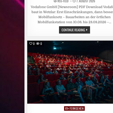
RSS-FEED
7. AUGUST 2026
Vodafone GmbH [Newsroom] PDF Download Vodaf
baut in Wetzlar: Erst Einschränkungen, dann besse
Mobilfunknetz – Bauarbeiten an der örtlichen
Mobilfunkstation von 10.08. bis 28.08.2026 –…
VODAFONE
CONTINUE READING
BAUT
IN
WETZLAR:
ERST
0
0
EINSCHRÄNKUNGEN,
DANN
BESSERES
MOBILFUNKNETZ
FERNSEHEN
Posted