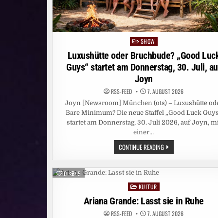
SHOW
Posted
in
Luxushütte oder Bruchbude? „Good Luc
Guys“ startet am Donnerstag, 30. Juli, au
Joyn
RSS-FEED
7. AUGUST 2026
Joyn [Newsroom] München (ots) – Luxushütte od
Bare Minimum? Die neue Staffel „Good Luck Guy
startet am Donnerstag, 30. Juli 2026, auf Joyn, mi
einer…
LUXUSHÜTTE
CONTINUE READING
ODER
BRUCHBUDE?
„GOOD
LUCK
0
5
GUYS“
STARTET
KULTUR
Posted
AM
DONNERSTAG,
in
Ariana Grande: Lasst sie in Ruhe
30.
JULI,
RSS-FEED
7. AUGUST 2026
AUF