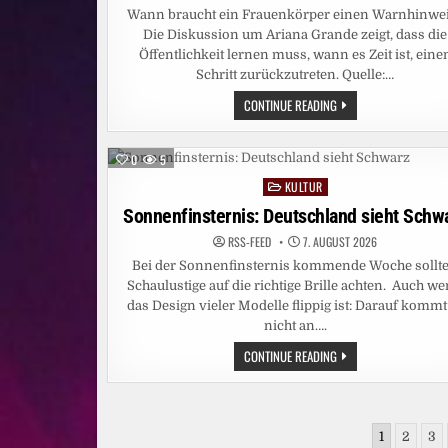
JOYN
Wann braucht ein Frauenkörper einen Warnhinwe
Die Diskussion um Ariana Grande zeigt, dass die
Öffentlichkeit lernen muss, wann es Zeit ist, eine
Schritt zurückzutreten. Quelle:…
ARIANA
CONTINUE READING
GRANDE:
LASST
SIE
IN
0
5
RUHE
KULTUR
Posted
in
Sonnenfinsternis: Deutschland sieht Schw
RSS-FEED
7. AUGUST 2026
Bei der Sonnenfinsternis kommende Woche sollt
Schaulustige auf die richtige Brille achten. Auch w
das Design vieler Modelle flippig ist: Darauf kommt
nicht an….
SONNENFINSTERNIS:
CONTINUE READING
DEUTSCHLAND
SIEHT
SCHWARZ
Seitennummerierung
1
2
3