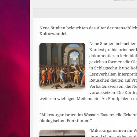
der
Beiträge
Neue Studien beleuchten das Alter der menschlic
Kulturwandel.
Neue Studien beleuchten
Kontext prähistorischer
dokumentieren kein bloß
gezielt zu formen: die O
in Schlagtechnik und Roh
Lernverhalten interpreti
Retuschen deuten auf Pr
Verhaltensweisen, die Ne
voraussetzen. Die Kontr
weiteren wichtigen Meilenstein. An Fundplätzen 
"Mikroorganismen im Wasser: Essenzielle Erkennt
ökologischen Funktionen."
"Mikroorganismen im Was
ihren Lebenszyklen und