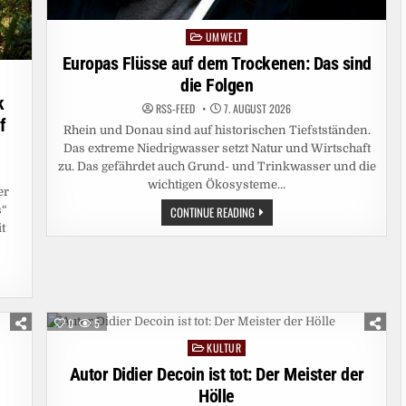
UMWELT
Posted
in
Europas Flüsse auf dem Trockenen: Das sind
die Folgen
k
RSS-FEED
7. AUGUST 2026
f
Rhein und Donau sind auf historischen Tiefstständen.
Das extreme Niedrigwasser setzt Natur und Wirtschaft
zu. Das gefährdet auch Grund- und Trinkwasser und die
wichtigen Ökosysteme…
er
EUROPAS
CONTINUE READING
s“
FLÜSSE
t
AUF
DEM
TROCKENEN:
DAS
SIND
DIE
FOLGEN
0
5
KULTUR
Posted
in
Autor Didier Decoin ist tot: Der Meister der
Hölle