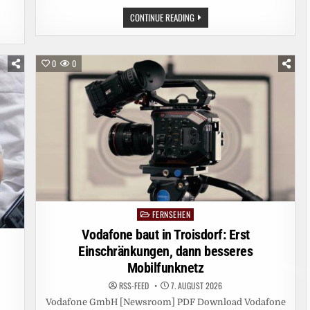
VODAFONE
CONTINUE READING
BAUT
IN
GERA:
ERST
EINSCHRÄNKUNGEN,
0
0
DANN
BESSERES
MOBILFUNKNETZ
FERNSEHEN
Posted
in
Vodafone baut in Troisdorf: Erst
Einschränkungen, dann besseres
Mobilfunknetz
RSS-FEED
7. AUGUST 2026
Vodafone GmbH [Newsroom] PDF Download Vodafone