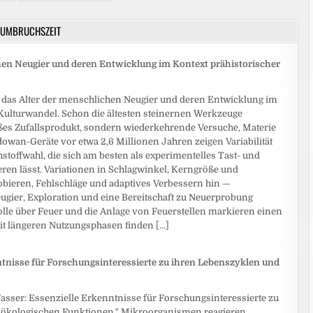
UMBRUCHSZEIT
hen Neugier und deren Entwicklung im Kontext prähistorischer
 das Alter der menschlichen Neugier und deren Entwicklung im
 Kulturwandel. Schon die ältesten steinernen Werkzeuge
es Zufallsprodukt, sondern wiederkehrende Versuche, Materie
ldowan-Geräte vor etwa 2,6 Millionen Jahren zeigen Variabilität
stoffwahl, die sich am besten als experimentelles Tast- und
eren lässt. Variationen in Schlagwinkel, Kerngröße und
obieren, Fehlschläge und adaptives Verbessern hin —
ugier, Exploration und eine Bereitschaft zu Neuerprobung
olle über Feuer und die Anlage von Feuerstellen markieren einen
mit längeren Nutzungsphasen finden
[...]
nisse für Forschungsinteressierte zu ihren Lebenszyklen und
ser: Essenzielle Erkenntnisse für Forschungsinteressierte zu
 ökologischen Funktionen." Mikroorganismen reagieren