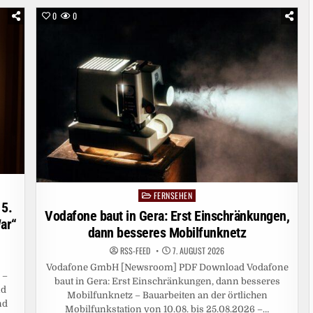
0
0
FERNSEHEN
Posted
 5.
in
Vodafone baut in Gera: Erst Einschränkungen,
ar“
dann besseres Mobilfunknetz
RSS-FEED
7. AUGUST 2026
Vodafone GmbH [Newsroom] PDF Download Vodafone
 –
baut in Gera: Erst Einschränkungen, dann besseres
nd
Mobilfunknetz – Bauarbeiten an der örtlichen
nd
Mobilfunkstation von 10.08. bis 25.08.2026 –…