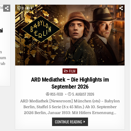
0
4
ai
en
rium
rab
FILM
Posted
in
ARD Mediathek – Die Highlights im
September 2026
RSS-FEED
5. AUGUST 2026
ARD Mediathek [Newsroom] München (ots) – Babylon
Berlin, Staffel 5 Serie (8 x 45 Min.) Ab 10. September
2026 Berlin, Januar 1933: Mit Hitlers Ernennung…
ARD
CONTINUE READING
MEDIATHEK
–