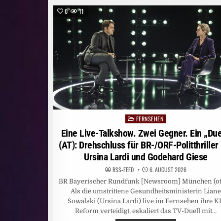
0
11
FERNSEHEN
Posted
in
Eine Live-Talkshow. Zwei Gegner. Ein „Due
(AT): Drehschluss für BR-/ORF-Politthriller
Ursina Lardi und Godehard Giese
RSS-FEED
6. AUGUST 2026
BR Bayerischer Rundfunk [Newsroom] München (ot
Als die umstrittene Gesundheitsministerin Liane
Sowalski (Ursina Lardi) live im Fernsehen ihre KI
Reform verteidigt, eskaliert das TV-Duell mit…