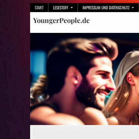
Skip
START
LESESTOFF
IMPRESSUM UND DATENSCHUTZ
to
YoungerPeople.de
content