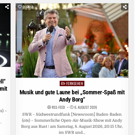
0
8
ll“
FERNSEHEN
Posted
 mit
in
Musik und gute Laune bei „Sommer-Spaß mit
Andy Borg“
RSS-FEED
6. AUGUST 2026
s) –
SWR – Südwestrundfunk [Newsroom] Baden-Baden
(ots) – Sommerliche Open-Air-Musik-Show mit Andy
-
Borg aus Rust / am Samstag, 8. August 2026, 20:15 Uhr,
im SWR und…