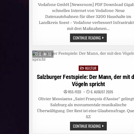
Vodafone GmbH [Newsroom] PDF Download Gigab
schnelles Internet von Vodafone: Neue
Datenautobahnen für über 3200 Haushalte im
Landkreis Soest – Vodafone verbessert Infrastrukt
mit drei Maßnahmen…
GIGABIT-
CONTINUE READING
SCHNELLES
INTERNET
VON
VODAFONE:
0
10
NEUE
DATENAUTOBAHNEN
FÜR
KULTUR
ÜBER
Posted
3200
in
Salzburger Festspiele: Der Mann, der mit 
HAUSHALTE
IM
Vögeln spricht
LANDKREIS
SOEST
RSS-FEED
6. AUGUST 2026
Olivier Messiaens „Saint François d’Assise“ gelingt
Salzburg als monumentale musikalische
Überwältigung. Der Rest ist eine Glaubensfrage. Que
SZ
SALZBURGER
CONTINUE READING
FESTSPIELE:
DER