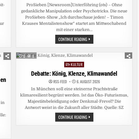
it-
ProSieben [Newsroom]Unterföhring (ots) – Ohne
gedankliche Manipulation oder Psychotricks. Die neue
ProSieben-Show „Ich durchschaue jeden! – Timon
ur
Krauses Mentalistenshow“ startet am Mittwochabend
mit einer starken…
ERFOLGREICHER
CONTINUE READING
SHOWAUFTAKT:
„ICH
DURCHSCHAUE
JEDEN!“
0
8
MIT
TIMON
KULTUR
Posted
KRAUSE
ÜBERZEUGT
in
Debatte: König, Klenze, Klimawandel
AUF
den
PROSIEBEN
RSS-FEED
6. AUGUST 2026
In München soll eine steinerne Prachtstraße
klimaresilient begrünt werden. Ist das Öko-Futurismus,
Majestätsbeleidigung oder Denkmal-Frevel? Die
 in
Antwort weist in die Zukunft aller Städte. Quelle: SZ
lle:
DEBATTE:
CONTINUE READING
KÖNIG,
KLENZE,
KLIMAWANDEL