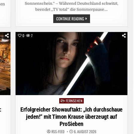
Sonnenschein.“ – Während Deutschland schwitzt,
men
beendet „TV total“ die Sommerpause….
SOMMER.
CONTINUE READING
SONNE.
PUFPAFF.
„TV
TOTAL“
0
7
KOMMT
AM
DIENSTAG
MIT
EINER
SOMMER-
EDITION
ZURÜCK
AUF
PROSIEBEN
FERNSEHEN
Posted
in
:
Erfolgreicher Showauftakt: „Ich durchschaue
jeden!“ mit Timon Krause überzeugt auf
ProSieben
RSS-FEED
6. AUGUST 2026