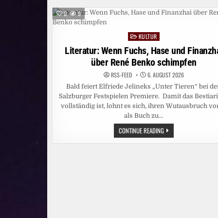
MANN,
DER
0
9
MIT
DEN
VÖGELN
KULTUR
SPRICHT
Posted
in
Literatur: Wenn Fuchs, Hase und Finanzh
über René Benko schimpfen
RSS-FEED
6. AUGUST 2026
Bald feiert Elfriede Jelineks „Unter Tieren“ bei d
Salzburger Festspielen Premiere. Damit das Bestia
vollständig ist, lohnt es sich, ihren Wutausbruch vo
als Buch zu…
LITERATUR:
CONTINUE READING
WENN
FUCHS,
HASE
UND
FINANZHAI
ÜBER
RENÉ
BENKO
SCHIMPFEN