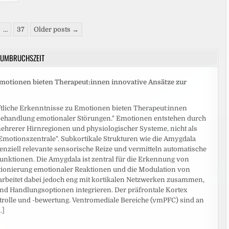
…
37
Older posts →
UMBRUCHSZEIT
motionen bieten Therapeut:innen innovative Ansätze zur
liche Erkenntnisse zu Emotionen bieten Therapeut:innen
Behandlung emotionaler Störungen." Emotionen entstehen durch
rerer Hirnregionen und physiologischer Systeme, nicht als
Emotionszentrale". Subkortikale Strukturen wie die Amygdala
tenziell relevante sensorische Reize und vermitteln automatische
nktionen. Die Amygdala ist zentral für die Erkennung von
ionierung emotionaler Reaktionen und die Modulation von
rbeitet dabei jedoch eng mit kortikalen Netzwerken zusammen,
und Handlungsoptionen integrieren. Der präfrontale Kortex
olle und -bewertung. Ventromediale Bereiche (vmPFC) sind an
..]