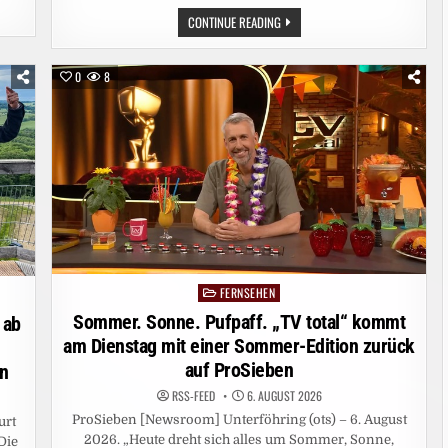
MUSIK
CONTINUE READING
UND
GUTE
LAUNE
BEI
0
8
„SOMMER-
SPASS M
IT A
NDY B
ORG“
FERNSEHEN
Posted
in
Sommer. Sonne. Pufpaff. „TV total“ kommt
 ab
am Dienstag mit einer Sommer-Edition zurück
auf ProSieben
rn
RSS-FEED
6. AUGUST 2026
ProSieben [Newsroom] Unterföhring (ots) – 6. August
urt
2026. „Heute dreht sich alles um Sommer, Sonne,
Die