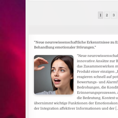
/
AB
8.
OKTOBER
Seitennummerierung
2026
1
2
3
IM
der
KINO
Beiträge
"Neue neurowissenschaftliche Erkenntnisse zu E
Behandlung emotionaler Störungen."
"Neue neurowissenschaft
innovative Ansätze zur 
das Zusammenwirken meh
Produkt einer einzigen „
reagieren schnell auf po
Bewertungs- und Alarmfu
Bedrohungen, die Kondit
Erinnerungsprozessen, a
die Bedeutung, Kontext 
übernimmt wichtige Funktionen der Emotionskontr
der Integration affektiver Informationen und der
[.