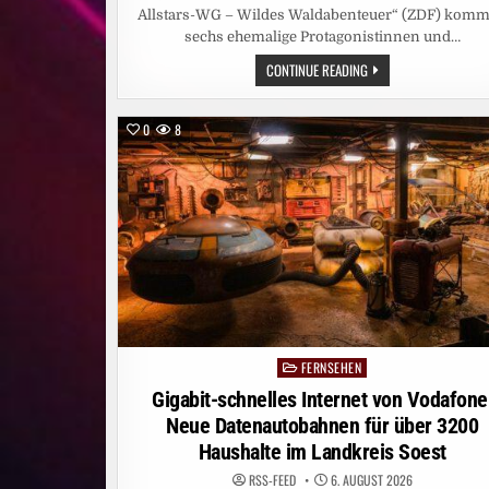
Allstars-WG – Wildes Waldabenteuer“ (ZDF) kom
sechs ehemalige Protagonistinnen und…
„DIE
CONTINUE READING
ALLSTARS-
WG
–
WILDES
0
8
WALDABENTEUER“
AB
SOFORT
BEI
KIKA
/
DOKU-
PREMIERE
ZEIGT
OUTDOOR-
ACTION
UND
WG-
ALLTAG
OHNE
ELTERN
FERNSEHEN
Posted
in
Gigabit-schnelles Internet von Vodafone
Neue Datenautobahnen für über 3200
Haushalte im Landkreis Soest
RSS-FEED
6. AUGUST 2026