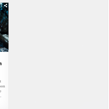
DIE
HIGHLIGHTS
IM
SEPTEMBER
2026
m
t
son
e
…