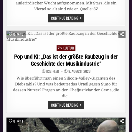
außerirdischer Wucht aufgenommen. Mit Stars, die ein
Viertel so alt sind wie er. Quelle: SZ
JAZZ:
CONTINUE READING
102
JAHRE
UND
KEIN
0
3
BISSCHEN
LEISE
KULTUR
Posted
in
Pop und KI: „Das ist der größte Raubzug in der
Geschichte der Musikindustrie“
RSS-FEED
8. AUGUST 2026
Wie überführt man einen Silicon-Valley-Giganten des
Diebstahls? Und was bedeutet das Urteil gegen Suno für
dessen Nutzer? Fragen an den Chefjustiziar der Gema, die
die…
POP
CONTINUE READING
UND
KI:
„DAS
IST
0
1
DER
GRÖSSTE R
AUBZUG I