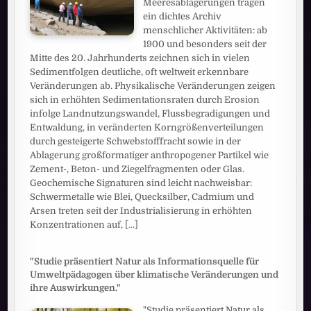
Meeresablagerungen tragen
ein dichtes Archiv
menschlicher Aktivitäten: ab
1900 und besonders seit der
Mitte des 20. Jahrhunderts zeichnen sich in vielen
Sedimentfolgen deutliche, oft weltweit erkennbare
Veränderungen ab. Physikalische Veränderungen zeigen
sich in erhöhten Sedimentationsraten durch Erosion
infolge Landnutzungswandel, Flussbegradigungen und
Entwaldung, in veränderten Korngrößenverteilungen
durch gesteigerte Schwebstofffracht sowie in der
Ablagerung großformatiger anthropogener Partikel wie
Zement-, Beton- und Ziegelfragmenten oder Glas.
Geochemische Signaturen sind leicht nachweisbar:
Schwermetalle wie Blei, Quecksilber, Cadmium und
Arsen treten seit der Industrialisierung in erhöhten
Konzentrationen auf,
[...]
"Studie präsentiert Natur als Informationsquelle für
Umweltpädagogen über klimatische Veränderungen und
ihre Auswirkungen."
"Studie präsentiert Natur als