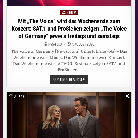
SHOW
Posted
in
Mit „The Voice“ wird das Wochenende zum
Konzert: SAT.1 und ProSieben zeigen „The Voice
of Germany“ jeweils freitags und samstags
RSS-FEED
7. AUGUST 2026
The Voice of Germany [Newsroom] Unterföhring (ots) – Das
Wochenende wird Musik. Das Wochenende wird Konzert.
Das Wochenende wird #TVOG. Erstmals zeigen SAT.1 und
ProSieben…
MIT
CONTINUE READING
„THE
VOICE“
WIRD
DAS
0
7
WOCHENENDE
ZUM
KONZERT:
SAT.1
UND
PROSIEBEN
ZEIGEN
„THE
VOICE
OF