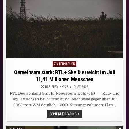
SEINER
GESCHICHTE
FERNSEHEN
Posted
in
Gemeinsam stark: RTL+ Sky D erreicht im Juli
11,41 Millionen Menschen
RSS-FEED
8. AUGUST 2026
RTL Deutschland GmbH [Newsroom]Köln (ots) – – RTL+ und
Sky D wachsen bei Nutzung und Reichweite gegenüber Juli
2025 trotz WM deutlich – VOD-Nutzungsvolumen: Platz…
GEMEINSAM
CONTINUE READING
STARK:
RTL+
SKY
D