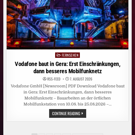
SKY
ORIGINAL
SERIE
„WAR“
AN
FERNSEHEN
Posted
in
Vodafone baut in Gera: Erst Einschränkungen,
dann besseres Mobilfunknetz
RSS-FEED
7. AUGUST 2026
Vodafone GmbH [Newsroom] PDF Download Vodafone baut
in Gera: Erst Einschränkungen, dann besseres
Mobilfunknetz – Bauarbeiten an der örtlichen
Mobilfunkstation von 10.08. bis 25.08.2026 –…
VODAFONE
CONTINUE READING
BAUT
IN
GERA:
ERST
EINSCHRÄNKUNGEN,