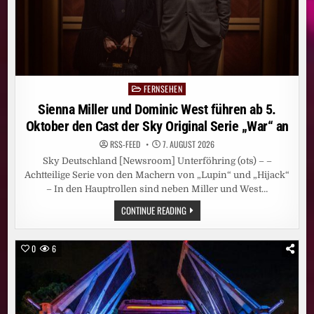
GERMANY“
JEWEILS
FREITAGS
UND
SAMSTAGS
FERNSEHEN
Posted
in
Sienna Miller und Dominic West führen ab 5.
Oktober den Cast der Sky Original Serie „War“ an
RSS-FEED
7. AUGUST 2026
Sky Deutschland [Newsroom] Unterföhring (ots) – –
Achtteilige Serie von den Machern von „Lupin“ und „Hijack“
– In den Hauptrollen sind neben Miller und West…
SIENNA
CONTINUE READING
MILLER
UND
DOMINIC
WEST
0
6
FÜHREN
AB
5.
OKTOBER
DEN
CAST
DER