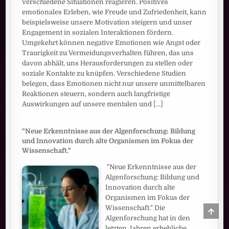
verschiedene Situationen reagieren. Positives
emotionales Erleben, wie Freude und Zufriedenheit, kann
beispielsweise unsere Motivation steigern und unser
Engagement in sozialen Interaktionen fördern.
Umgekehrt können negative Emotionen wie Angst oder
Traurigkeit zu Vermeidungsverhalten führen, das uns
davon abhält, uns Herausforderungen zu stellen oder
soziale Kontakte zu knüpfen. Verschiedene Studien
belegen, dass Emotionen nicht nur unsere unmittelbaren
Reaktionen steuern, sondern auch langfristige
Auswirkungen auf unsere mentalen und
[...]
"Neue Erkenntnisse aus der Algenforschung: Bildung
und Innovation durch alte Organismen im Fokus der
Wissenschaft."
"Neue Erkenntnisse aus der
Algenforschung: Bildung und
Innovation durch alte
Organismen im Fokus der
Wissenschaft." Die
SCRO
TO
Algenforschung hat in den
TOP
letzten Jahren erhebliche