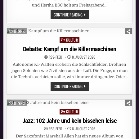
und Hertha BSC holt am Freitagabend…
PRIME-
CONTINUE READING
TIME-
SIEG
FÜR
SAT.1!
0
4
BUNDESLIGA-
AUFTAKT
KULTUR
Posted
BOCHUM
–
in
Debatte: Kampf um die Killermaschinen
HERTHA
ERZIELT
RSS-FEED
8. AUGUST 2026
STARKE
13,4
Autonome KI-Waffen erobern die Schlachtfelder, Drohnen
PROZENT
MARKTANTEIL
jagen Soldaten wie Zivilisten aus der Luft. Die Frage, ob man
die Technik verbieten sollte, wird immer drängender. Oder…
DEBATTE:
CONTINUE READING
KAMPF
UM
DIE
KILLERMASCHINEN
0
3
KULTUR
Posted
in
Jazz: 102 Jahre und kein bisschen leise
RSS-FEED
8. AUGUST 2026
Der Saxofonist Marshall Allen hat ein neues Album von