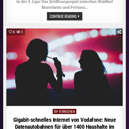
in der 3. Liga! Das Eröffnungsspiel zwischen Waldhof
Mannheim und Fortuna…
3.
CONTINUE READING
LIGA
KOMPLETT
LIVE
BEI
0
1
MAGENTASPORT:
HEISSE D
ISKUSSIONEN B
EI M
ANNHEIMS A
UFTAKTSIEG: S
CHIEDSRICHTERIN M
ICHEL S
ELBSTKRITISCH, K
LOS Z
IEHT H
UT –
E
NDE S
AUER A
UF S
EIN T
EAM: „
BRUTAL S
CHLECHTE 1
. H
FERNSEHEN
Posted
ALBZEIT“
in
Gigabit-schnelles Internet von Vodafone: Neue
Datenautobahnen für über 1400 Haushalte im