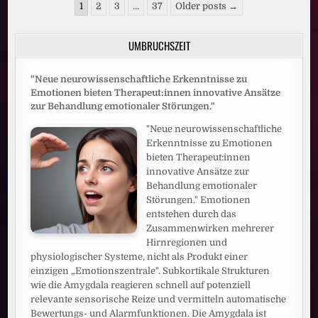
Seitennummerierung
DANN
1
2
3
…
37
Older posts →
BESSERES
der
MOBILFUNKNETZ
Beiträge
UMBRUCHSZEIT
"Neue neurowissenschaftliche Erkenntnisse zu
Emotionen bieten Therapeut:innen innovative Ansätze
zur Behandlung emotionaler Störungen."
"Neue neurowissenschaftliche
Erkenntnisse zu Emotionen
bieten Therapeut:innen
innovative Ansätze zur
Behandlung emotionaler
Störungen." Emotionen
entstehen durch das
Zusammenwirken mehrerer
Hirnregionen und
physiologischer Systeme, nicht als Produkt einer
einzigen „Emotionszentrale". Subkortikale Strukturen
wie die Amygdala reagieren schnell auf potenziell
relevante sensorische Reize und vermitteln automatische
Bewertungs- und Alarmfunktionen. Die Amygdala ist