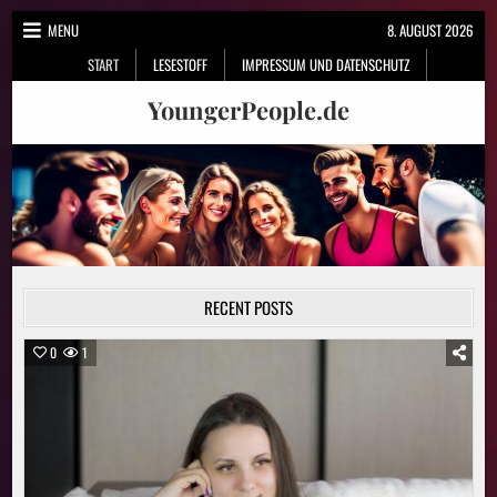
Skip
MENU
8. AUGUST 2026
to
START
LESESTOFF
IMPRESSUM UND DATENSCHUTZ
content
YoungerPeople.de
RECENT POSTS
0
1