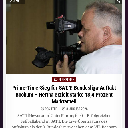
0
1
ERREICHT
IM
JULI
11,41
MILLIONEN
MENSCHEN
FERNSEHEN
Posted
in
Prime-Time-Sieg für SAT.1! Bundesliga-Auftakt
Bochum – Hertha erzielt starke 13,4 Prozent
Marktanteil
RSS-FEED
8. AUGUST 2026
SAT.1 [Newsroom]Unterföhring (ots) – Erfolgreicher
Fußballabend in SAT.1. Die Live-Übertragung des
Auftaktspiels der 2. Bundesliga zwischen dem VfL Bochum