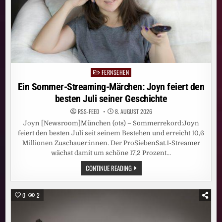
FERNSEHEN
Posted
in
Ein Sommer-Streaming-Märchen: Joyn feiert den
besten Juli seiner Geschichte
RSS-FEED
8. AUGUST 2026
Joyn [Newsroom]München (ots) – Sommerrekord:Joyn
feiert den besten Juli seit seinem Bestehen und erreicht 10,6
Millionen Zuschauer:innen. Der ProSiebenSat.1-Streamer
wächst damit um schöne 17,2 Prozent…
EIN
CONTINUE READING
SOMMER-
STREAMING-
MÄRCHEN:
JOYN
0
2
FEIERT
DEN
BESTEN
JULI