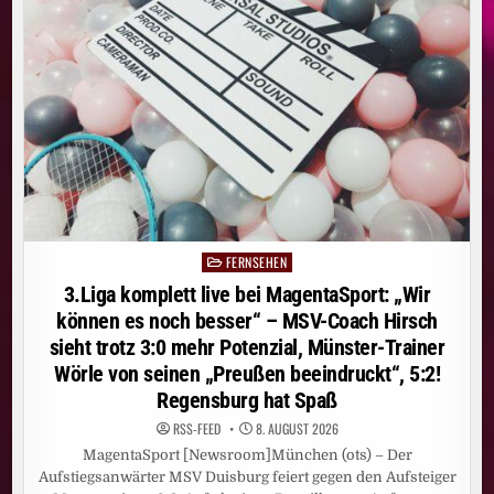
DEM
„HEIDIFEST“
FEIERT
HEIDI
KLUM
AM
17.
SEPTEMBER
IHRE
GROSSE P
REMIERE B
EI R
TL U
ND A
UF R
TL+
FERNSEHEN
Posted
in
3.Liga komplett live bei MagentaSport: „Wir
können es noch besser“ – MSV-Coach Hirsch
sieht trotz 3:0 mehr Potenzial, Münster-Trainer
Wörle von seinen „Preußen beeindruckt“, 5:2!
Regensburg hat Spaß
RSS-FEED
8. AUGUST 2026
MagentaSport [Newsroom]München (ots) – Der
Aufstiegsanwärter MSV Duisburg feiert gegen den Aufsteiger