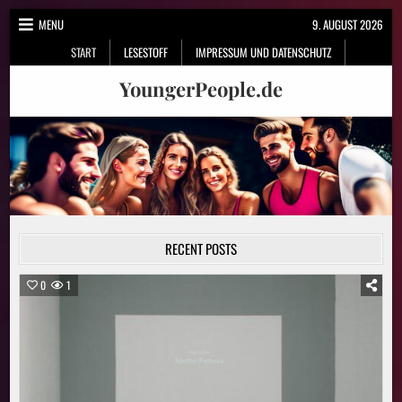
Skip
MENU
9. AUGUST 2026
to
START
LESESTOFF
IMPRESSUM UND DATENSCHUTZ
content
YoungerPeople.de
RECENT POSTS
0
1