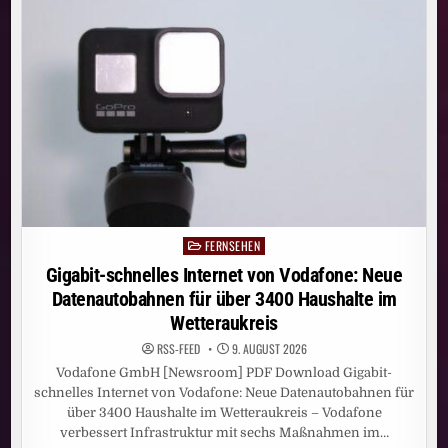
FÜR
ÜBER
1800
HAUSHALTE
IM
LANDKREIS
OFFENBACH
FERNSEHEN
Posted
in
Gigabit-schnelles Internet von Vodafone: Neue
Datenautobahnen für über 3400 Haushalte im
Wetteraukreis
RSS-FEED
9. AUGUST 2026
Vodafone GmbH [Newsroom] PDF Download Gigabit-
schnelles Internet von Vodafone: Neue Datenautobahnen für
über 3400 Haushalte im Wetteraukreis – Vodafone
verbessert Infrastruktur mit sechs Maßnahmen im…