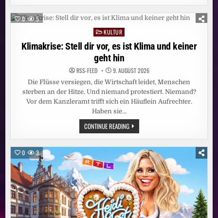
EINE
SCHOCKIEREND
LIEBE
0
5
SHOW
KULTUR
Posted
in
Klimakrise: Stell dir vor, es ist Klima und keiner
geht hin
RSS-FEED
9. AUGUST 2026
Die Flüsse versiegen, die Wirtschaft leidet, Menschen
sterben an der Hitze. Und niemand protestiert. Niemand?
Vor dem Kanzleramt trifft sich ein Häuflein Aufrechter.
Haben sie…
KLIMAKRISE:
CONTINUE READING
STELL
DIR
VOR,
ES
0
3
IST
KLIMA
UND
KEINER
GEHT
HIN