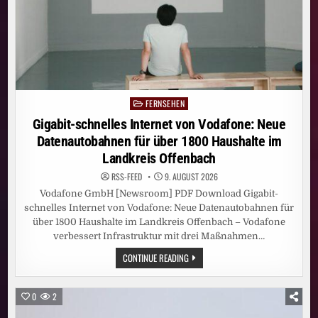
FERNSEHEN
Posted
in
Gigabit-schnelles Internet von Vodafone: Neue
Datenautobahnen für über 1800 Haushalte im
Landkreis Offenbach
RSS-FEED
9. AUGUST 2026
Vodafone GmbH [Newsroom] PDF Download Gigabit-
schnelles Internet von Vodafone: Neue Datenautobahnen für
über 1800 Haushalte im Landkreis Offenbach – Vodafone
verbessert Infrastruktur mit drei Maßnahmen…
GIGABIT-
CONTINUE READING
SCHNELLES
INTERNET
VON
VODAFONE:
0
2
NEUE
DATENAUTOBAHNEN