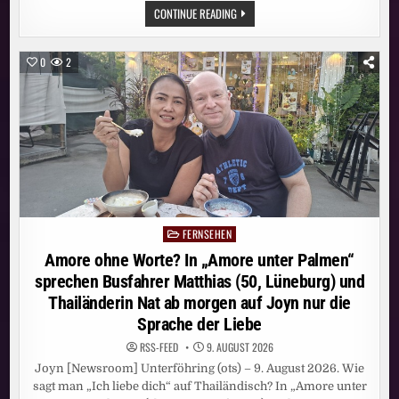
GIGABIT-
CONTINUE READING
SCHNELLES
INTERNET
VON
VODAFONE:
0
2
NEUE
DATENAUTOBAHNEN
FÜR
ÜBER
3400
HAUSHALTE
IM
WETTERAUKREIS
FERNSEHEN
Posted
in
Amore ohne Worte? In „Amore unter Palmen“
sprechen Busfahrer Matthias (50, Lüneburg) und
Thailänderin Nat ab morgen auf Joyn nur die
Sprache der Liebe
RSS-FEED
9. AUGUST 2026
Joyn [Newsroom] Unterföhring (ots) – 9. August 2026. Wie
sagt man „Ich liebe dich“ auf Thailändisch? In „Amore unter