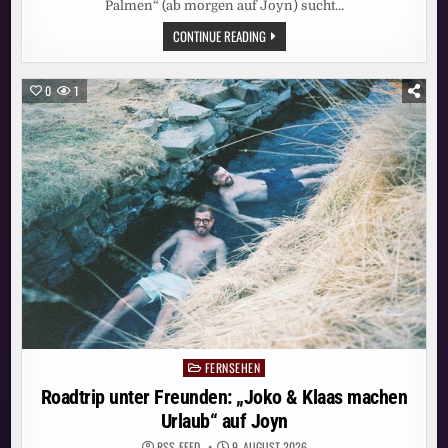
Palmen“ (ab morgen auf Joyn) sucht…
AMORE
CONTINUE READING
OHNE
WORTE?
IN
„AMORE
0
1
UNTER
PALMEN“
SPRECHEN
BUSFAHRER
MATTHIAS
(50,
LÜNEBURG)
UND
THAILÄNDERIN
NAT
AB
MORGEN
AUF
JOYN
NUR
DIE
SPRACHE
DER
LIEBE
FERNSEHEN
Posted
in
Roadtrip unter Freunden: „Joko & Klaas machen
Urlaub“ auf Joyn
RSS-FEED
9. AUGUST 2026