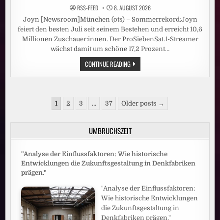
RSS-FEED
8. AUGUST 2026
Joyn [Newsroom]München (ots) – Sommerrekord:Joyn
feiert den besten Juli seit seinem Bestehen und erreicht 10,6
Millionen Zuschauer:innen. Der ProSiebenSat.1-Streamer
wächst damit um schöne 17,2 Prozent…
EIN
CONTINUE READING
SOMMER-
STREAMING-
MÄRCHEN:
JOYN
FEIERT
Seitennummerierung
DEN
1
2
3
…
37
Older posts →
BESTEN
der
JULI
SEINER
Beiträge
GESCHICHTE
UMBRUCHSZEIT
"Analyse der Einflussfaktoren: Wie historische
Entwicklungen die Zukunftsgestaltung in Denkfabriken
prägen."
"Analyse der Einflussfaktoren:
Wie historische Entwicklungen
die Zukunftsgestaltung in
Denkfabriken prägen."