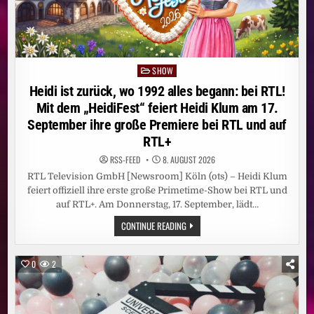
SHOW
Posted
in
Heidi ist zurück, wo 1992 alles begann: bei RTL!
Mit dem „HeidiFest“ feiert Heidi Klum am 17.
September ihre große Premiere bei RTL und auf
RTL+
RSS-FEED
8. AUGUST 2026
RTL Television GmbH [Newsroom] Köln (ots) – Heidi Klum
feiert offiziell ihre erste große Primetime-Show bei RTL und
auf RTL+. Am Donnerstag, 17. September, lädt…
HEIDI
CONTINUE READING
IST
ZURÜCK,
WO
1992
0
2
ALLES
BEGANN:
BEI
RTL!
MIT