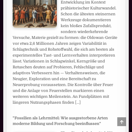
Entwicklung im Kontext
prähistorischer Kulturwandel.
Schon die ältesten steinernen
Werkzeuge dokumentieren
kein bloßes Zufallsprodukt,
sondern wiederkehrende
Versuche, Materie gezielt zu formen: die Oldowan-Geräte
vor etwa 2,6 Millionen Jahren zeigen Variabilität in
Schlagtechnik und Rohstoffwahl, die sich am besten als
experimentelles Tast- und Lernverhalten interpretieren
lässt. Variationen in Schlagwinkel, Kerngröße und
Retuschen deuten auf Probieren, Fehlschläge und
adaptives Verbessern hin — Verhaltensweisen, die
Neugier, Exploration und eine Bereitschaft zu
Neuerprobung voraussetzen. Die Kontrolle über Feuer
und die Anlage von Feuerstellen markieren einen
weiteren wichtigen Meilenstein. An Fundplätzen mit
längeren Nutzungsphasen finden
[...]
"Fossilien als Lehrmittel: Wie ausgestorbene Arten
SCRO
moderne Bildung und Forschung beeinflussen"
TO
TOP