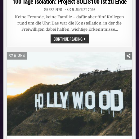
100 Tage Isolation: Projekt SOLIS100 ist zu Ende
RSS-FEED
9. AUGUST 2026
Keine Freunde, keine Familie – dafür aber fünf Kollegen
rund um die Uhr: Das war die Konstellation, in der die
Freiwilligen dabei halfen, wichtige Erkenntnisse…
100
CONTINUE READING
TAGE
ISOLATION:
PROJEKT
SOLIS100
0
4
IST
ZU
ENDE