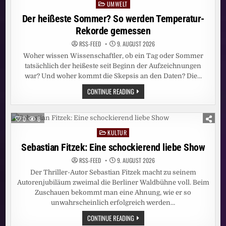
UMWELT
Posted
in
Der heißeste Sommer? So werden Temperatur-
Rekorde gemessen
RSS-FEED
9. AUGUST 2026
Woher wissen Wissenschaftler, ob ein Tag oder Sommer
tatsächlich der heißeste seit Beginn der Aufzeichnungen
war? Und woher kommt die Skepsis an den Daten? Die…
DER
CONTINUE READING
HEISSESTE S
OMMER? S
O W
ERDEN T
0
6
EMPERATUR-R
EKORDE G
KULTUR
Posted
EMESSEN
in
Sebastian Fitzek: Eine schockierend liebe Show
RSS-FEED
9. AUGUST 2026
Der Thriller-Autor Sebastian Fitzek macht zu seinem
Autorenjubiläum zweimal die Berliner Waldbühne voll. Beim
Zuschauen bekommt man eine Ahnung, wie er so
unwahrscheinlich erfolgreich werden…
SEBASTIAN
CONTINUE READING
FITZEK: