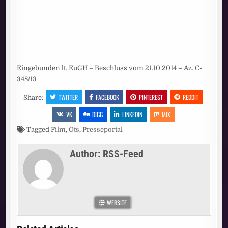
Eingebunden lt. EuGH – Beschluss vom 21.10.2014 – Az. C-
348/13
TWITTER
FACEBOOK
PINTEREST
REDDIT
Share:
VK
DIGG
LINKEDIN
MIX
Tagged
Film
,
Ots
,
Presseportal
Author:
RSS-Feed
WEBSITE