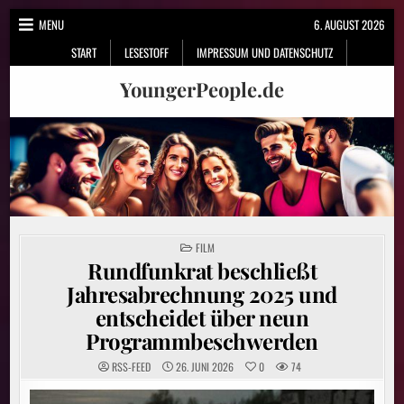
Skip
MENU
6. AUGUST 2026
to
START
LESESTOFF
IMPRESSUM UND DATENSCHUTZ
content
YoungerPeople.de
POSTED
FILM
IN
Rundfunkrat beschließt
Jahresabrechnung 2025 und
entscheidet über neun
Programmbeschwerden
RSS-FEED
26. JUNI 2026
0
74