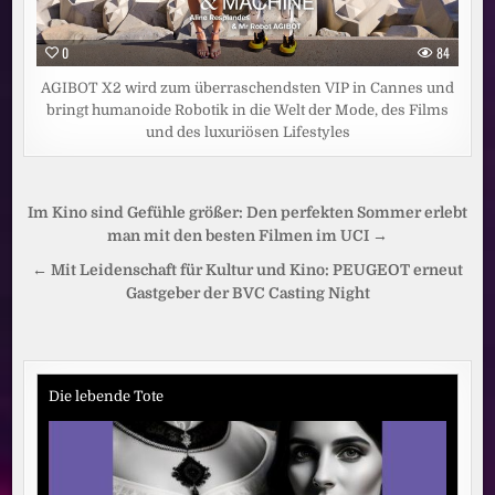
0
84
AGIBOT X2 wird zum überraschendsten VIP in Cannes und
bringt humanoide Robotik in die Welt der Mode, des Films
und des luxuriösen Lifestyles
Beitragsnavigation
Im Kino sind Gefühle größer: Den perfekten Sommer erlebt
man mit den besten Filmen im UCI →
← Mit Leidenschaft für Kultur und Kino: PEUGEOT erneut
Gastgeber der BVC Casting Night
Die lebende Tote