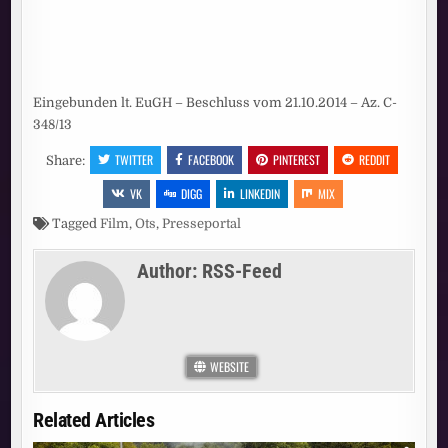
Eingebunden lt. EuGH – Beschluss vom 21.10.2014 – Az. C-
348/13
TWITTER
FACEBOOK
PINTEREST
REDDIT
Share:
VK
DIGG
LINKEDIN
MIX
Tagged
Film
,
Ots
,
Presseportal
Author:
RSS-Feed
WEBSITE
Related Articles