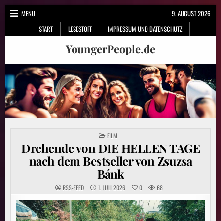
Skip
MENU
9. AUGUST 2026
to
START
LESESTOFF
IMPRESSUM UND DATENSCHUTZ
content
YoungerPeople.de
POSTED
FILM
IN
Drehende von DIE HELLEN TAGE
nach dem Bestseller von Zsuzsa
Bánk
RSS-FEED
1. JULI 2026
0
68