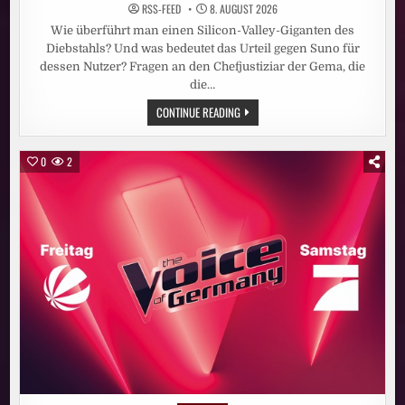
RSS-FEED
8. AUGUST 2026
Wie überführt man einen Silicon-Valley-Giganten des
Diebstahls? Und was bedeutet das Urteil gegen Suno für
dessen Nutzer? Fragen an den Chefjustiziar der Gema, die
die…
POP
CONTINUE READING
UND
KI:
„DAS
IST
0
2
DER
GRÖSSTE R
AUBZUG I
N D
ER G
ESCHICHTE D
ER M
USIKINDUSTRIE“