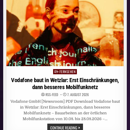
BESSERES
MOBILFUNKNETZ
FERNSEHEN
Posted
in
Vodafone baut in Wetzlar: Erst Einschränkungen,
dann besseres Mobilfunknetz
RSS-FEED
7. AUGUST 2026
Vodafone GmbH [Newsroom] PDF Download Vodafone baut
in Wetzlar: Erst Einschränkungen, dann besseres
Mobilfunknetz – Bauarbeiten an der örtlichen
Mobilfunkstation von 10.08. bis 28.08.2026 –…
VODAFONE
CONTINUE READING