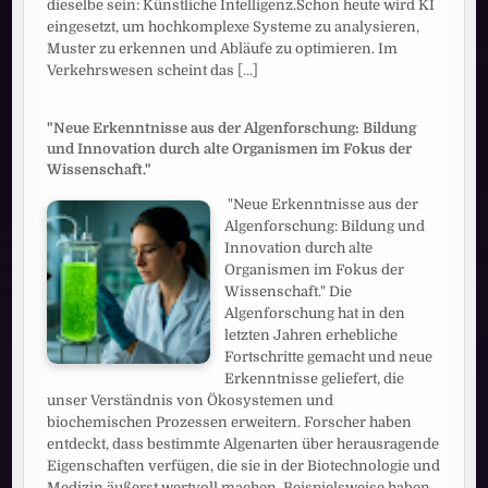
dieselbe sein: Künstliche Intelligenz.Schon heute wird KI
eingesetzt, um hochkomplexe Systeme zu analysieren,
Muster zu erkennen und Abläufe zu optimieren. Im
Verkehrswesen scheint das
[...]
"Neue Erkenntnisse aus der Algenforschung: Bildung
und Innovation durch alte Organismen im Fokus der
Wissenschaft."
"Neue Erkenntnisse aus der
Algenforschung: Bildung und
Innovation durch alte
Organismen im Fokus der
Wissenschaft." Die
Algenforschung hat in den
letzten Jahren erhebliche
Fortschritte gemacht und neue
Erkenntnisse geliefert, die
unser Verständnis von Ökosystemen und
biochemischen Prozessen erweitern. Forscher haben
entdeckt, dass bestimmte Algenarten über herausragende
Eigenschaften verfügen, die sie in der Biotechnologie und
Medizin äußerst wertvoll machen. Beispielsweise haben