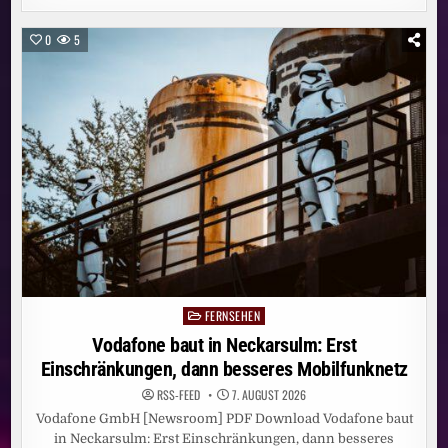
IN
TROISDORF:
ERST
0
5
EINSCHRÄNKUNGEN,
DANN
BESSERES
MOBILFUNKNETZ
FERNSEHEN
Posted
in
Vodafone baut in Neckarsulm: Erst
Einschränkungen, dann besseres Mobilfunknetz
RSS-FEED
7. AUGUST 2026
Vodafone GmbH [Newsroom] PDF Download Vodafone baut
in Neckarsulm: Erst Einschränkungen, dann besseres