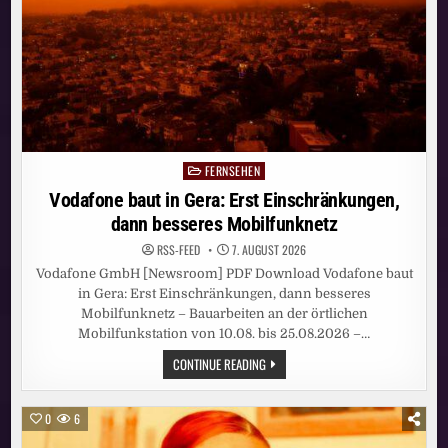
SERIE
„WAR“
AN
FERNSEHEN
Posted
in
Vodafone baut in Gera: Erst Einschränkungen,
dann besseres Mobilfunknetz
RSS-FEED
7. AUGUST 2026
Vodafone GmbH [Newsroom] PDF Download Vodafone baut
in Gera: Erst Einschränkungen, dann besseres
Mobilfunknetz – Bauarbeiten an der örtlichen
Mobilfunkstation von 10.08. bis 25.08.2026 –…
VODAFONE
CONTINUE READING
BAUT
IN
GERA:
ERST
0
6
EINSCHRÄNKUNGEN,
DANN