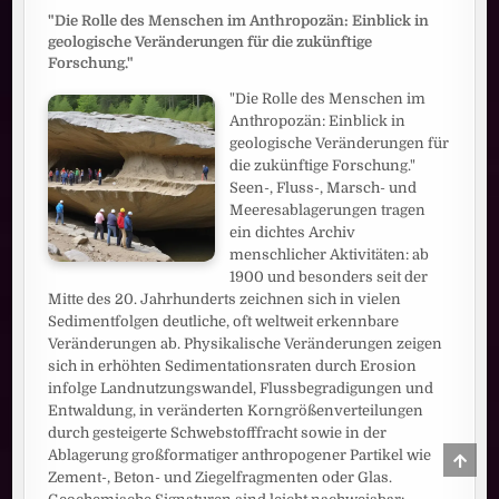
"Die Rolle des Menschen im Anthropozän: Einblick in
geologische Veränderungen für die zukünftige
Forschung."
"Die Rolle des Menschen im
Anthropozän: Einblick in
geologische Veränderungen für
die zukünftige Forschung."
Seen-, Fluss-, Marsch- und
Meeresablagerungen tragen
ein dichtes Archiv
menschlicher Aktivitäten: ab
1900 und besonders seit der
Mitte des 20. Jahrhunderts zeichnen sich in vielen
Sedimentfolgen deutliche, oft weltweit erkennbare
Veränderungen ab. Physikalische Veränderungen zeigen
sich in erhöhten Sedimentationsraten durch Erosion
infolge Landnutzungswandel, Flussbegradigungen und
Entwaldung, in veränderten Korngrößenverteilungen
durch gesteigerte Schwebstofffracht sowie in der
Ablagerung großformatiger anthropogener Partikel wie
SCRO
TO
Zement-, Beton- und Ziegelfragmenten oder Glas.
TOP