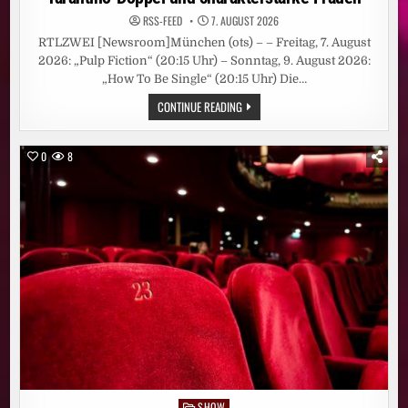
RSS-FEED
7. AUGUST 2026
RTLZWEI [Newsroom]München (ots) – – Freitag, 7. August
2026: „Pulp Fiction“ (20:15 Uhr) – Sonntag, 9. August 2026:
„How To Be Single“ (20:15 Uhr) Die…
DIE
CONTINUE READING
SPIELFILM-
HIGHLIGHTS
BEI
RTLZWEI:
0
8
QUENTIN-
TARANTINO-
DOPPEL
UND
CHARAKTERSTARKE
FRAUEN
SHOW
Posted