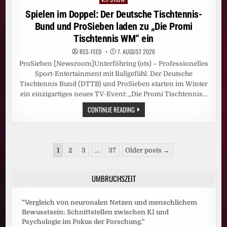
in
Spielen im Doppel: Der Deutsche Tischtennis-
Bund und ProSieben laden zu „Die Promi
Tischtennis WM“ ein
RSS-FEED
7. AUGUST 2026
ProSieben [Newsroom]Unterföhring (ots) – Professionelles
Sport-Entertainment mit Ballgefühl. Der Deutsche
Tischtennis Bund (DTTB) und ProSieben starten im Winter
ein einzigartiges neues TV-Event: „Die Promi Tischtennis…
SPIELEN
CONTINUE READING
IM
DOPPEL:
DER
DEUTSCHE
TISCHTENNIS-
Seitennummerierung
BUND
1
2
3
…
37
Older posts →
UND
der
PROSIEBEN
LADEN
Beiträge
ZU
UMBRUCHSZEIT
„DIE
PROMI
TISCHTENNIS
WM“
"Vergleich von neuronalen Netzen und menschlichem
EIN
Bewusstsein: Schnittstellen zwischen KI und
Psychologie im Fokus der Forschung."