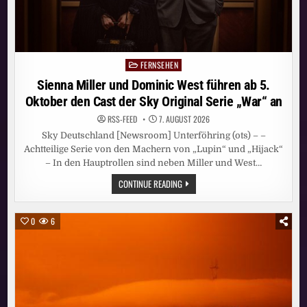
UND
SAMSTAGS
FERNSEHEN
Posted
in
Sienna Miller und Dominic West führen ab 5.
Oktober den Cast der Sky Original Serie „War“ an
RSS-FEED
7. AUGUST 2026
Sky Deutschland [Newsroom] Unterföhring (ots) – –
Achtteilige Serie von den Machern von „Lupin“ und „Hijack“
– In den Hauptrollen sind neben Miller und West…
SIENNA
CONTINUE READING
MILLER
UND
DOMINIC
WEST
0
6
FÜHREN
AB
5.
OKTOBER
DEN
CAST
DER
SKY
ORIGINAL