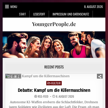
Skip
MENU
8. AUGUST 2026
to
START
LESESTOFF
IMPRESSUM UND DATENSCHUTZ
content
YoungerPeople.de
RECENT POSTS
0
2
KULTUR
Posted
in
Debatte: Kampf um die Killermaschinen
RSS-FEED
8. AUGUST 2026
Autonome KI-Waffen erobern die Schlachtfelder, Drohnen
jagen Soldaten wie Zivilisten aus der Luft. Die Frage, ob man