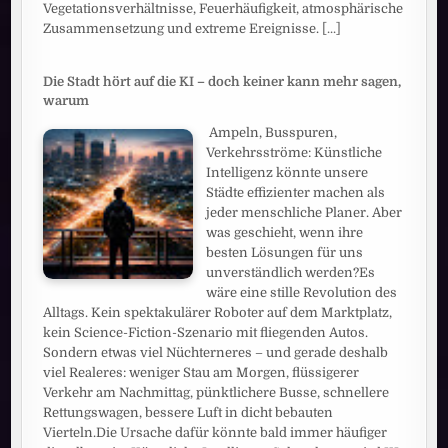
Vegetationsverhältnisse, Feuerhäufigkeit, atmosphärische
Zusammensetzung und extreme Ereignisse.
[...]
Die Stadt hört auf die KI – doch keiner kann mehr sagen,
warum
Ampeln, Busspuren,
Verkehrsströme: Künstliche
Intelligenz könnte unsere
Städte effizienter machen als
jeder menschliche Planer. Aber
was geschieht, wenn ihre
besten Lösungen für uns
unverständlich werden?Es
wäre eine stille Revolution des
Alltags. Kein spektakulärer Roboter auf dem Marktplatz,
kein Science-Fiction-Szenario mit fliegenden Autos.
Sondern etwas viel Nüchterneres – und gerade deshalb
viel Realeres: weniger Stau am Morgen, flüssigerer
Verkehr am Nachmittag, pünktlichere Busse, schnellere
Rettungswagen, bessere Luft in dicht bebauten
Vierteln.Die Ursache dafür könnte bald immer häufiger