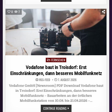
BAUT
IN
WETZLAR:
ERST
0
7
EINSCHRÄNKUNGEN,
DANN
BESSERES
MOBILFUNKNETZ
FERNSEHEN
Posted
in
Vodafone baut in Troisdorf: Erst
Einschränkungen, dann besseres Mobilfunknetz
RSS-FEED
7. AUGUST 2026
Vodafone GmbH [Newsroom] PDF Download Vodafone baut
in Troisdorf: Erst Einschränkungen, dann besseres
Mobilfunknetz – Bauarbeiten an der örtlichen
Mobilfunkstation von 10.08. bis 21.08.2026 –…
VODAFONE
CONTINUE READING
BAUT