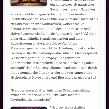
ein komplexes, dynamisches
System vermessen: Satelliten
erfassen elektromagnetische Strahlung in breiten
Spektralbereichen, von sichtbarem Licht über Infrarot bis
zu Mikrowellen und Radiowellen, wobei passive
Sensoren Emissionen und Reflexionen messen und
aktive Systeme wie Synthetic Aperture Radar (SAR) oder
Lidar eigenständig Signale aussenden und deren
Rückstreuung analysieren. Diese Vielfalt an
Messprinzipien ermöglicht die Ableitung physikalischer
Größen – Oberflächentemperatur, Albedo, Meeresspiegel,
Wassertemperatur, Chlorophyllkonzentration,
Bodenfeuchte, Eisschichtdicke, Aerosolbelastung oder
atmosphärische Spurengaskonzentrationen – und damit
die systematische Charakterisierung von Atmosphäre,
Hydrosphäre, Kryosphäre und Biosphäre in globaler
[...]
"Neurowissenschaften enthüllen Zusammenhänge
zwischen Emotionen und Erkenntnissen für
Psychologieinteressierte."
"Neurowissenschaften