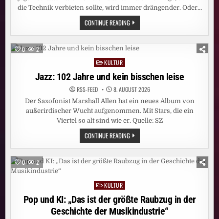
die Technik verbieten sollte, wird immer drängender. Oder…
DEBATTE:
CONTINUE READING
KAMPF
UM
DIE
KILLERMASCHINEN
0
2
KULTUR
Posted
in
Jazz: 102 Jahre und kein bisschen leise
RSS-FEED
8. AUGUST 2026
Der Saxofonist Marshall Allen hat ein neues Album von
außerirdischer Wucht aufgenommen. Mit Stars, die ein
Viertel so alt sind wie er. Quelle: SZ
JAZZ:
CONTINUE READING
102
JAHRE
UND
KEIN
0
2
BISSCHEN
LEISE
KULTUR
Posted
in
Pop und KI: „Das ist der größte Raubzug in der
Geschichte der Musikindustrie“