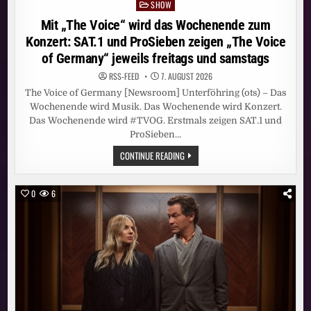
SHOW
Posted
in
Mit „The Voice“ wird das Wochenende zum
Konzert: SAT.1 und ProSieben zeigen „The Voice
of Germany“ jeweils freitags und samstags
RSS-FEED
7. AUGUST 2026
The Voice of Germany [Newsroom] Unterföhring (ots) – Das
Wochenende wird Musik. Das Wochenende wird Konzert.
Das Wochenende wird #TVOG. Erstmals zeigen SAT.1 und
ProSieben…
MIT
CONTINUE READING
„THE
VOICE“
WIRD
DAS
0
6
WOCHENENDE
ZUM
KONZERT:
SAT.1
UND
PROSIEBEN
ZEIGEN
„THE
VOICE
OF
GERMANY“
JEWEILS
FREITAGS