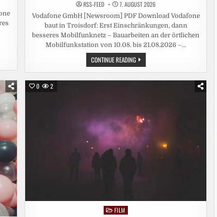
RSS-FEED
7. AUGUST 2026
one
Vodafone GmbH [Newsroom] PDF Download Vodafone
res
baut in Troisdorf: Erst Einschränkungen, dann
besseres Mobilfunknetz – Bauarbeiten an der örtlichen
Mobilfunkstation von 10.08. bis 21.08.2026 –…
VODAFONE
CONTINUE READING
BAUT
IN
TROISDORF:
ERST
0
2
EINSCHRÄNKUNGEN,
DANN
BESSERES
MOBILFUNKNETZ
FILM
Posted