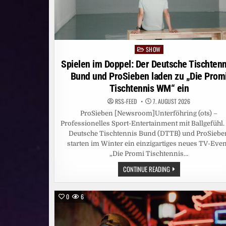
SHOW
Posted
in
Spielen im Doppel: Der Deutsche Tischtenn
Bund und ProSieben laden zu „Die Prom
Tischtennis WM“ ein
RSS-FEED
7. AUGUST 2026
ProSieben [Newsroom]Unterföhring (ots) –
Professionelles Sport-Entertainment mit Ballgefühl.
Deutsche Tischtennis Bund (DTTB) und ProSiebe
starten im Winter ein einzigartiges neues TV-Even
„Die Promi Tischtennis…
SPIELEN
CONTINUE READING
IM
DOPPEL:
DER
DEUTSCHE
0
6
TISCHTENNIS-
BUND
UND
PROSIEBEN