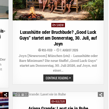
SHOW
Posted
is-
in
Luxushütte oder Bruchbude? „Good Luck
i
Guys“ startet am Donnerstag, 30. Juli, auf
Joyn
RSS-FEED
7. AUGUST 2026
Joyn [Newsroom] München (ots) – Luxushütte oder
 Der
Bare Minimum? Die neue Staffel „Good Luck Guys“
n
startet am Donnerstag, 30. Juli 2026, auf Joyn, mit
t:
einer…
LUXUSHÜTTE
CONTINUE READING
ODER
BRUCHBUDE?
„GOOD
LUCK
GUYS“
0
7
STARTET
AM
KULTUR
Posted
DONNERSTAG,
30.
in
Ariana Grande: Lasst sie in Ruhe