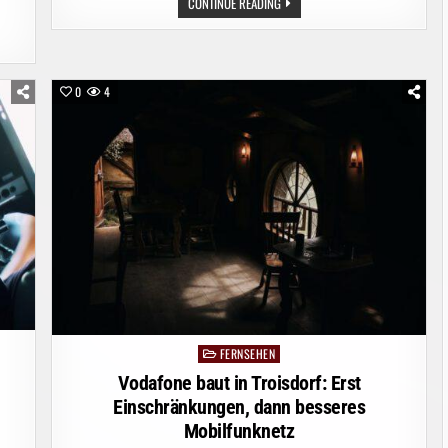
VODAFONE
CONTINUE READING
BAUT
IN
GERA:
ERST
EINSCHRÄNKUNGEN,
DANN
BESSERES
0
4
MOBILFUNKNETZ
FERNSEHEN
Posted
in
Vodafone baut in Troisdorf: Erst
Einschränkungen, dann besseres
Mobilfunknetz