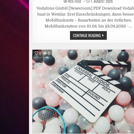
RSS-FEED
7. AUGUST 2026
Vodafone GmbH [Newsroom] PDF Download Vodaf
baut in Wetzlar: Erst Einschränkungen, dann besse
Mobilfunknetz – Bauarbeiten an der örtlichen
Mobilfunkstation von 10.08. bis 28.08.2026 –…
VODAFONE
CONTINUE READING
BAUT
IN
WETZLAR:
ERST
0
3
EINSCHRÄNKUNGEN,
DANN
BESSERES
MOBILFUNKNETZ