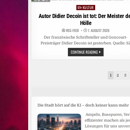
DAS
SIND
KULTUR
Posted
DIE
FOLGEN
in
Autor Didier Decoin ist tot: Der Meister d
Hölle
RSS-FEED
7. AUGUST 2026
Der französische Schriftsteller und Goncourt-
Preisträger Didier Decoin ist gestorben. Quelle: S
AUTOR
CONTINUE READING
DIDIER
DECOIN
IST
TOT:
DER
Seitennummerierung
MEISTER
1
2
3
DER
der
HÖLLE
Beiträge
Die Stadt hört auf die KI – doch keiner kann meh
Ampeln, Busspuren, Verk
effizienter machen als j
Lösungen für uns unverst