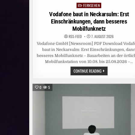
FERNSEHEN
Posted
in
Vodafone baut in Neckarsulm: Erst
Einschränkungen, dann besseres
Mobilfunknetz
RSS-FEED
7. AUGUST 2026
Vodafone GmbH [Newsroom] PDF Download Vodaf
baut in Neckarsulm: Erst Einschränkungen, dan
besseres Mobilfunknetz – Bauarbeiten an der örtli
Mobilfunkstation von 10.08. bis 25.08.2026 –…
VODAFONE
CONTINUE READING
BAUT
IN
NECKARSULM:
ERST
0
5
EINSCHRÄNKUNGEN,
DANN
BESSERES
MOBILFUNKNETZ