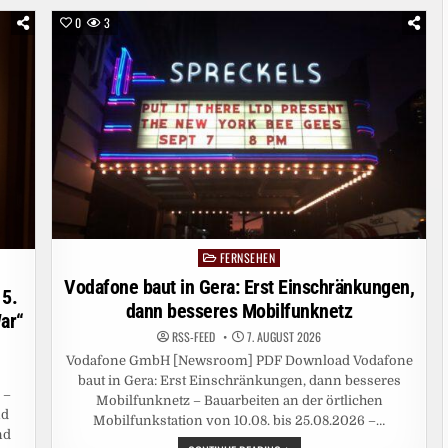
0
3
FERNSEHEN
Posted
in
Vodafone baut in Gera: Erst Einschränkungen,
 5.
dann besseres Mobilfunknetz
ar“
RSS-FEED
7. AUGUST 2026
Vodafone GmbH [Newsroom] PDF Download Vodafone
baut in Gera: Erst Einschränkungen, dann besseres
 –
Mobilfunknetz – Bauarbeiten an der örtlichen
nd
Mobilfunkstation von 10.08. bis 25.08.2026 –…
nd