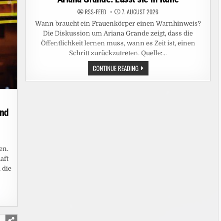
JULI,
AUF
RSS-FEED
7. AUGUST 2026
JOYN
Wann braucht ein Frauenkörper einen Warnhinweis?
Die Diskussion um Ariana Grande zeigt, dass die
Öffentlichkeit lernen muss, wann es Zeit ist, einen
Schritt zurückzutreten. Quelle:…
ARIANA
CONTINUE READING
GRANDE:
LASST
SIE
IN
RUHE
ind
en.
aft
 die