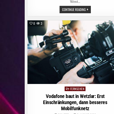
West…
SIENNA
CONTINUE READING
MILLER
UND
DOMINIC
WEST
0
3
FÜHREN
AB
5.
OKTOBER
DEN
CAST
DER
SKY
ORIGINAL
SERIE
„WAR“
AN
FERNSEHEN
Posted
in
Vodafone baut in Wetzlar: Erst
Einschränkungen, dann besseres
Mobilfunknetz