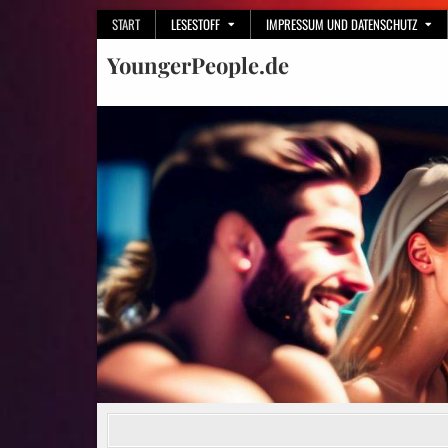
Skip
START
LESESTOFF
IMPRESSUM UND DATENSCHUTZ
to
YoungerPeople.de
content