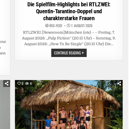
in
Die Spielfilm-Highlights bei RTLZWEI:
Quentin-Tarantino-Doppel und
charakterstarke Frauen
RSS-FEED
7. AUGUST 2026
RTLZWEI [Newsroom]München (ots) – – Freitag, 7.
August 2026: „Pulp Fiction“ (20:15 Uhr) – Sonntag, 9.
one
August 2026: „How To Be Single“ (20:15 Uhr) Die…
n
DIE
CONTINUE READING
chen
SPIELFILM-
HIGHLIGHTS
BEI
RTLZWEI:
QUENTIN-
TARANTINO-
DOPPEL
UND
0
4
CHARAKTERSTARKE
FRAUEN