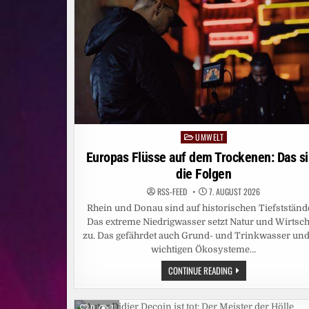
LADEN
ZU
„DIE
PROMI
TISCHTENNIS
WM“
EIN
UMWELT
Posted
in
Europas Flüsse auf dem Trockenen: Das s
die Folgen
RSS-FEED
7. AUGUST 2026
Rhein und Donau sind auf historischen Tiefstständ
Das extreme Niedrigwasser setzt Natur und Wirtsch
zu. Das gefährdet auch Grund- und Trinkwasser und
wichtigen Ökosysteme…
EUROPAS
CONTINUE READING
FLÜSSE
AUF
DEM
TROCKENEN:
0
7