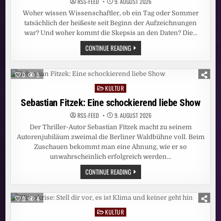
RSS-FEED
9. AUGUST 2026
Woher wissen Wissenschaftler, ob ein Tag oder Sommer
tatsächlich der heißeste seit Beginn der Aufzeichnungen
war? Und woher kommt die Skepsis an den Daten? Die…
DER
CONTINUE READING
HEISSESTE S
OMMER? S
O W
ERDEN T
0
5
EMPERATUR-R
EKORDE G
KULTUR
Posted
EMESSEN
in
Sebastian Fitzek: Eine schockierend liebe Show
RSS-FEED
9. AUGUST 2026
Der Thriller-Autor Sebastian Fitzek macht zu seinem
Autorenjubiläum zweimal die Berliner Waldbühne voll. Beim
Zuschauen bekommt man eine Ahnung, wie er so
unwahrscheinlich erfolgreich werden…
SEBASTIAN
CONTINUE READING
FITZEK:
EINE
SCHOCKIEREND
LIEBE
0
4
SHOW
KULTUR
Posted