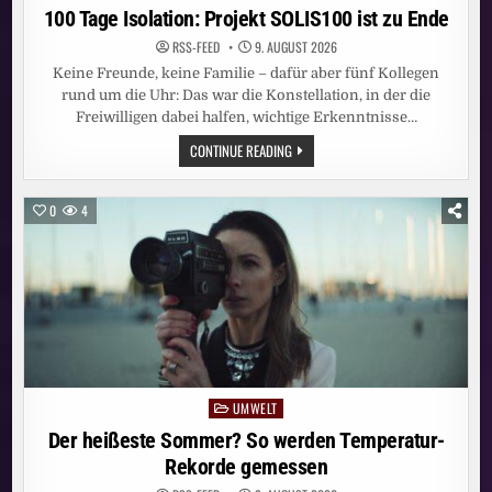
in
100 Tage Isolation: Projekt SOLIS100 ist zu Ende
RSS-FEED
9. AUGUST 2026
Keine Freunde, keine Familie – dafür aber fünf Kollegen
rund um die Uhr: Das war die Konstellation, in der die
Freiwilligen dabei halfen, wichtige Erkenntnisse…
100
CONTINUE READING
TAGE
ISOLATION:
PROJEKT
SOLIS100
0
4
IST
ZU
ENDE
UMWELT
Posted
in
Der heißeste Sommer? So werden Temperatur-
Rekorde gemessen