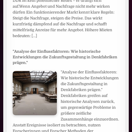
DDR ist kein polemischer Reflex – er drängt sich
auf.Wenn Angebot und Nachfrage nicht mehr wirken
dürfen Ein funktionierender Markt kennt klare Regeln:
Steigt die Nachfrage, steigen die Preise. Das wirkt
kurzfristig dämpfend auf die Nachfrage und schafft
mittelfristig Anreize für mehr Angebot. Höhere Mieten
bedeuten:
[...]
"Analyse der Einflussfaktoren: Wie historische
Entwicklungen die Zukunftsgestaltung in Denkfabriken
prägen."
"Analyse der Einflussfaktoren:
Wie historische Entwicklungen
die Zukunftsgestaltung in
Denkfabriken prägen."
Denkfabriken greifen auf
historische Analysen zurück,
um gegenwärtige Probleme in
größere zeitliche
Zusammenhänge einzuordnen.
Anstatt Ereignisse isoliert zu betrachten, nutzen
Forscherinnen und Forscher Methoden der