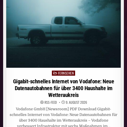
HAUSHALTE
IM
LANDKREIS
OFFENBACH
FERNSEHEN
Posted
in
Gigabit-schnelles Internet von Vodafone: Neue
Datenautobahnen für über 3400 Haushalte im
Wetteraukreis
RSS-FEED
9. AUGUST 2026
Vodafone GmbH [Newsroom] PDF Download Gigabit-
schnelles Internet von Vodafone: Neue Datenautobahnen für
über 3400 Haushalte im Wetteraukreis – Vodafone
verbessert Infrastruktur mit sechs Maßnahmen im…