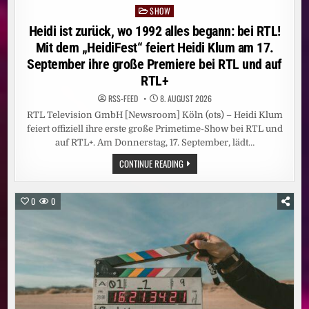
SHOW
Posted
in
Heidi ist zurück, wo 1992 alles begann: bei RTL!
Mit dem „HeidiFest“ feiert Heidi Klum am 17.
September ihre große Premiere bei RTL und auf
RTL+
RSS-FEED
8. AUGUST 2026
RTL Television GmbH [Newsroom] Köln (ots) – Heidi Klum
feiert offiziell ihre erste große Primetime-Show bei RTL und
auf RTL+. Am Donnerstag, 17. September, lädt…
HEIDI
CONTINUE READING
IST
ZURÜCK,
WO
1992
0
0
ALLES
BEGANN:
BEI
RTL!
MIT
DEM
„HEIDIFEST“
FEIERT
HEIDI
KLUM
AM
17.