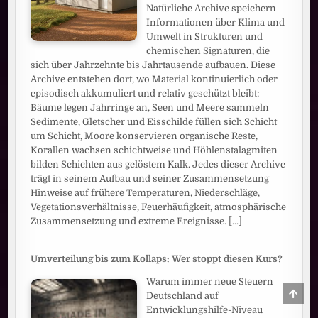
Natürliche Archive speichern
Informationen über Klima und
Umwelt in Strukturen und
chemischen Signaturen, die
sich über Jahrzehnte bis Jahrtausende aufbauen. Diese
Archive entstehen dort, wo Material kontinuierlich oder
episodisch akkumuliert und relativ geschützt bleibt:
Bäume legen Jahrringe an, Seen und Meere sammeln
Sedimente, Gletscher und Eisschilde füllen sich Schicht
um Schicht, Moore konservieren organische Reste,
Korallen wachsen schichtweise und Höhlenstalagmiten
bilden Schichten aus gelöstem Kalk. Jedes dieser Archive
trägt in seinem Aufbau und seiner Zusammensetzung
Hinweise auf frühere Temperaturen, Niederschläge,
Vegetationsverhältnisse, Feuerhäufigkeit, atmosphärische
Zusammensetzung und extreme Ereignisse.
[...]
Umverteilung bis zum Kollaps: Wer stoppt diesen Kurs?
Warum immer neue Steuern
SCRO
Deutschland auf
TO
Entwicklungshilfe-Niveau
TOP