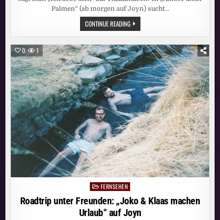
Palmen“ (ab morgen auf Joyn) sucht…
AMORE
CONTINUE READING
OHNE
WORTE?
IN
„AMORE
0
1
UNTER
PALMEN“
SPRECHEN
BUSFAHRER
MATTHIAS
(50,
LÜNEBURG)
UND
THAILÄNDERIN
NAT
AB
MORGEN
AUF
JOYN
NUR
DIE
SPRACHE
DER
LIEBE
FERNSEHEN
Posted
in
Roadtrip unter Freunden: „Joko & Klaas machen
Urlaub“ auf Joyn