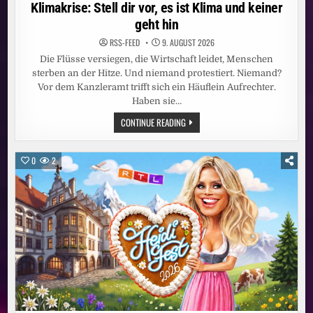
in
Klimakrise: Stell dir vor, es ist Klima und keiner
geht hin
RSS-FEED
9. AUGUST 2026
Die Flüsse versiegen, die Wirtschaft leidet, Menschen
sterben an der Hitze. Und niemand protestiert. Niemand?
Vor dem Kanzleramt trifft sich ein Häuflein Aufrechter.
Haben sie…
KLIMAKRISE:
CONTINUE READING
STELL
DIR
VOR,
ES
0
2
IST
KLIMA
UND
KEINER
GEHT
HIN