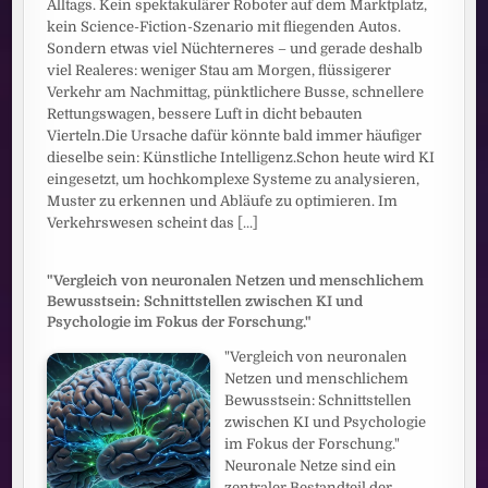
Alltags. Kein spektakulärer Roboter auf dem Marktplatz,
kein Science-Fiction-Szenario mit fliegenden Autos.
Sondern etwas viel Nüchterneres – und gerade deshalb
viel Realeres: weniger Stau am Morgen, flüssigerer
Verkehr am Nachmittag, pünktlichere Busse, schnellere
Rettungswagen, bessere Luft in dicht bebauten
Vierteln.Die Ursache dafür könnte bald immer häufiger
dieselbe sein: Künstliche Intelligenz.Schon heute wird KI
eingesetzt, um hochkomplexe Systeme zu analysieren,
Muster zu erkennen und Abläufe zu optimieren. Im
Verkehrswesen scheint das
[...]
"Vergleich von neuronalen Netzen und menschlichem
Bewusstsein: Schnittstellen zwischen KI und
Psychologie im Fokus der Forschung."
"Vergleich von neuronalen
Netzen und menschlichem
Bewusstsein: Schnittstellen
zwischen KI und Psychologie
im Fokus der Forschung."
Neuronale Netze sind ein
zentraler Bestandteil der