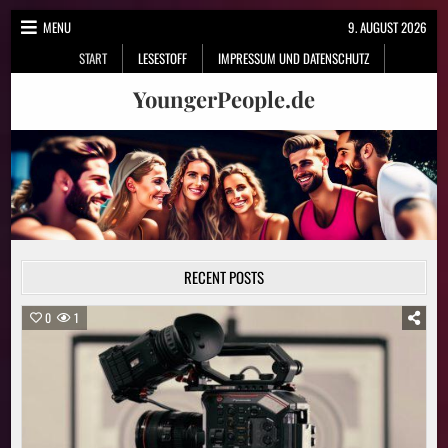
Skip
MENU
9. AUGUST 2026
to
START
LESESTOFF
IMPRESSUM UND DATENSCHUTZ
content
YoungerPeople.de
RECENT POSTS
0
1