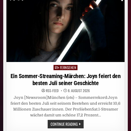
„WIR
KÖNNEN
ES
NOCH
BESSER“
–
MSV-
COACH
HIRSCH
SIEHT
TROTZ
3:0
MEHR
POTENZIAL,
MÜNSTER-
TRAINER
WÖRLE
VON
FERNSEHEN
Posted
SEINEN
„PREUSSEN B
in
Ein Sommer-Streaming-Märchen: Joyn feiert den
EEINDRUCKT“, 5
:2! R
besten Juli seiner Geschichte
EGENSBURG H
AT S
RSS-FEED
8. AUGUST 2026
PASS
Joyn [Newsroom]München (ots) – Sommerrekord:Joyn
feiert den besten Juli seit seinem Bestehen und erreicht 10,6
Millionen Zuschauer:innen. Der ProSiebenSat.1-Streamer
wächst damit um schöne 17,2 Prozent…
EIN
CONTINUE READING
SOMMER-