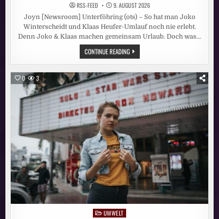
RSS-FEED
9. AUGUST 2026
Joyn [Newsroom] Unterföhring (ots) – So hat man Joko
Winterscheidt und Klaas Heufer-Umlauf noch nie erlebt.
Denn Joko & Klaas machen gemeinsam Urlaub. Doch was…
ROADTRIP
CONTINUE READING
UNTER
FREUNDEN:
„JOKO
&
0
3
KLAAS
MACHEN
URLAUB“
AUF
JOYN
UMWELT
Posted