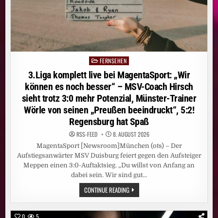
SEPTEMBER
IHRE
GROSSE P
REMIERE B
EI R
TL U
ND A
UF R
TL+
FERNSEHEN
Posted
in
3.Liga komplett live bei MagentaSport: „Wir
können es noch besser“ – MSV-Coach Hirsch
sieht trotz 3:0 mehr Potenzial, Münster-Trainer
Wörle von seinen „Preußen beeindruckt“, 5:2!
Regensburg hat Spaß
RSS-FEED
8. AUGUST 2026
MagentaSport [Newsroom]München (ots) – Der
Aufstiegsanwärter MSV Duisburg feiert gegen den Aufsteiger
Meppen einen 3:0-Auftaktsieg. „Du willst von Anfang an
dabei sein. Wir sind gut…
3.LIGA
CONTINUE READING
KOMPLETT
LIVE
BEI
MAGENTASPORT:
0
5