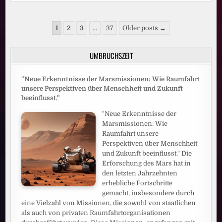
STREAMING-
MÄRCHEN:
JOYN
FEIERT
Seitennummerierung
DEN
1
2
3
…
37
Older posts →
BESTEN
der
JULI
SEINER
Beiträge
GESCHICHTE
UMBRUCHSZEIT
"Neue Erkenntnisse der Marsmissionen: Wie Raumfahrt
unsere Perspektiven über Menschheit und Zukunft
beeinflusst."
"Neue Erkenntnisse der
Marsmissionen: Wie
Raumfahrt unsere
Perspektiven über Menschheit
und Zukunft beeinflusst." Die
Erforschung des Mars hat in
den letzten Jahrzehnten
erhebliche Fortschritte
gemacht, insbesondere durch
eine Vielzahl von Missionen, die sowohl von staatlichen
als auch von privaten Raumfahrtorganisationen