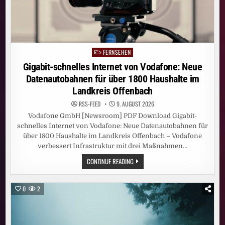
FERNSEHEN
Posted
in
Gigabit-schnelles Internet von Vodafone: Neue
Datenautobahnen für über 1800 Haushalte im
Landkreis Offenbach
RSS-FEED
9. AUGUST 2026
Vodafone GmbH [Newsroom] PDF Download Gigabit-
schnelles Internet von Vodafone: Neue Datenautobahnen für
über 1800 Haushalte im Landkreis Offenbach – Vodafone
verbessert Infrastruktur mit drei Maßnahmen…
GIGABIT-
CONTINUE READING
SCHNELLES
INTERNET
VON
VODAFONE:
0
2
NEUE
DATENAUTOBAHNEN
FÜR
ÜBER
1800