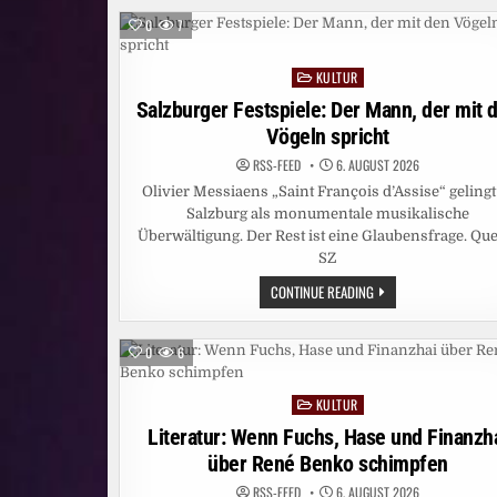
0
7
KULTUR
Posted
in
Salzburger Festspiele: Der Mann, der mit 
Vögeln spricht
RSS-FEED
6. AUGUST 2026
Olivier Messiaens „Saint François d’Assise“ gelingt
Salzburg als monumentale musikalische
Überwältigung. Der Rest ist eine Glaubensfrage. Que
SZ
SALZBURGER
CONTINUE READING
FESTSPIELE:
DER
MANN,
DER
0
6
MIT
DEN
VÖGELN
KULTUR
SPRICHT
Posted
in
Literatur: Wenn Fuchs, Hase und Finanzh
über René Benko schimpfen
RSS-FEED
6. AUGUST 2026