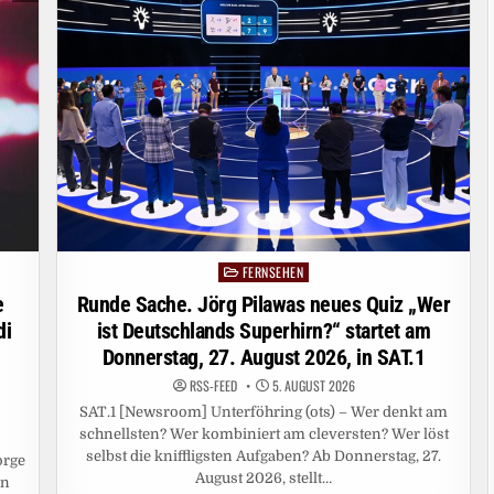
SENDERÜBERGREIFENDES
WERBEFORMAT
ALL21
ROADBLOCKING
FERNSEHEN
Posted
in
e
Runde Sache. Jörg Pilawas neues Quiz „Wer
di
ist Deutschlands Superhirn?“ startet am
Donnerstag, 27. August 2026, in SAT.1
RSS-FEED
5. AUGUST 2026
SAT.1 [Newsroom] Unterföhring (ots) – Wer denkt am
schnellsten? Wer kombiniert am cleversten? Wer löst
selbst die kniffligsten Aufgaben? Ab Donnerstag, 27.
orge
August 2026, stellt…
en