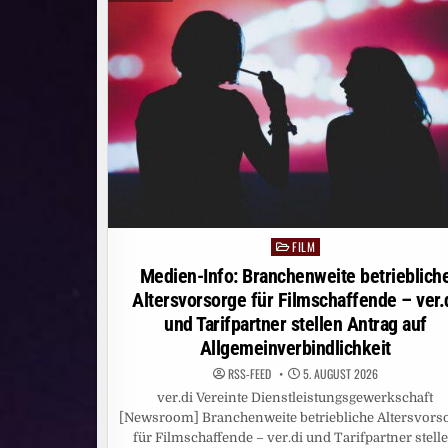
PYTHAGORAS?
MOZART?
DIE
VIELLEICHT
RICHTIGE
ANTWORT
DARAUF
GEBEN
DIE
BEAUTYS
IN
DER
PROSIEBEN
REALITY-
SHOW
„BEAUTY
&
THE
NERD“
FILM
Posted
in
Medien-Info: Branchenweite betrieblich
Altersvorsorge für Filmschaffende – ver.
und Tarifpartner stellen Antrag auf
Allgemeinverbindlichkeit
RSS-FEED
5. AUGUST 2026
ver.di Vereinte Dienstleistungsgewerkschaft
[Newsroom] Branchenweite betriebliche Altersvors
für Filmschaffende – ver.di und Tarifpartner stell