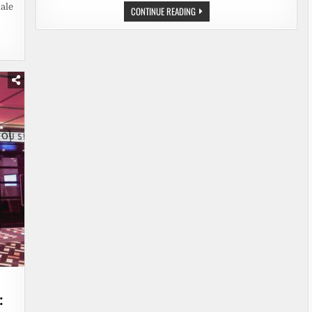
nale
RUNDE
CONTINUE READING
SACHE.
JÖRG
PILAWAS
NEUES
QUIZ
„WER
IST
DEUTSCHLANDS
SUPERHIRN?“
STARTET
AM
DONNERSTAG,
27.
AUGUST
2026,
IN
SAT.1
HKEIT
: