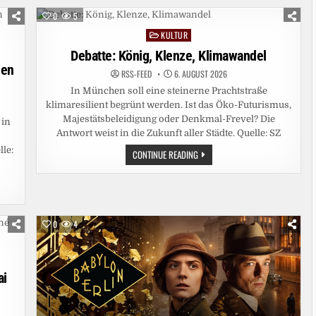
0
5
KULTUR
Posted
in
Debatte: König, Klenze, Klimawandel
den
RSS-FEED
6. AUGUST 2026
In München soll eine steinerne Prachtstraße
klimaresilient begrünt werden. Ist das Öko-Futurismus,
Majestätsbeleidigung oder Denkmal-Frevel? Die
 in
Antwort weist in die Zukunft aller Städte. Quelle: SZ
lle:
DEBATTE:
CONTINUE READING
KÖNIG,
KLENZE,
KLIMAWANDEL
0
4
ai