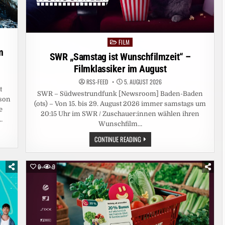
FILM
Posted
m
in
SWR „Samstag ist Wunschfilmzeit“ –
Filmklassiker im August
RSS-FEED
5. AUGUST 2026
t
SWR – Südwestrundfunk [Newsroom] Baden-Baden
son
(ots) – Von 15. bis 29. August 2026 immer samstags um
e
20:15 Uhr im SWR / Zuschauer:innen wählen ihren
…
Wunschfilm…
SWR
CONTINUE READING
„SAMSTAG
IST
WUNSCHFILMZEIT“
–
0
9
FILMKLASSIKER
IM
AUGUST