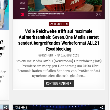
FERNSEHEN
Posted
in
Volle Reichweite trifft auf maximale
Aufmerksamkeit: Seven.One Media startet
s?
senderübergreifendes Werbeformat ALL21
auf
Roadblocking
y-
RSS-FEED
5. AUGUST 2026
SevenOne Media GmbH [Newsroom] Unterföhring (ots)
– Premiere am morgigen Donnerstag um 21:00 Uhr:
Erstmals laufen auf allen Sendern von ProSiebenSat.1
 der
synchronisiert die exakt gleichen…
in?
?
VOLLE
CONTINUE READING
REICHWEITE
TRIFFT
AUF
MAXIMALE
AUFMERKSAMKEIT:
SEVEN.ONE
MEDIA
0
8
STARTET