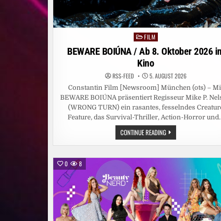
FILM
Posted
in
BEWARE BOIÚNA / Ab 8. Oktober 2026 i
Kino
RSS-FEED
5. AUGUST 2026
Constantin Film [Newsroom] München (ots) – Mi
BEWARE BOIÚNA präsentiert Regisseur Mike P. Nel
(WRONG TURN) ein rasantes, fesselndes Creatur
Feature, das Survival-Thriller, Action-Horror und
BEWARE
CONTINUE READING
BOIÚNA
/
AB
8.
OKTOBER
0
8
2026
IM
KINO