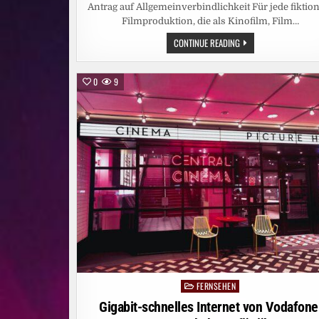
Antrag auf Allgemeinverbindlichkeit Für jede fiktio
Filmproduktion, die als Kinofilm, Film…
MEDIEN-
CONTINUE READING
INFO:
BRANCHENWEITE
BETRIEBLICHE
ALTERSVORSORGE
0
9
FÜR
FILMSCHAFFENDE
–
VER.DI
UND
TARIFPARTNER
STELLEN
ANTRAG
AUF
ALLGEMEINVERBINDLIC
FERNSEHEN
Posted
in
Gigabit-schnelles Internet von Vodafone