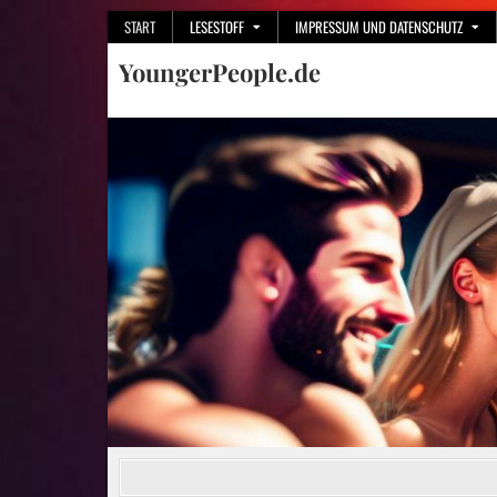
Skip
START
LESESTOFF
IMPRESSUM UND DATENSCHUTZ
to
YoungerPeople.de
content