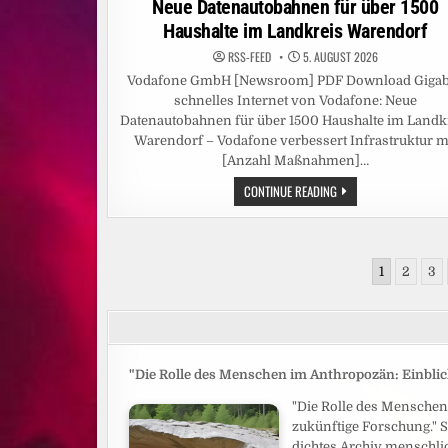
Neue Datenautobahnen für über 1500
Haushalte im Landkreis Warendorf
RSS-FEED
5. AUGUST 2026
Vodafone GmbH [Newsroom] PDF Download Gigab
schnelles Internet von Vodafone: Neue
Datenautobahnen für über 1500 Haushalte im Landk
Warendorf – Vodafone verbessert Infrastruktur m
[Anzahl Maßnahmen]…
GIGABIT-
CONTINUE READING
SCHNELLES
INTERNET
VON
VODAFONE:
NEUE
Seitennummerierung
DATENAUTOBAHNEN
1
2
3
FÜR
der
ÜBER
1500
Beiträge
HAUSHALTE
IM
LANDKREIS
WARENDORF
"Die Rolle des Menschen im Anthropozän: Einblick
"Die Rolle des Menschen
zukünftige Forschung." 
dichtes Archiv menschlic