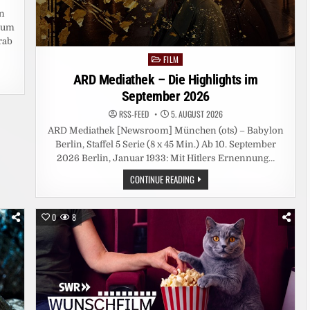
en
rium
rab
FILM
Posted
in
ARD Mediathek – Die Highlights im
September 2026
RSS-FEED
5. AUGUST 2026
ARD Mediathek [Newsroom] München (ots) – Babylon
Berlin, Staffel 5 Serie (8 x 45 Min.) Ab 10. September
2026 Berlin, Januar 1933: Mit Hitlers Ernennung…
ARD
CONTINUE READING
MEDIATHEK
–
DIE
HIGHLIGHTS
0
8
IM
SEPTEMBER
2026