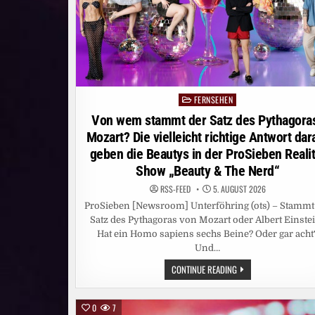
FERNSEHEN
Posted
in
Von wem stammt der Satz des Pythagora
Mozart? Die vielleicht richtige Antwort dar
geben die Beautys in der ProSieben Realit
Show „Beauty & The Nerd“
RSS-FEED
5. AUGUST 2026
ProSieben [Newsroom] Unterföhring (ots) – Stammt
Satz des Pythagoras von Mozart oder Albert Einste
Hat ein Homo sapiens sechs Beine? Oder gar acht
Und…
VON
CONTINUE READING
WEM
STAMMT
DER
SATZ
0
7
DES