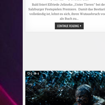
Bald feiert Elfriede Jelineks „Unter Tieren“ bei d
Salzburger Festspielen Premiere. Damit das Bestia
vollständig ist, lohnt es sich, ihren Wutausbruch vo
als Buch zu…
LITERATUR:
CONTINUE READING
WENN
FUCHS,
HASE
UND
FINANZHAI
ÜBER
RENÉ
BENKO
SCHIMPFEN
0
4