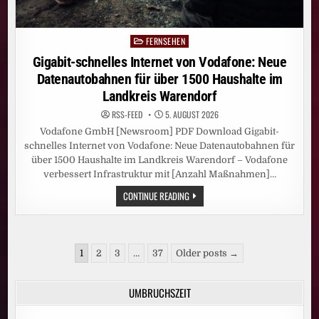
FERNSEHEN
Posted
in
Gigabit-schnelles Internet von Vodafone: Neue
Datenautobahnen für über 1500 Haushalte im
Landkreis Warendorf
RSS-FEED
5. AUGUST 2026
Vodafone GmbH [Newsroom] PDF Download Gigabit-
schnelles Internet von Vodafone: Neue Datenautobahnen für
über 1500 Haushalte im Landkreis Warendorf – Vodafone
verbessert Infrastruktur mit [Anzahl Maßnahmen]…
GIGABIT-
CONTINUE READING
SCHNELLES
INTERNET
VON
VODAFONE:
NEUE
Seitennummerierung
DATENAUTOBAHNEN
1
2
3
…
37
Older posts →
FÜR
der
ÜBER
1500
Beiträge
HAUSHALTE
UMBRUCHSZEIT
IM
LANDKREIS
WARENDORF