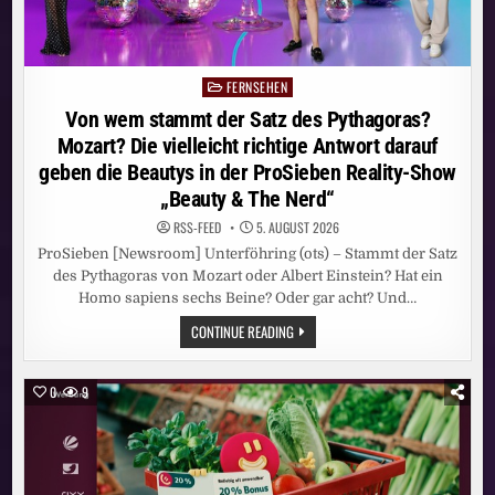
FERNSEHEN
Posted
in
Von wem stammt der Satz des Pythagoras?
Mozart? Die vielleicht richtige Antwort darauf
geben die Beautys in der ProSieben Reality-Show
„Beauty & The Nerd“
RSS-FEED
5. AUGUST 2026
ProSieben [Newsroom] Unterföhring (ots) – Stammt der Satz
des Pythagoras von Mozart oder Albert Einstein? Hat ein
Homo sapiens sechs Beine? Oder gar acht? Und…
VON
CONTINUE READING
WEM
STAMMT
DER
SATZ
0
9
DES
PYTHAGORAS?
MOZART?
DIE
VIELLEICHT
RICHTIGE
ANTWORT