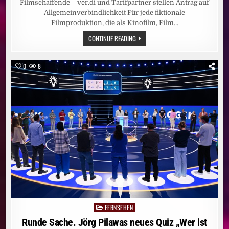
Filmschaffende – ver.di und Tarifpartner stellen Antrag auf
Allgemeinverbindlichkeit Für jede fiktionale
Filmproduktion, die als Kinofilm, Film…
MEDIEN-
CONTINUE READING
INFO:
BRANCHENWEITE
BETRIEBLICHE
ALTERSVORSORGE
0
8
FÜR
FILMSCHAFFENDE
–
VER.DI
UND
TARIFPARTNER
STELLEN
ANTRAG
AUF
ALLGEMEINVERBINDLICHKEIT
FERNSEHEN
Posted
in
Runde Sache. Jörg Pilawas neues Quiz „Wer ist