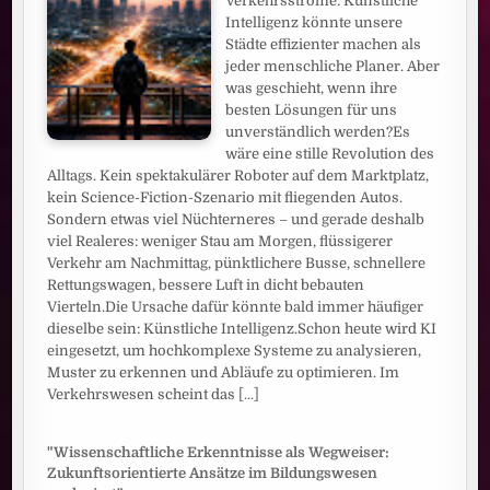
Verkehrsströme: Künstliche
Intelligenz könnte unsere
Städte effizienter machen als
jeder menschliche Planer. Aber
was geschieht, wenn ihre
besten Lösungen für uns
unverständlich werden?Es
wäre eine stille Revolution des
Alltags. Kein spektakulärer Roboter auf dem Marktplatz,
kein Science-Fiction-Szenario mit fliegenden Autos.
Sondern etwas viel Nüchterneres – und gerade deshalb
viel Realeres: weniger Stau am Morgen, flüssigerer
Verkehr am Nachmittag, pünktlichere Busse, schnellere
Rettungswagen, bessere Luft in dicht bebauten
Vierteln.Die Ursache dafür könnte bald immer häufiger
dieselbe sein: Künstliche Intelligenz.Schon heute wird KI
eingesetzt, um hochkomplexe Systeme zu analysieren,
Muster zu erkennen und Abläufe zu optimieren. Im
Verkehrswesen scheint das
[...]
"Wissenschaftliche Erkenntnisse als Wegweiser:
Zukunftsorientierte Ansätze im Bildungswesen