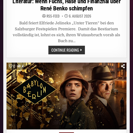
Literatur: Wenn Fuchs, Hase und Finanzhai über
René Benko schimpfen
RSS-FEED
6. AUGUST 2026
Bald feiert Elfriede Jelineks „Unter Tieren“ bei den
Salzburger Festspielen Premiere. Damit das Bestiarium
vollständig ist, lohnt es sich, ihren Wutausbruch vorab als
Buch zu…
LITERATUR:
CONTINUE READING
WENN
FUCHS,
HASE
UND
0
4
FINANZHAI
ÜBER
RENÉ
BENKO
SCHIMPFEN