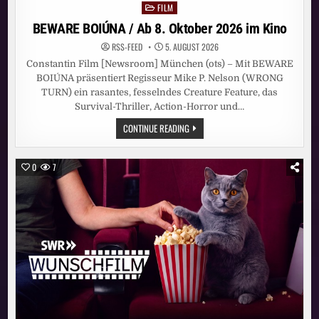
FILM
Posted
in
BEWARE BOIÚNA / Ab 8. Oktober 2026 im Kino
RSS-FEED
5. AUGUST 2026
Constantin Film [Newsroom] München (ots) – Mit BEWARE
BOIÚNA präsentiert Regisseur Mike P. Nelson (WRONG
TURN) ein rasantes, fesselndes Creature Feature, das
Survival-Thriller, Action-Horror und…
BEWARE
CONTINUE READING
BOIÚNA
/
AB
8.
0
7
OKTOBER
2026
IM
KINO