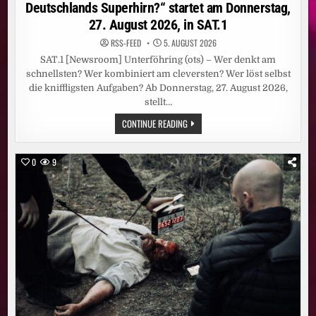
Deutschlands Superhirn?“ startet am Donnerstag,
27. August 2026, in SAT.1
RSS-FEED
5. AUGUST 2026
SAT.1 [Newsroom] Unterföhring (ots) – Wer denkt am
schnellsten? Wer kombiniert am cleversten? Wer löst selbst
die kniffligsten Aufgaben? Ab Donnerstag, 27. August 2026,
stellt…
RUNDE
CONTINUE READING
SACHE.
JÖRG
PILAWAS
NEUES
0
9
QUIZ
„WER
IST
DEUTSCHLANDS
SUPERHIRN?“
STARTET
AM
DONNERSTAG,
27.
AUGUST
2026,
IN
SAT.1