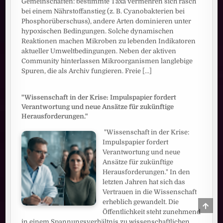
Gemeinschaften: bestimmte Taxa vermehren sich rasch
bei einem Nährstoffanstieg (z. B. Cyanobakterien bei
Phosphorüberschuss), andere Arten dominieren unter
hypoxischen Bedingungen. Solche dynamischen
Reaktionen machen Mikroben zu lebenden Indikatoren
aktueller Umweltbedingungen. Neben der aktiven
Community hinterlassen Mikroorganismen langlebige
Spuren, die als Archiv fungieren. Freie
[...]
"Wissenschaft in der Krise: Impulspapier fordert
Verantwortung und neue Ansätze für zukünftige
Herausforderungen."
"Wissenschaft in der Krise:
Impulspapier fordert
Verantwortung und neue
Ansätze für zukünftige
Herausforderungen." In den
letzten Jahren hat sich das
Vertrauen in die Wissenschaft
erheblich gewandelt. Die
SCRO
TO
Öffentlichkeit steht zunehmend
TOP
in einem Spannungsverhältnis zu wissenschaftlichen