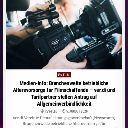
SEVEN.ONE
MEDIA
STARTET
SENDERÜBERGREIFENDES
WERBEFORMAT
ALL21
ROADBLOCKING
FILM
Posted
in
Medien-Info: Branchenweite betriebliche
Altersvorsorge für Filmschaffende – ver.di und
Tarifpartner stellen Antrag auf
Allgemeinverbindlichkeit
RSS-FEED
5. AUGUST 2026
ver.di Vereinte Dienstleistungsgewerkschaft [Newsroom]
Branchenweite betriebliche Altersvorsorge für