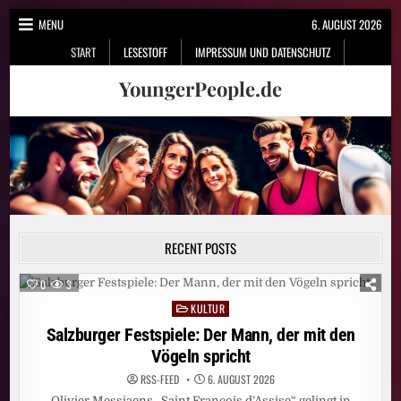
Skip
MENU
6. AUGUST 2026
to
START
LESESTOFF
IMPRESSUM UND DATENSCHUTZ
content
YoungerPeople.de
RECENT POSTS
0
3
KULTUR
Posted
in
Salzburger Festspiele: Der Mann, der mit den
Vögeln spricht
RSS-FEED
6. AUGUST 2026
Olivier Messiaens „Saint François d’Assise“ gelingt in