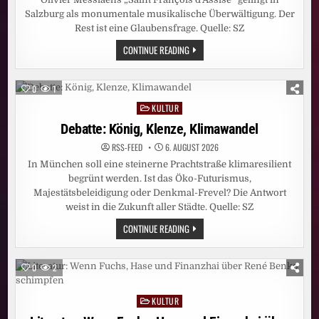
Salzburg als monumentale musikalische Überwältigung. Der
Rest ist eine Glaubensfrage. Quelle: SZ
SALZBURGER
CONTINUE READING
FESTSPIELE:
DER
MANN,
DER
0
1
MIT
DEN
KULTUR
Posted
VÖGELN
SPRICHT
in
Debatte: König, Klenze, Klimawandel
RSS-FEED
6. AUGUST 2026
In München soll eine steinerne Prachtstraße klimaresilient
begrünt werden. Ist das Öko-Futurismus,
Majestätsbeleidigung oder Denkmal-Frevel? Die Antwort
weist in die Zukunft aller Städte. Quelle: SZ
DEBATTE:
CONTINUE READING
KÖNIG,
KLENZE,
KLIMAWANDEL
0
2
KULTUR
Posted
in