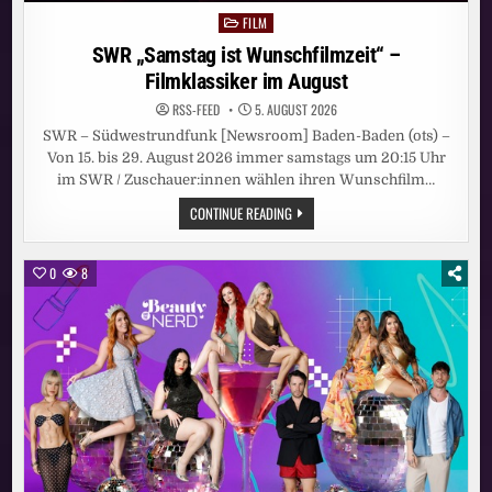
FILM
Posted
in
SWR „Samstag ist Wunschfilmzeit“ –
Filmklassiker im August
RSS-FEED
5. AUGUST 2026
SWR – Südwestrundfunk [Newsroom] Baden-Baden (ots) –
Von 15. bis 29. August 2026 immer samstags um 20:15 Uhr
im SWR / Zuschauer:innen wählen ihren Wunschfilm…
SWR
CONTINUE READING
„SAMSTAG
IST
WUNSCHFILMZEIT“
–
0
8
FILMKLASSIKER
IM
AUGUST