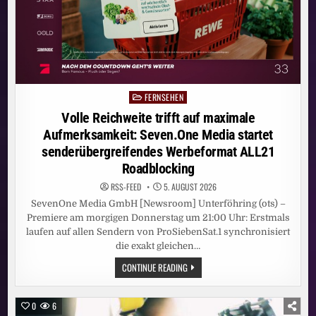
DARAUF
GEBEN
DIE
BEAUTYS
IN
DER
PROSIEBEN
REALITY-
SHOW
„BEAUTY
&
FERNSEHEN
Posted
THE
in
NERD“
Volle Reichweite trifft auf maximale
Aufmerksamkeit: Seven.One Media startet
senderübergreifendes Werbeformat ALL21
Roadblocking
RSS-FEED
5. AUGUST 2026
SevenOne Media GmbH [Newsroom] Unterföhring (ots) –
Premiere am morgigen Donnerstag um 21:00 Uhr: Erstmals
laufen auf allen Sendern von ProSiebenSat.1 synchronisiert
die exakt gleichen…
VOLLE
CONTINUE READING
REICHWEITE
TRIFFT
AUF
MAXIMALE
0
6
AUFMERKSAMKEIT: