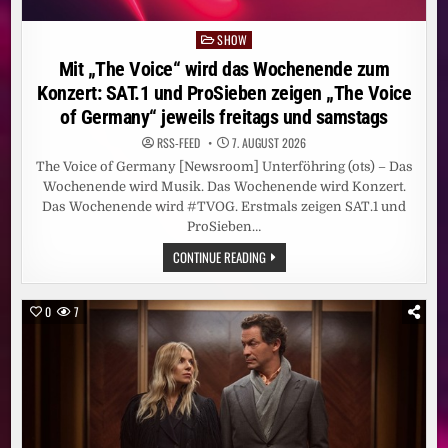
SHOW
Posted
in
Mit „The Voice“ wird das Wochenende zum
Konzert: SAT.1 und ProSieben zeigen „The Voice
of Germany“ jeweils freitags und samstags
RSS-FEED
7. AUGUST 2026
The Voice of Germany [Newsroom] Unterföhring (ots) – Das
Wochenende wird Musik. Das Wochenende wird Konzert.
Das Wochenende wird #TVOG. Erstmals zeigen SAT.1 und
ProSieben…
MIT
CONTINUE READING
„THE
VOICE“
WIRD
DAS
0
7
WOCHENENDE
ZUM
KONZERT:
SAT.1
UND
PROSIEBEN
ZEIGEN
„THE
VOICE
OF