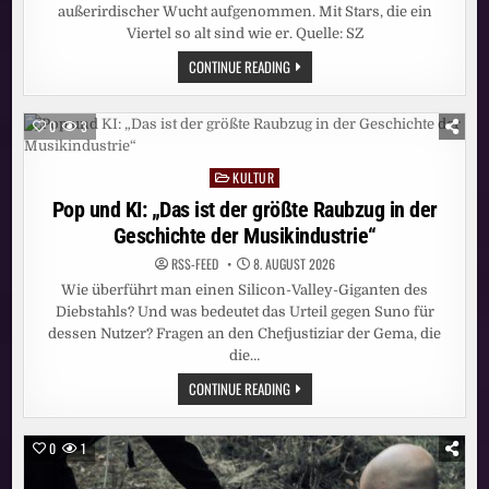
außerirdischer Wucht aufgenommen. Mit Stars, die ein
Viertel so alt sind wie er. Quelle: SZ
JAZZ:
CONTINUE READING
102
JAHRE
UND
KEIN
0
3
BISSCHEN
LEISE
KULTUR
Posted
in
Pop und KI: „Das ist der größte Raubzug in der
Geschichte der Musikindustrie“
RSS-FEED
8. AUGUST 2026
Wie überführt man einen Silicon-Valley-Giganten des
Diebstahls? Und was bedeutet das Urteil gegen Suno für
dessen Nutzer? Fragen an den Chefjustiziar der Gema, die
die…
POP
CONTINUE READING
UND
KI:
„DAS
IST
0
1
DER
GRÖSSTE R
AUBZUG I