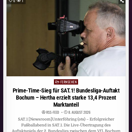
0
1
ERREICHT
IM
JULI
11,41
MILLIONEN
MENSCHEN
FERNSEHEN
Posted
in
Prime-Time-Sieg für SAT.1! Bundesliga-Auftakt
Bochum – Hertha erzielt starke 13,4 Prozent
Marktanteil
RSS-FEED
8. AUGUST 2026
SAT.1 [Newsroom]Unterföhring (ots) – Erfolgreicher
Fußballabend in SAT.1. Die Live-Übertragung des
Auftaktspiels der 2. Bundesliga zwischen dem VfL Bochum