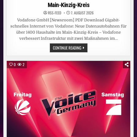
Main-Kinzig-Kreis
RSS-FEED
7. AUGUST 2026
Vodafone GmbH [Newsroom] PDF Download Gigabit-
schnelles Internet von Vodafone: Neue Datenautobahnen für
über 1400 Haushalte im Main-Kinzig-Kreis – Vodafone
verbessert Infrastruktur mit zwei Maßnahmen im…
GIGABIT-
CONTINUE READING
SCHNELLES
INTERNET
VON
VODAFONE:
0
2
NEUE
DATENAUTOBAHNEN
FÜR
ÜBER
1400
HAUSHALTE
IM
MAIN-
KINZIG-
KREIS