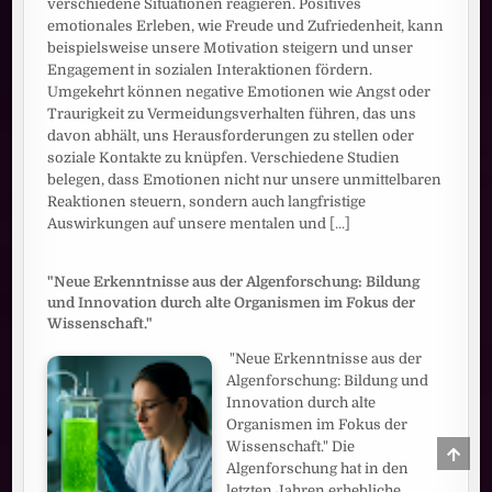
verschiedene Situationen reagieren. Positives
emotionales Erleben, wie Freude und Zufriedenheit, kann
beispielsweise unsere Motivation steigern und unser
Engagement in sozialen Interaktionen fördern.
Umgekehrt können negative Emotionen wie Angst oder
Traurigkeit zu Vermeidungsverhalten führen, das uns
davon abhält, uns Herausforderungen zu stellen oder
soziale Kontakte zu knüpfen. Verschiedene Studien
belegen, dass Emotionen nicht nur unsere unmittelbaren
Reaktionen steuern, sondern auch langfristige
Auswirkungen auf unsere mentalen und
[...]
"Neue Erkenntnisse aus der Algenforschung: Bildung
und Innovation durch alte Organismen im Fokus der
Wissenschaft."
"Neue Erkenntnisse aus der
Algenforschung: Bildung und
Innovation durch alte
Organismen im Fokus der
Wissenschaft." Die
SCRO
TO
Algenforschung hat in den
TOP
letzten Jahren erhebliche