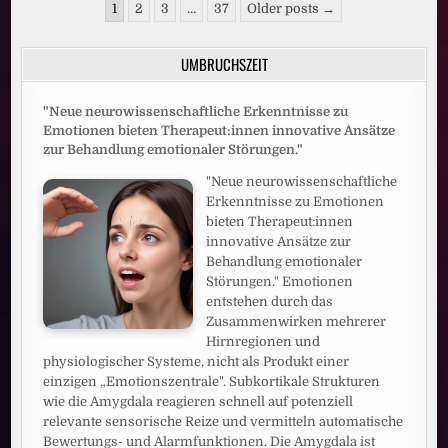
Seitennummerierung
DANN
1
2
3
…
37
Older posts →
BESSERES
der
MOBILFUNKNETZ
Beiträge
UMBRUCHSZEIT
"Neue neurowissenschaftliche Erkenntnisse zu
Emotionen bieten Therapeut:innen innovative Ansätze
zur Behandlung emotionaler Störungen."
"Neue neurowissenschaftliche
Erkenntnisse zu Emotionen
bieten Therapeut:innen
innovative Ansätze zur
Behandlung emotionaler
Störungen." Emotionen
entstehen durch das
Zusammenwirken mehrerer
Hirnregionen und
physiologischer Systeme, nicht als Produkt einer
einzigen „Emotionszentrale". Subkortikale Strukturen
wie die Amygdala reagieren schnell auf potenziell
relevante sensorische Reize und vermitteln automatische
Bewertungs- und Alarmfunktionen. Die Amygdala ist