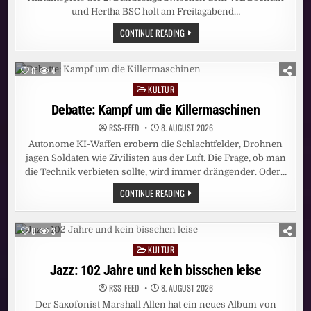
und Hertha BSC holt am Freitagabend…
PRIME-
CONTINUE READING
TIME-
SIEG
FÜR
SAT.1!
0
4
BUNDESLIGA-
AUFTAKT
KULTUR
Posted
BOCHUM
–
in
Debatte: Kampf um die Killermaschinen
HERTHA
ERZIELT
RSS-FEED
8. AUGUST 2026
STARKE
13,4
Autonome KI-Waffen erobern die Schlachtfelder, Drohnen
PROZENT
MARKTANTEIL
jagen Soldaten wie Zivilisten aus der Luft. Die Frage, ob man
die Technik verbieten sollte, wird immer drängender. Oder…
DEBATTE:
CONTINUE READING
KAMPF
UM
DIE
KILLERMASCHINEN
0
3
KULTUR
Posted
in
Jazz: 102 Jahre und kein bisschen leise
RSS-FEED
8. AUGUST 2026
Der Saxofonist Marshall Allen hat ein neues Album von