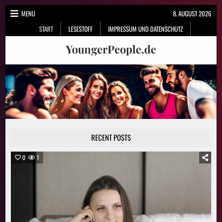
Skip
MENU
8. AUGUST 2026
to
START
LESESTOFF
IMPRESSUM UND DATENSCHUTZ
content
YoungerPeople.de
RECENT POSTS
0
1