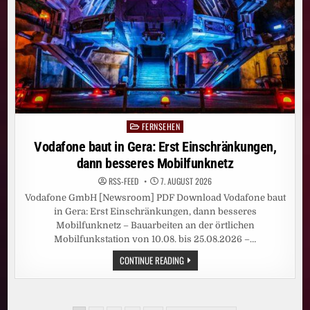
SKY
ORIGINAL
SERIE
„WAR“
AN
FERNSEHEN
Posted
in
Vodafone baut in Gera: Erst Einschränkungen,
dann besseres Mobilfunknetz
RSS-FEED
7. AUGUST 2026
Vodafone GmbH [Newsroom] PDF Download Vodafone baut
in Gera: Erst Einschränkungen, dann besseres
Mobilfunknetz – Bauarbeiten an der örtlichen
Mobilfunkstation von 10.08. bis 25.08.2026 –…
VODAFONE
CONTINUE READING
BAUT
IN
GERA:
ERST
EINSCHRÄNKUNGEN,