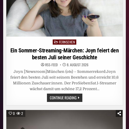
FERNSEHEN
Posted
in
Ein Sommer-Streaming-Märchen: Joyn feiert den
besten Juli seiner Geschichte
RSS-FEED
8. AUGUST 2026
Joyn [Newsroom]München (ots) – Sommerrekord:Joyn
feiert den besten Juli seit seinem Bestehen und erreicht 10,6
Millionen Zuschauer:innen. Der ProSiebenSat.1-Streamer
wächst damit um schöne 17,2 Prozent…
EIN
CONTINUE READING
SOMMER-
STREAMING-
MÄRCHEN:
JOYN
0
2
FEIERT
DEN
BESTEN
JULI