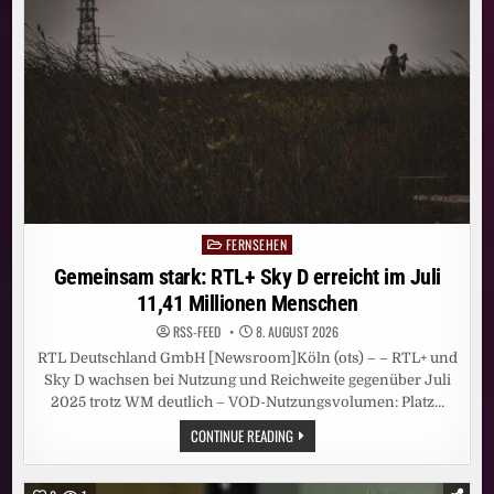
SEINER
GESCHICHTE
FERNSEHEN
Posted
in
Gemeinsam stark: RTL+ Sky D erreicht im Juli
11,41 Millionen Menschen
RSS-FEED
8. AUGUST 2026
RTL Deutschland GmbH [Newsroom]Köln (ots) – – RTL+ und
Sky D wachsen bei Nutzung und Reichweite gegenüber Juli
2025 trotz WM deutlich – VOD-Nutzungsvolumen: Platz…
GEMEINSAM
CONTINUE READING
STARK:
RTL+
SKY
D