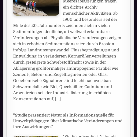
Meeresablagerungen tragen
ein dichtes Archiv
menschlicher Aktivitäten: ab
1900 und besonders seit der
Mitte des 20. Jahrhunderts zeichnen sich in vielen
Sedimentfolgen deutliche, oft weltweit erkennbare
Veränderungen ab. Physikalische Veränderungen zeigen
sich in erhöhten Sedimentationsraten durch Erosion
infolge Landnutzungswandel, Flussbegradigungen und
Entwaldung, in veränderten Korngrößenverteilungen
durch gesteigerte Schwebstofffracht sowie in der
Ablagerung großformatiger anthropogener Partikel wie
Zement-, Beton- und Ziegelfragmenten oder Glas.
Geochemische Signaturen sind leicht nachweisbar:
Schwermetalle wie Blei, Quecksilber, Cadmium und
Arsen treten seit der Industrialisierung in erhöhten
Konzentrationen auf,
[...]
"Studie präsentiert Natur als Informationsquelle für
Umweltpädagogen über klimatische Veränderungen und
ihre Auswirkungen."
"Studie präsentiert Natur als