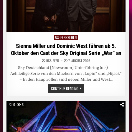
GERMANY“
JEWEILS
FREITAGS
UND
SAMSTAGS
FERNSEHEN
Posted
in
Sienna Miller und Dominic West führen ab 5.
Oktober den Cast der Sky Original Serie „War“ an
RSS-FEED
7. AUGUST 2026
Sky Deutschland [Newsroom] Unterföhring (ots) – –
Achtteilige Serie von den Machern von „Lupin“ und „Hijack“
– In den Hauptrollen sind neben Miller und West…
SIENNA
CONTINUE READING
MILLER
UND
DOMINIC
WEST
0
6
FÜHREN
AB
5.
OKTOBER
DEN
CAST
DER