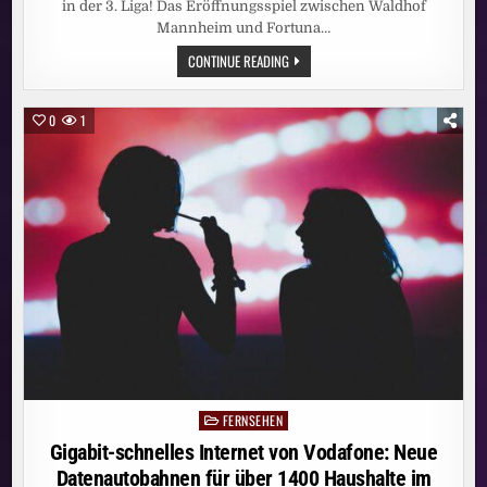
in der 3. Liga! Das Eröffnungsspiel zwischen Waldhof
Mannheim und Fortuna…
3.
CONTINUE READING
LIGA
KOMPLETT
LIVE
BEI
0
1
MAGENTASPORT:
HEISSE D
ISKUSSIONEN B
EI M
ANNHEIMS A
UFTAKTSIEG: S
CHIEDSRICHTERIN M
ICHEL S
ELBSTKRITISCH, K
LOS Z
IEHT H
UT –
E
NDE S
AUER A
UF S
EIN T
EAM: „
BRUTAL S
CHLECHTE 1
. H
FERNSEHEN
Posted
ALBZEIT“
in
Gigabit-schnelles Internet von Vodafone: Neue
Datenautobahnen für über 1400 Haushalte im