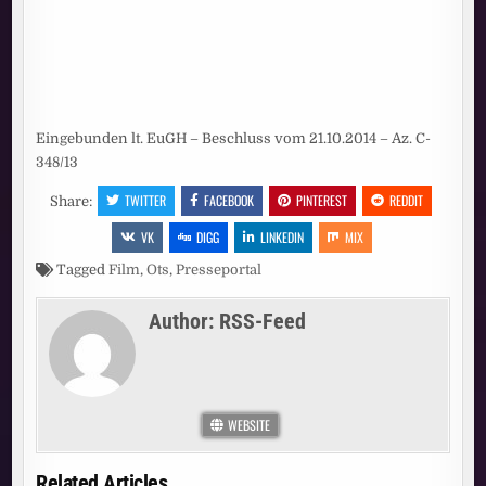
Eingebunden lt. EuGH – Beschluss vom 21.10.2014 – Az. C-
348/13
TWITTER
FACEBOOK
PINTEREST
REDDIT
Share:
VK
DIGG
LINKEDIN
MIX
Tagged
Film
,
Ots
,
Presseportal
Author:
RSS-Feed
WEBSITE
Related Articles