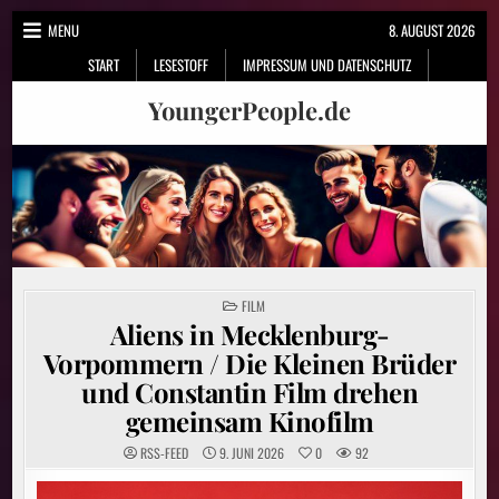
Skip
MENU
8. AUGUST 2026
to
START
LESESTOFF
IMPRESSUM UND DATENSCHUTZ
content
YoungerPeople.de
POSTED
FILM
IN
Aliens in Mecklenburg-
Vorpommern / Die Kleinen Brüder
und Constantin Film drehen
gemeinsam Kinofilm
RSS-FEED
9. JUNI 2026
0
92