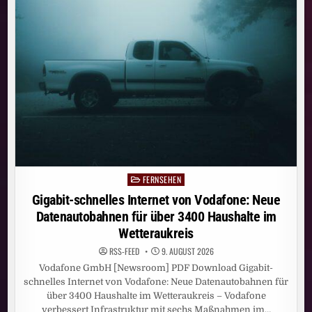
HAUSHALTE
IM
LANDKREIS
OFFENBACH
FERNSEHEN
Posted
in
Gigabit-schnelles Internet von Vodafone: Neue
Datenautobahnen für über 3400 Haushalte im
Wetteraukreis
RSS-FEED
9. AUGUST 2026
Vodafone GmbH [Newsroom] PDF Download Gigabit-
schnelles Internet von Vodafone: Neue Datenautobahnen für
über 3400 Haushalte im Wetteraukreis – Vodafone
verbessert Infrastruktur mit sechs Maßnahmen im…