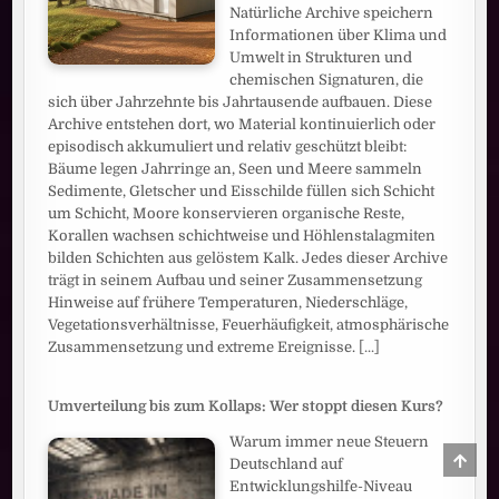
Natürliche Archive speichern
Informationen über Klima und
Umwelt in Strukturen und
chemischen Signaturen, die
sich über Jahrzehnte bis Jahrtausende aufbauen. Diese
Archive entstehen dort, wo Material kontinuierlich oder
episodisch akkumuliert und relativ geschützt bleibt:
Bäume legen Jahrringe an, Seen und Meere sammeln
Sedimente, Gletscher und Eisschilde füllen sich Schicht
um Schicht, Moore konservieren organische Reste,
Korallen wachsen schichtweise und Höhlenstalagmiten
bilden Schichten aus gelöstem Kalk. Jedes dieser Archive
trägt in seinem Aufbau und seiner Zusammensetzung
Hinweise auf frühere Temperaturen, Niederschläge,
Vegetationsverhältnisse, Feuerhäufigkeit, atmosphärische
Zusammensetzung und extreme Ereignisse.
[...]
Umverteilung bis zum Kollaps: Wer stoppt diesen Kurs?
Warum immer neue Steuern
SCRO
Deutschland auf
TO
Entwicklungshilfe-Niveau
TOP