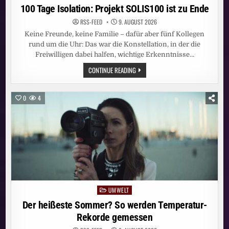
in
100 Tage Isolation: Projekt SOLIS100 ist zu Ende
RSS-FEED
9. AUGUST 2026
Keine Freunde, keine Familie – dafür aber fünf Kollegen
rund um die Uhr: Das war die Konstellation, in der die
Freiwilligen dabei halfen, wichtige Erkenntnisse…
100
CONTINUE READING
TAGE
ISOLATION:
PROJEKT
SOLIS100
0
4
IST
ZU
ENDE
UMWELT
Posted
in
Der heißeste Sommer? So werden Temperatur-
Rekorde gemessen