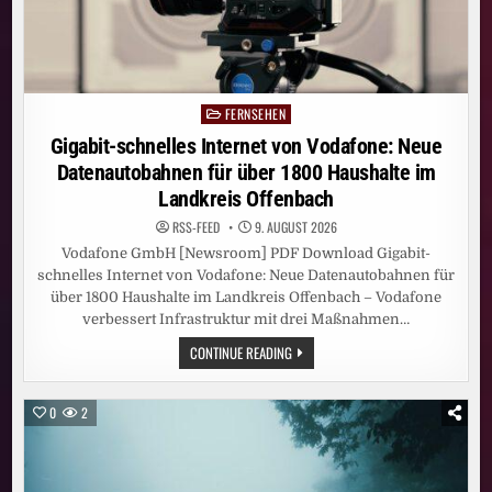
FERNSEHEN
Posted
in
Gigabit-schnelles Internet von Vodafone: Neue
Datenautobahnen für über 1800 Haushalte im
Landkreis Offenbach
RSS-FEED
9. AUGUST 2026
Vodafone GmbH [Newsroom] PDF Download Gigabit-
schnelles Internet von Vodafone: Neue Datenautobahnen für
über 1800 Haushalte im Landkreis Offenbach – Vodafone
verbessert Infrastruktur mit drei Maßnahmen…
GIGABIT-
CONTINUE READING
SCHNELLES
INTERNET
VON
VODAFONE:
0
2
NEUE
DATENAUTOBAHNEN
FÜR
ÜBER
1800