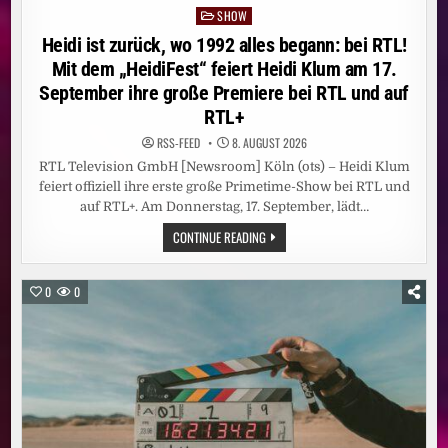
SHOW
Posted
in
Heidi ist zurück, wo 1992 alles begann: bei RTL!
Mit dem „HeidiFest“ feiert Heidi Klum am 17.
September ihre große Premiere bei RTL und auf
RTL+
RSS-FEED
8. AUGUST 2026
RTL Television GmbH [Newsroom] Köln (ots) – Heidi Klum
feiert offiziell ihre erste große Primetime-Show bei RTL und
auf RTL+. Am Donnerstag, 17. September, lädt…
HEIDI
CONTINUE READING
IST
ZURÜCK,
WO
1992
0
0
ALLES
BEGANN:
BEI
RTL!
MIT
DEM
„HEIDIFEST“
FEIERT
HEIDI
KLUM
AM
17.