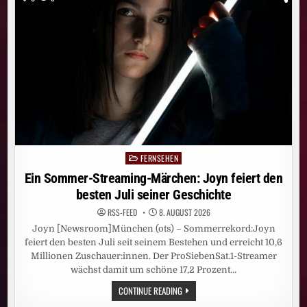
„WIR
KÖNNEN
ES
NOCH
BESSER“
–
MSV-
COACH
HIRSCH
SIEHT
TROTZ
3:0
MEHR
POTENZIAL,
MÜNSTER-
TRAINER
WÖRLE
VON
FERNSEHEN
Posted
SEINEN
„PREUSSEN B
in
Ein Sommer-Streaming-Märchen: Joyn feiert den
EEINDRUCKT“, 5
:2! R
besten Juli seiner Geschichte
EGENSBURG H
AT S
RSS-FEED
8. AUGUST 2026
PASS
Joyn [Newsroom]München (ots) – Sommerrekord:Joyn
feiert den besten Juli seit seinem Bestehen und erreicht 10,6
Millionen Zuschauer:innen. Der ProSiebenSat.1-Streamer
wächst damit um schöne 17,2 Prozent…
EIN
CONTINUE READING
SOMMER-