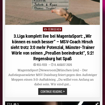
SEPTEMBER
IHRE
GROSSE P
REMIERE B
EI R
TL U
ND A
UF R
TL+
FERNSEHEN
Posted
in
3.Liga komplett live bei MagentaSport: „Wir
können es noch besser“ – MSV-Coach Hirsch
sieht trotz 3:0 mehr Potenzial, Münster-Trainer
Wörle von seinen „Preußen beeindruckt“, 5:2!
Regensburg hat Spaß
RSS-FEED
8. AUGUST 2026
MagentaSport [Newsroom]München (ots) – Der
Aufstiegsanwärter MSV Duisburg feiert gegen den Aufsteiger
Meppen einen 3:0-Auftaktsieg. „Du willst von Anfang an
dabei sein. Wir sind gut…
3.LIGA
CONTINUE READING
KOMPLETT
LIVE
BEI
MAGENTASPORT:
0
5