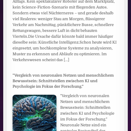
Alltags. Kein spektakulärer Roboter auf dem Marktplatz,
kein Science-Fiction-Szenario mit fliegenden Autos.
Sondern etwas viel Nüchterneres – und gerade deshalb
viel Realeres: weniger Stau am Morgen, flüssigerer
Verkehr am Nachmittag, pünktlichere Busse, schnellere
Rettungswagen, bessere Luft in dicht bebauten
Vierteln.Die Ursache dafür könnte bald immer häufiger
dieselbe sein: Künstliche Intelligenz.Schon heute wird KI
eingesetzt, um hochkomplexe Systeme zu analysieren,
Muster zu erkennen und Abläufe zu optimieren. Im
Verkehrswesen scheint das
[...]
"Vergleich von neuronalen Netzen und menschlichem
Bewusstsein: Schnittstellen zwischen KI und
Psychologie im Fokus der Forschung."
"Vergleich von neuronalen
Netzen und menschlichem
Bewusstsein: Schnittstellen
zwischen KI und Psychologie
im Fokus der Forschung."
Neuronale Netze sind ein
zentraler Bestandteil der