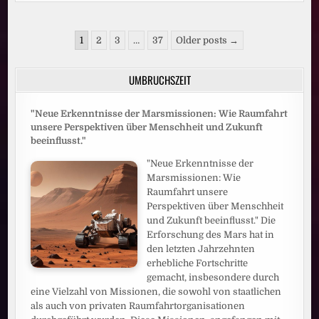
STREAMING-
MÄRCHEN:
JOYN
FEIERT
Seitennummerierung
DEN
1
2
3
…
37
Older posts →
BESTEN
der
JULI
SEINER
Beiträge
GESCHICHTE
UMBRUCHSZEIT
"Neue Erkenntnisse der Marsmissionen: Wie Raumfahrt
unsere Perspektiven über Menschheit und Zukunft
beeinflusst."
"Neue Erkenntnisse der
Marsmissionen: Wie
Raumfahrt unsere
Perspektiven über Menschheit
und Zukunft beeinflusst." Die
Erforschung des Mars hat in
den letzten Jahrzehnten
erhebliche Fortschritte
gemacht, insbesondere durch
eine Vielzahl von Missionen, die sowohl von staatlichen
als auch von privaten Raumfahrtorganisationen