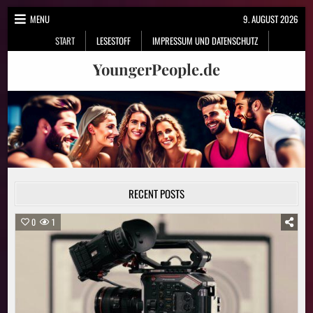
Skip
MENU
9. AUGUST 2026
to
START
LESESTOFF
IMPRESSUM UND DATENSCHUTZ
content
YoungerPeople.de
RECENT POSTS
0
1