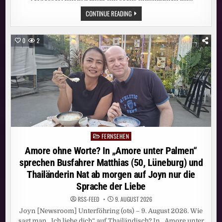
GIGABIT-
CONTINUE READING
SCHNELLES
INTERNET
VON
VODAFONE:
0
2
NEUE
DATENAUTOBAHNEN
FÜR
ÜBER
3400
HAUSHALTE
IM
WETTERAUKREIS
FERNSEHEN
Posted
in
Amore ohne Worte? In „Amore unter Palmen“
sprechen Busfahrer Matthias (50, Lüneburg) und
Thailänderin Nat ab morgen auf Joyn nur die
Sprache der Liebe
RSS-FEED
9. AUGUST 2026
Joyn [Newsroom] Unterföhring (ots) – 9. August 2026. Wie
sagt man „Ich liebe dich“ auf Thailändisch? In „Amore unter