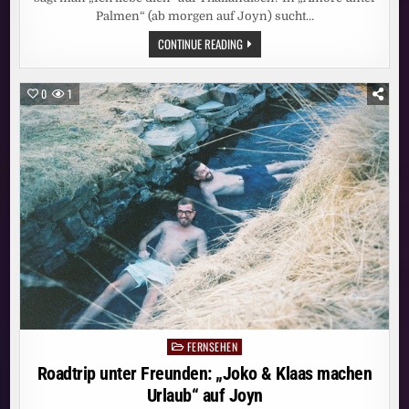
Palmen“ (ab morgen auf Joyn) sucht…
AMORE
CONTINUE READING
OHNE
WORTE?
IN
„AMORE
0
1
UNTER
PALMEN“
SPRECHEN
BUSFAHRER
MATTHIAS
(50,
LÜNEBURG)
UND
THAILÄNDERIN
NAT
AB
MORGEN
AUF
JOYN
NUR
DIE
SPRACHE
DER
LIEBE
FERNSEHEN
Posted
in
Roadtrip unter Freunden: „Joko & Klaas machen
Urlaub“ auf Joyn