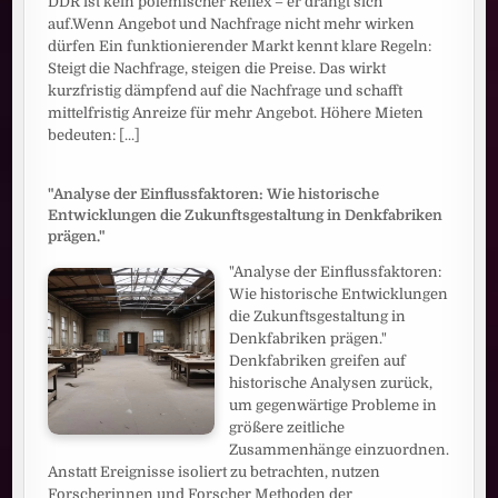
DDR ist kein polemischer Reflex – er drängt sich
auf.Wenn Angebot und Nachfrage nicht mehr wirken
dürfen Ein funktionierender Markt kennt klare Regeln:
Steigt die Nachfrage, steigen die Preise. Das wirkt
kurzfristig dämpfend auf die Nachfrage und schafft
mittelfristig Anreize für mehr Angebot. Höhere Mieten
bedeuten:
[...]
"Analyse der Einflussfaktoren: Wie historische
Entwicklungen die Zukunftsgestaltung in Denkfabriken
prägen."
"Analyse der Einflussfaktoren:
Wie historische Entwicklungen
die Zukunftsgestaltung in
Denkfabriken prägen."
Denkfabriken greifen auf
historische Analysen zurück,
um gegenwärtige Probleme in
größere zeitliche
Zusammenhänge einzuordnen.
Anstatt Ereignisse isoliert zu betrachten, nutzen
Forscherinnen und Forscher Methoden der