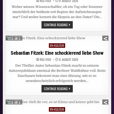
RSS-FEED
9. AUGUST 2026
Woher wissen Wissenschaftler, ob ein Tag oder Sommer
tatsächlich der heißeste seit Beginn der Aufzeichnungen
war? Und woher kommt die Skepsis an den Daten? Die…
DER
CONTINUE READING
HEISSESTE S
OMMER? S
O W
ERDEN T
0
5
EMPERATUR-R
EKORDE G
KULTUR
Posted
EMESSEN
in
Sebastian Fitzek: Eine schockierend liebe Show
RSS-FEED
9. AUGUST 2026
Der Thriller-Autor Sebastian Fitzek macht zu seinem
Autorenjubiläum zweimal die Berliner Waldbühne voll. Beim
Zuschauen bekommt man eine Ahnung, wie er so
unwahrscheinlich erfolgreich werden…
SEBASTIAN
CONTINUE READING
FITZEK:
EINE
SCHOCKIEREND
LIEBE
0
4
SHOW
KULTUR
Posted