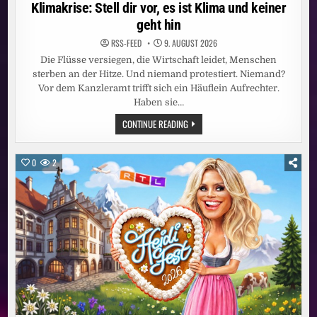
in
Klimakrise: Stell dir vor, es ist Klima und keiner
geht hin
RSS-FEED
9. AUGUST 2026
Die Flüsse versiegen, die Wirtschaft leidet, Menschen
sterben an der Hitze. Und niemand protestiert. Niemand?
Vor dem Kanzleramt trifft sich ein Häuflein Aufrechter.
Haben sie…
KLIMAKRISE:
CONTINUE READING
STELL
DIR
VOR,
ES
0
2
IST
KLIMA
UND
KEINER
GEHT
HIN