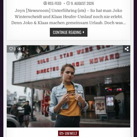
RSS-FEED
9. AUGUST 2026
Joyn [Newsroom] Unterföhring (ots) – So hat man Joko
Winterscheidt und Klaas Heufer-Umlauf noch nie erlebt.
Denn Joko & Klaas machen gemeinsam Urlaub. Doch was…
ROADTRIP
CONTINUE READING
UNTER
FREUNDEN:
„JOKO
&
0
3
KLAAS
MACHEN
URLAUB“
AUF
JOYN
UMWELT
Posted