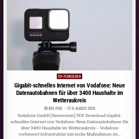
FÜR
ÜBER
1800
HAUSHALTE
IM
LANDKREIS
OFFENBACH
FERNSEHEN
Posted
in
Gigabit-schnelles Internet von Vodafone: Neue
Datenautobahnen für über 3400 Haushalte im
Wetteraukreis
RSS-FEED
9. AUGUST 2026
Vodafone GmbH [Newsroom] PDF Download Gigabit-
schnelles Internet von Vodafone: Neue Datenautobahnen für
über 3400 Haushalte im Wetteraukreis – Vodafone
verbessert Infrastruktur mit sechs Maßnahmen im…