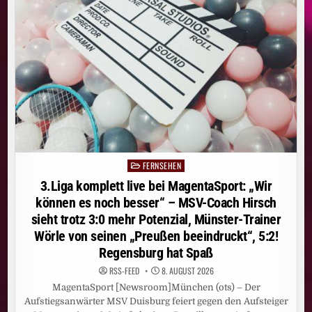
DEM
„HEIDIFEST“
FEIERT
HEIDI
KLUM
AM
17.
SEPTEMBER
IHRE
GROSSE P
REMIERE B
EI R
TL U
ND A
UF R
TL+
FERNSEHEN
Posted
in
3.Liga komplett live bei MagentaSport: „Wir
können es noch besser“ – MSV-Coach Hirsch
sieht trotz 3:0 mehr Potenzial, Münster-Trainer
Wörle von seinen „Preußen beeindruckt“, 5:2!
Regensburg hat Spaß
RSS-FEED
8. AUGUST 2026
MagentaSport [Newsroom]München (ots) – Der
Aufstiegsanwärter MSV Duisburg feiert gegen den Aufsteiger