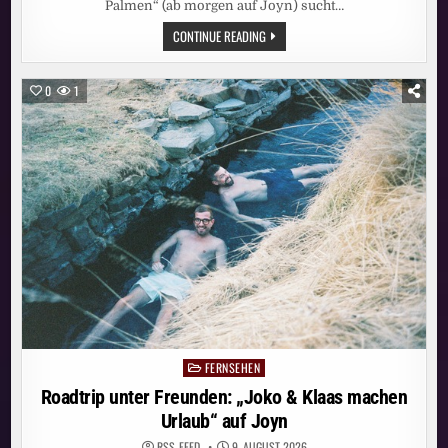
Palmen“ (ab morgen auf Joyn) sucht…
AMORE
CONTINUE READING
OHNE
WORTE?
IN
„AMORE
0
1
UNTER
PALMEN“
SPRECHEN
BUSFAHRER
MATTHIAS
(50,
LÜNEBURG)
UND
THAILÄNDERIN
NAT
AB
MORGEN
AUF
JOYN
NUR
DIE
SPRACHE
DER
LIEBE
FERNSEHEN
Posted
in
Roadtrip unter Freunden: „Joko & Klaas machen
Urlaub“ auf Joyn
RSS-FEED
9. AUGUST 2026