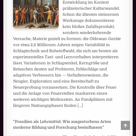
Entwicklung im Kontext
prähistorischer Kulturwandel.
Schon die ältesten steinernen
Werkzeuge dokumentieren
kein bloßes Zufallsprodukt,
sondern wiederkehrende
Versuche, Materie gezielt zu formen: die Oldowan-Geräte
vor etwa 2,6 Millionen Jahren zeigen Variabilität in
Schlagtechnik und Rohstoffwahl, die sich am besten als
experimentelles Tast- und Lernverhalten interpretieren
lässt. Variationen in Schlagwinkel, Kerngröße und
Retuschen deuten auf Probieren, Fehlschläge und
adaptives Verbessern hin — Verhaltensweisen, die
Neugier, Exploration und eine Bereitschaft zu
Neuerprobung voraussetzen. Die Kontrolle über Feuer
und die Anlage von Feuerstellen markieren einen
weiteren wichtigen Meilenstein. An Fundplätzen mit
längeren Nutzungsphasen finden
[...]
"Fossilien als Lehrmittel: Wie ausgestorbene Arten
SCRO
moderne Bildung und Forschung beeinflussen"
TO
TOP