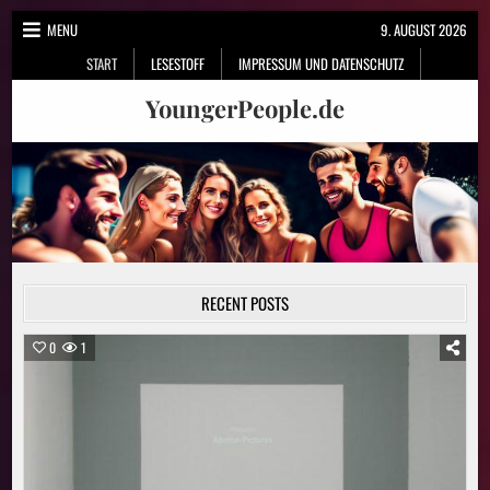
Skip
MENU
9. AUGUST 2026
to
START
LESESTOFF
IMPRESSUM UND DATENSCHUTZ
content
YoungerPeople.de
RECENT POSTS
0
1