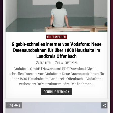
FERNSEHEN
Posted
in
Gigabit-schnelles Internet von Vodafone: Neue
Datenautobahnen für über 1800 Haushalte im
Landkreis Offenbach
RSS-FEED
9. AUGUST 2026
Vodafone GmbH [Newsroom] PDF Download Gigabit-
schnelles Internet von Vodafone: Neue Datenautobahnen für
über 1800 Haushalte im Landkreis Offenbach – Vodafone
verbessert Infrastruktur mit drei Maßnahmen…
GIGABIT-
CONTINUE READING
SCHNELLES
INTERNET
VON
VODAFONE:
0
2
NEUE
DATENAUTOBAHNEN