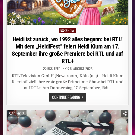
SHOW
Posted
in
Heidi ist zurück, wo 1992 alles begann: bei RTL!
Mit dem „HeidiFest“ feiert Heidi Klum am 17.
September ihre große Premiere bei RTL und auf
RTL+
RSS-FEED
8. AUGUST 2026
RTL Television GmbH [Newsroom] Köln (ots) – Heidi Klum
feiert offiziell ihre erste große Primetime-Show bei RTL und
auf RTL+. Am Donnerstag, 17. September, lädt…
HEIDI
CONTINUE READING
IST
ZURÜCK,
WO
1992
0
2
ALLES
BEGANN:
BEI
RTL!
MIT