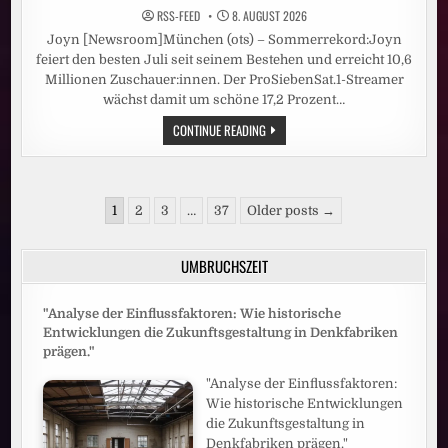
RSS-FEED
8. AUGUST 2026
Joyn [Newsroom]München (ots) – Sommerrekord:Joyn
feiert den besten Juli seit seinem Bestehen und erreicht 10,6
Millionen Zuschauer:innen. Der ProSiebenSat.1-Streamer
wächst damit um schöne 17,2 Prozent…
EIN
CONTINUE READING
SOMMER-
STREAMING-
MÄRCHEN:
JOYN
FEIERT
Seitennummerierung
DEN
1
2
3
…
37
Older posts →
BESTEN
der
JULI
SEINER
Beiträge
GESCHICHTE
UMBRUCHSZEIT
"Analyse der Einflussfaktoren: Wie historische
Entwicklungen die Zukunftsgestaltung in Denkfabriken
prägen."
"Analyse der Einflussfaktoren:
Wie historische Entwicklungen
die Zukunftsgestaltung in
Denkfabriken prägen."