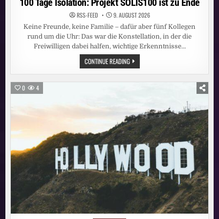
100 Tage Isolation: Projekt SOLIS100 ist zu Ende
RSS-FEED
9. AUGUST 2026
Keine Freunde, keine Familie – dafür aber fünf Kollegen
rund um die Uhr: Das war die Konstellation, in der die
Freiwilligen dabei halfen, wichtige Erkenntnisse…
100
CONTINUE READING
TAGE
ISOLATION:
PROJEKT
SOLIS100
0
4
IST
ZU
ENDE