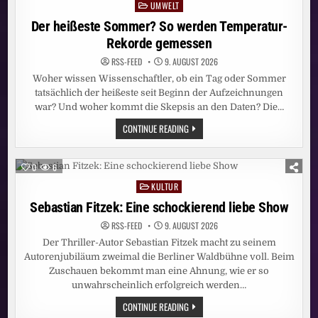
UMWELT
Posted
in
Der heißeste Sommer? So werden Temperatur-
Rekorde gemessen
RSS-FEED
9. AUGUST 2026
Woher wissen Wissenschaftler, ob ein Tag oder Sommer
tatsächlich der heißeste seit Beginn der Aufzeichnungen
war? Und woher kommt die Skepsis an den Daten? Die…
DER
CONTINUE READING
HEISSESTE S
OMMER? S
O W
ERDEN T
0
6
EMPERATUR-R
EKORDE G
KULTUR
Posted
EMESSEN
in
Sebastian Fitzek: Eine schockierend liebe Show
RSS-FEED
9. AUGUST 2026
Der Thriller-Autor Sebastian Fitzek macht zu seinem
Autorenjubiläum zweimal die Berliner Waldbühne voll. Beim
Zuschauen bekommt man eine Ahnung, wie er so
unwahrscheinlich erfolgreich werden…
SEBASTIAN
CONTINUE READING
FITZEK: