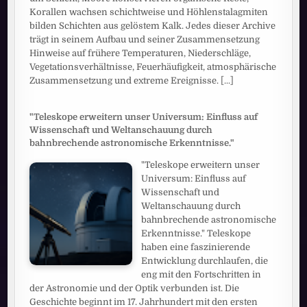
Korallen wachsen schichtweise und Höhlenstalagmiten
bilden Schichten aus gelöstem Kalk. Jedes dieser Archive
trägt in seinem Aufbau und seiner Zusammensetzung
Hinweise auf frühere Temperaturen, Niederschläge,
Vegetationsverhältnisse, Feuerhäufigkeit, atmosphärische
Zusammensetzung und extreme Ereignisse.
[...]
"Teleskope erweitern unser Universum: Einfluss auf
Wissenschaft und Weltanschauung durch
bahnbrechende astronomische Erkenntnisse."
"Teleskope erweitern unser
Universum: Einfluss auf
Wissenschaft und
Weltanschauung durch
bahnbrechende astronomische
Erkenntnisse." Teleskope
haben eine faszinierende
Entwicklung durchlaufen, die
eng mit den Fortschritten in
der Astronomie und der Optik verbunden ist. Die
Geschichte beginnt im 17. Jahrhundert mit den ersten