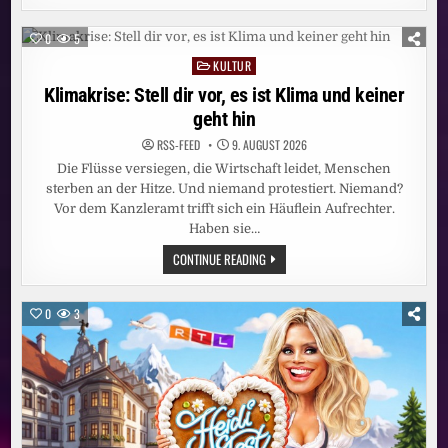
EINE
SCHOCKIEREND
LIEBE
0
5
SHOW
KULTUR
Posted
in
Klimakrise: Stell dir vor, es ist Klima und keiner
geht hin
RSS-FEED
9. AUGUST 2026
Die Flüsse versiegen, die Wirtschaft leidet, Menschen
sterben an der Hitze. Und niemand protestiert. Niemand?
Vor dem Kanzleramt trifft sich ein Häuflein Aufrechter.
Haben sie…
KLIMAKRISE:
CONTINUE READING
STELL
DIR
VOR,
ES
0
3
IST
KLIMA
UND
KEINER
GEHT
HIN