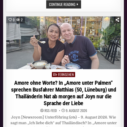
GIGABIT-
CONTINUE READING
SCHNELLES
INTERNET
VON
VODAFONE:
0
2
NEUE
DATENAUTOBAHNEN
FÜR
ÜBER
3400
HAUSHALTE
IM
WETTERAUKREIS
FERNSEHEN
Posted
in
Amore ohne Worte? In „Amore unter Palmen“
sprechen Busfahrer Matthias (50, Lüneburg) und
Thailänderin Nat ab morgen auf Joyn nur die
Sprache der Liebe
RSS-FEED
9. AUGUST 2026
Joyn [Newsroom] Unterföhring (ots) – 9. August 2026. Wie
sagt man „Ich liebe dich“ auf Thailändisch? In „Amore unter