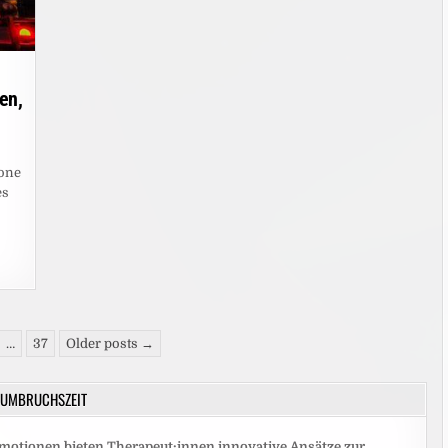
en,
one
es
…
37
Older posts →
UMBRUCHSZEIT
motionen bieten Therapeut:innen innovative Ansätze zur