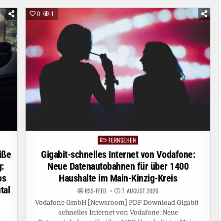
„DAS
IST
0
1
DER
GRÖSSTE R
AUBZUG I
N D
ER G
ESCHICHTE D
ER M
USIKINDUSTRIE“
FERNSEHEN
Posted
in
iße
Gigabit-schnelles Internet von Vodafone:
:
Neue Datenautobahnen für über 1400
os
Haushalte im Main-Kinzig-Kreis
tal
RSS-FEED
7. AUGUST 2026
Vodafone GmbH [Newsroom] PDF Download Gigabit-
schnelles Internet von Vodafone: Neue