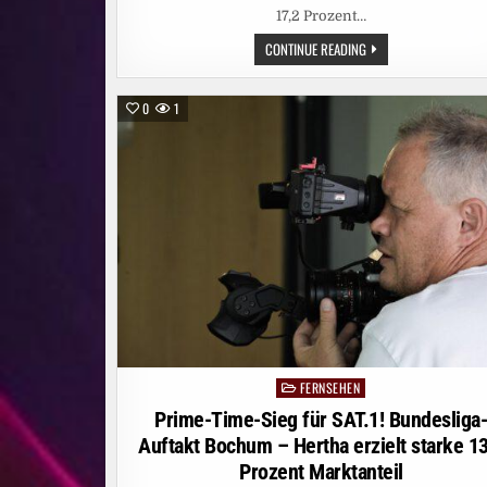
17,2 Prozent…
EIN
CONTINUE READING
SOMMER-
STREAMING-
MÄRCHEN:
JOYN
0
1
FEIERT
DEN
BESTEN
JULI
SEINER
GESCHICHTE
FERNSEHEN
Posted
in
Prime-Time-Sieg für SAT.1! Bundesliga
Auftakt Bochum – Hertha erzielt starke 13
Prozent Marktanteil