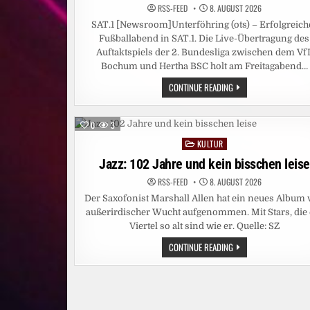
RSS-FEED
8. AUGUST 2026
SAT.1 [Newsroom]Unterföhring (ots) – Erfolgreich
Fußballabend in SAT.1. Die Live-Übertragung des
Auftaktspiels der 2. Bundesliga zwischen dem Vf
Bochum und Hertha BSC holt am Freitagabend…
PRIME-
CONTINUE READING
TIME-
SIEG
FÜR
SAT.1!
0
3
BUNDESLIGA-
AUFTAKT
KULTUR
Posted
BOCHUM
–
in
Jazz: 102 Jahre und kein bisschen leise
HERTHA
ERZIELT
RSS-FEED
8. AUGUST 2026
STARKE
13,4
Der Saxofonist Marshall Allen hat ein neues Album
PROZENT
MARKTANTEIL
außerirdischer Wucht aufgenommen. Mit Stars, die 
Viertel so alt sind wie er. Quelle: SZ
JAZZ:
CONTINUE READING
102
JAHRE
UND
KEIN
BISSCHEN
LEISE