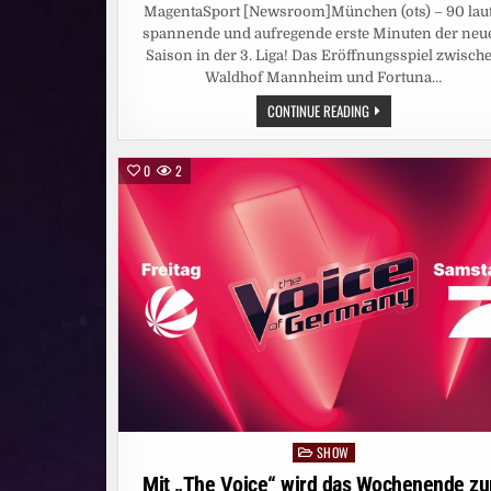
MagentaSport [Newsroom]München (ots) – 90 laut
spannende und aufregende erste Minuten der neu
Saison in der 3. Liga! Das Eröffnungsspiel zwisch
Waldhof Mannheim und Fortuna…
3.
CONTINUE READING
LIGA
KOMPLETT
LIVE
BEI
0
2
MAGENTASPORT:
HEISSE D
ISKUSSIONEN B
EI M
ANNHEIMS A
UFTAKTSIEG: S
CHIEDSRICHTERIN M
ICHEL S
ELBSTKRITISCH, K
LOS Z
IEHT H
UT –
E
NDE S
AUER A
UF S
EIN T
EAM: „
BRUTAL S
CHLECHTE 1
SHOW
Posted
. H
in
ALBZEIT“
Mit „The Voice“ wird das Wochenende z