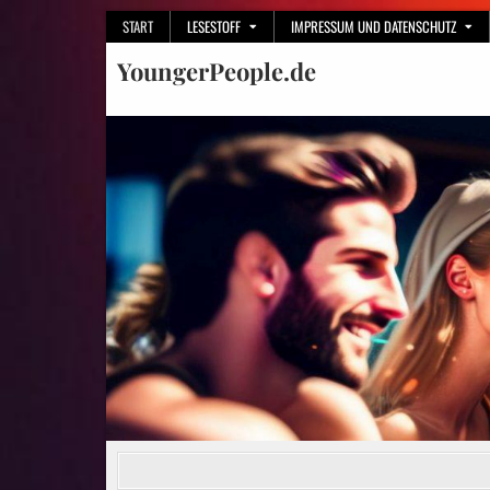
Skip
START
LESESTOFF
IMPRESSUM UND DATENSCHUTZ
to
YoungerPeople.de
content