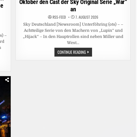
Oktober den Cast der Sky Original Serie „War“
he
an
RSS-FEED
7. AUGUST 2026
Sky Deutschland [Newsroom] Unterföhring (ots) – –
Achtteilige Serie von den Machern von „Lupin“ und
s) –
„Hijack“ – In den Hauptrollen sind neben Miller und
rd
West…
s
SIENNA
CONTINUE READING
MILLER
UND
DOMINIC
WEST
FÜHREN
AB
5.
OKTOBER
DEN
CAST
DER
SKY
ORIGINAL
SERIE
„WAR“
AN