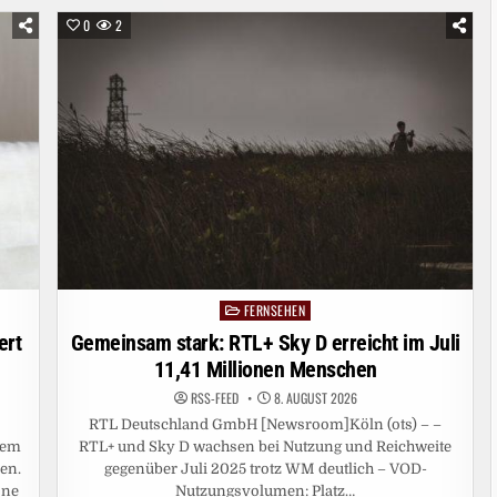
0
2
FERNSEHEN
Posted
in
ert
Gemeinsam stark: RTL+ Sky D erreicht im Juli
11,41 Millionen Menschen
RSS-FEED
8. AUGUST 2026
RTL Deutschland GmbH [Newsroom]Köln (ots) – –
nem
RTL+ und Sky D wachsen bei Nutzung und Reichweite
en.
gegenüber Juli 2025 trotz WM deutlich – VOD-
öne
Nutzungsvolumen: Platz…