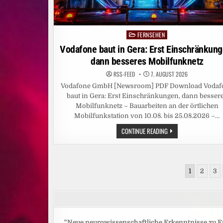
SAMSTAGS
FERNSEHEN
Posted
in
Vodafone baut in Gera: Erst Einschränkung
dann besseres Mobilfunknetz
RSS-FEED
7. AUGUST 2026
Vodafone GmbH [Newsroom] PDF Download Vodaf
baut in Gera: Erst Einschränkungen, dann besser
Mobilfunknetz – Bauarbeiten an der örtlichen
Mobilfunkstation von 10.08. bis 25.08.2026 –…
VODAFONE
CONTINUE READING
BAUT
IN
GERA:
ERST
EINSCHRÄNKUNGEN,
Seitennummerierung
DANN
1
2
3
BESSERES
der
MOBILFUNKNETZ
Beiträge
"Neue neurowissenschaftliche Erkenntnisse zu E