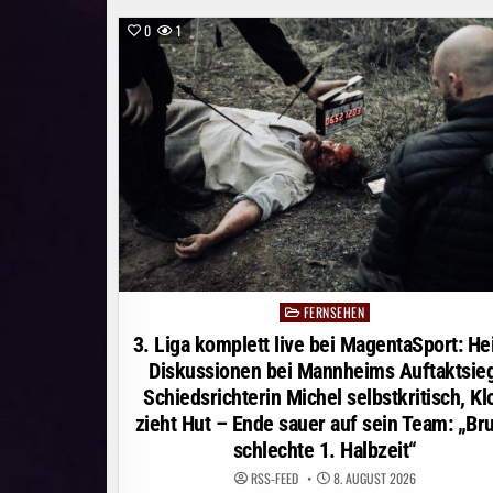
0
1
FERNSEHEN
Posted
in
3. Liga komplett live bei MagentaSport: He
Diskussionen bei Mannheims Auftaktsieg
Schiedsrichterin Michel selbstkritisch, Kl
zieht Hut – Ende sauer auf sein Team: „Bru
schlechte 1. Halbzeit“
RSS-FEED
8. AUGUST 2026