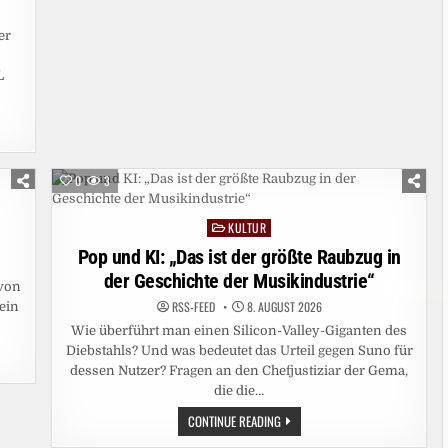
er
L
0
3
KULTUR
Posted
in
Pop und KI: „Das ist der größte Raubzug in
der Geschichte der Musikindustrie“
 von
RSS-FEED
8. AUGUST 2026
ein
Wie überführt man einen Silicon-Valley-Giganten des
Diebstahls? Und was bedeutet das Urteil gegen Suno für
dessen Nutzer? Fragen an den Chefjustiziar der Gema,
die die…
POP
CONTINUE READING
UND
KI: