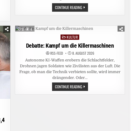
GEMEINSAM
CONTINUE READING
STARK:
RTL+
SKY
D
ERREICHT
0
4
IM
JULI
KULTUR
11,41
Posted
MILLIONEN
in
Debatte: Kampf um die Killermaschinen
MENSCHEN
RSS-FEED
8. AUGUST 2026
Autonome KI-Waffen erobern die Schlachtfelder,
Drohnen jagen Soldaten wie Zivilisten aus der Luft. Die
Frage, ob man die Technik verbieten sollte, wird immer
drängender. Oder…
DEBATTE:
CONTINUE READING
KAMPF
UM
DIE
KILLERMASCHINEN
-
,4