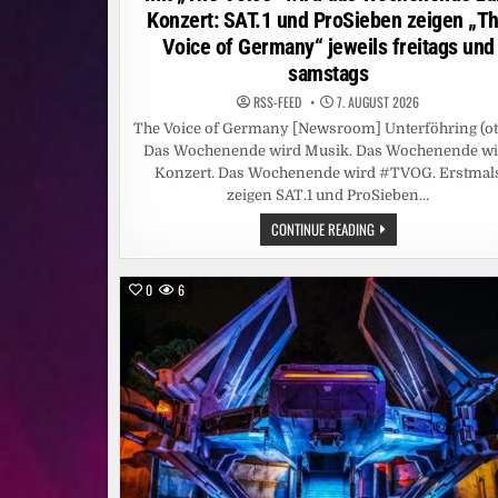
Konzert: SAT.1 und ProSieben zeigen „T
Voice of Germany“ jeweils freitags und
samstags
RSS-FEED
7. AUGUST 2026
The Voice of Germany [Newsroom] Unterföhring (ot
Das Wochenende wird Musik. Das Wochenende wi
Konzert. Das Wochenende wird #TVOG. Erstmal
zeigen SAT.1 und ProSieben…
MIT
CONTINUE READING
„THE
VOICE“
WIRD
DAS
0
6
WOCHENENDE
ZUM
KONZERT:
SAT.1
UND
PROSIEBEN
ZEIGEN
„THE
VOICE
OF
GERMANY“
JEWEILS
FREITAGS
UND