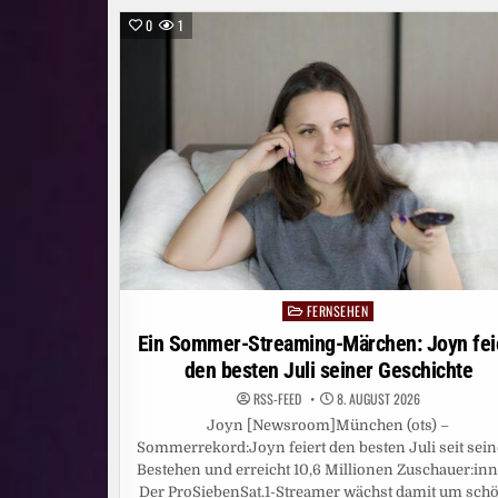
0
1
FERNSEHEN
Posted
in
Ein Sommer-Streaming-Märchen: Joyn fei
den besten Juli seiner Geschichte
RSS-FEED
8. AUGUST 2026
Joyn [Newsroom]München (ots) –
Sommerrekord:Joyn feiert den besten Juli seit sei
Bestehen und erreicht 10,6 Millionen Zuschauer:inn
Der ProSiebenSat.1-Streamer wächst damit um sch