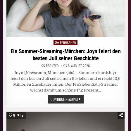
FERNSEHEN
Posted
in
Ein Sommer-Streaming-Märchen: Joyn feiert den
besten Juli seiner Geschichte
RSS-FEED
8. AUGUST 2026
Joyn [Newsroom]München (ots) – Sommerrekord:Joyn
feiert den besten Juli seit seinem Bestehen und erreicht 10,6
Millionen Zuschauer:innen. Der ProSiebenSat.1-Streamer
wächst damit um schöne 17,2 Prozent…
EIN
CONTINUE READING
SOMMER-
STREAMING-
MÄRCHEN:
JOYN
0
2
FEIERT
DEN
BESTEN
JULI