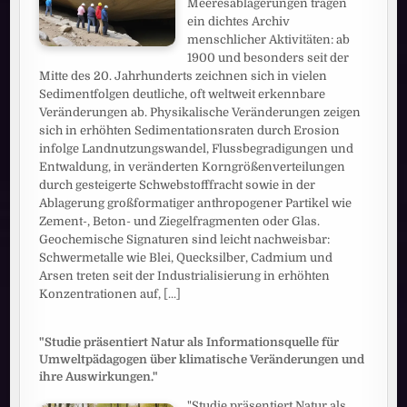
Meeresablagerungen tragen
ein dichtes Archiv
menschlicher Aktivitäten: ab
1900 und besonders seit der
Mitte des 20. Jahrhunderts zeichnen sich in vielen
Sedimentfolgen deutliche, oft weltweit erkennbare
Veränderungen ab. Physikalische Veränderungen zeigen
sich in erhöhten Sedimentationsraten durch Erosion
infolge Landnutzungswandel, Flussbegradigungen und
Entwaldung, in veränderten Korngrößenverteilungen
durch gesteigerte Schwebstofffracht sowie in der
Ablagerung großformatiger anthropogener Partikel wie
Zement-, Beton- und Ziegelfragmenten oder Glas.
Geochemische Signaturen sind leicht nachweisbar:
Schwermetalle wie Blei, Quecksilber, Cadmium und
Arsen treten seit der Industrialisierung in erhöhten
Konzentrationen auf,
[...]
"Studie präsentiert Natur als Informationsquelle für
Umweltpädagogen über klimatische Veränderungen und
ihre Auswirkungen."
"Studie präsentiert Natur als