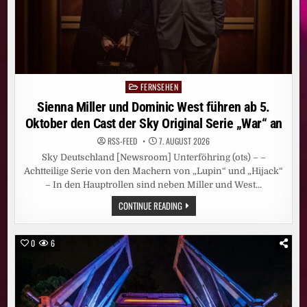
GERMANY“
JEWEILS
FREITAGS
UND
SAMSTAGS
FERNSEHEN
Posted
in
Sienna Miller und Dominic West führen ab 5.
Oktober den Cast der Sky Original Serie „War“ an
RSS-FEED
7. AUGUST 2026
Sky Deutschland [Newsroom] Unterföhring (ots) – –
Achtteilige Serie von den Machern von „Lupin“ und „Hijack“
– In den Hauptrollen sind neben Miller und West…
SIENNA
CONTINUE READING
MILLER
UND
DOMINIC
WEST
0
6
FÜHREN
AB
5.
OKTOBER
DEN
CAST
DER