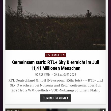
SEINER
GESCHICHTE
FERNSEHEN
Posted
in
Gemeinsam stark: RTL+ Sky D erreicht im Juli
11,41 Millionen Menschen
RSS-FEED
8. AUGUST 2026
RTL Deutschland GmbH [Newsroom]Köln (ots) – – RTL+ und
Sky D wachsen bei Nutzung und Reichweite gegenüber Juli
2025 trotz WM deutlich – VOD-Nutzungsvolumen: Platz…
GEMEINSAM
CONTINUE READING
STARK:
RTL+
SKY
D