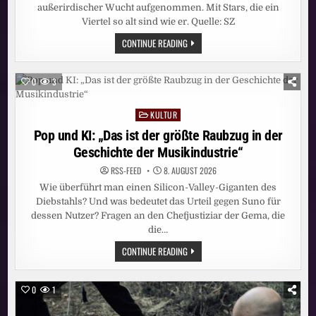
außerirdischer Wucht aufgenommen. Mit Stars, die ein
Viertel so alt sind wie er. Quelle: SZ
JAZZ:
CONTINUE READING
102
JAHRE
UND
KEIN
0
3
BISSCHEN
LEISE
KULTUR
Posted
in
Pop und KI: „Das ist der größte Raubzug in der
Geschichte der Musikindustrie“
RSS-FEED
8. AUGUST 2026
Wie überführt man einen Silicon-Valley-Giganten des
Diebstahls? Und was bedeutet das Urteil gegen Suno für
dessen Nutzer? Fragen an den Chefjustiziar der Gema, die
die…
POP
CONTINUE READING
UND
KI:
„DAS
IST
0
1
DER
GRÖSSTE R
AUBZUG I