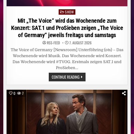
SHOW
Posted
in
Mit „The Voice“ wird das Wochenende zum
Konzert: SAT.1 und ProSieben zeigen „The Voice
of Germany“ jeweils freitags und samstags
RSS-FEED
7. AUGUST 2026
The Voice of Germany [Newsroom] Unterföhring (ots) – Das
Wochenende wird Musik. Das Wochenende wird Konzert.
Das Wochenende wird #TVOG. Erstmals zeigen SAT.1 und
ProSieben…
MIT
CONTINUE READING
„THE
VOICE“
WIRD
DAS
0
7
WOCHENENDE
ZUM
KONZERT:
SAT.1
UND
PROSIEBEN
ZEIGEN
„THE
VOICE
OF