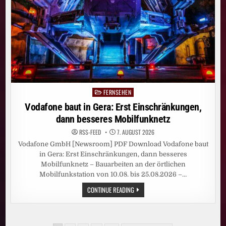
SKY
ORIGINAL
SERIE
„WAR“
AN
FERNSEHEN
Posted
in
Vodafone baut in Gera: Erst Einschränkungen,
dann besseres Mobilfunknetz
RSS-FEED
7. AUGUST 2026
Vodafone GmbH [Newsroom] PDF Download Vodafone baut
in Gera: Erst Einschränkungen, dann besseres
Mobilfunknetz – Bauarbeiten an der örtlichen
Mobilfunkstation von 10.08. bis 25.08.2026 –…
VODAFONE
CONTINUE READING
BAUT
IN
GERA:
ERST
EINSCHRÄNKUNGEN,