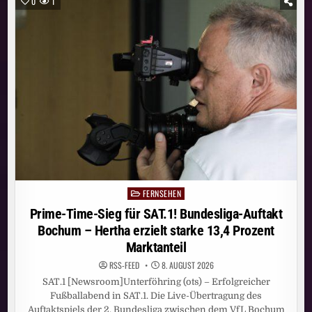
0
1
ERREICHT
IM
JULI
11,41
MILLIONEN
MENSCHEN
FERNSEHEN
Posted
in
Prime-Time-Sieg für SAT.1! Bundesliga-Auftakt
Bochum – Hertha erzielt starke 13,4 Prozent
Marktanteil
RSS-FEED
8. AUGUST 2026
SAT.1 [Newsroom]Unterföhring (ots) – Erfolgreicher
Fußballabend in SAT.1. Die Live-Übertragung des
Auftaktspiels der 2. Bundesliga zwischen dem VfL Bochum