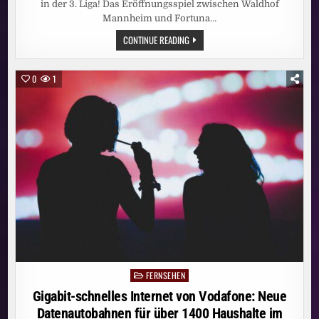
in der 3. Liga! Das Eröffnungsspiel zwischen Waldhof
Mannheim und Fortuna…
3.
CONTINUE READING
LIGA
KOMPLETT
LIVE
BEI
0
1
MAGENTASPORT:
HEISSE D
ISKUSSIONEN B
EI M
ANNHEIMS A
UFTAKTSIEG: S
CHIEDSRICHTERIN M
ICHEL S
ELBSTKRITISCH, K
LOS Z
IEHT H
UT –
E
NDE S
AUER A
UF S
EIN T
EAM: „
BRUTAL S
CHLECHTE 1
. H
FERNSEHEN
Posted
ALBZEIT“
in
Gigabit-schnelles Internet von Vodafone: Neue
Datenautobahnen für über 1400 Haushalte im