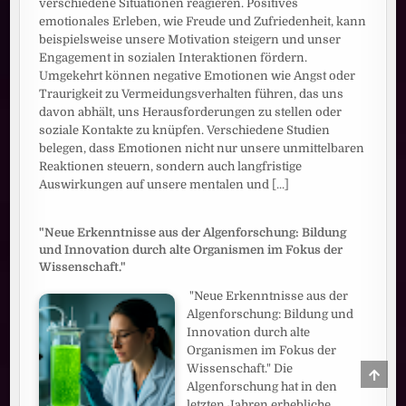
verschiedene Situationen reagieren. Positives
emotionales Erleben, wie Freude und Zufriedenheit, kann
beispielsweise unsere Motivation steigern und unser
Engagement in sozialen Interaktionen fördern.
Umgekehrt können negative Emotionen wie Angst oder
Traurigkeit zu Vermeidungsverhalten führen, das uns
davon abhält, uns Herausforderungen zu stellen oder
soziale Kontakte zu knüpfen. Verschiedene Studien
belegen, dass Emotionen nicht nur unsere unmittelbaren
Reaktionen steuern, sondern auch langfristige
Auswirkungen auf unsere mentalen und
[...]
"Neue Erkenntnisse aus der Algenforschung: Bildung
und Innovation durch alte Organismen im Fokus der
Wissenschaft."
"Neue Erkenntnisse aus der
Algenforschung: Bildung und
Innovation durch alte
Organismen im Fokus der
Wissenschaft." Die
SCRO
TO
Algenforschung hat in den
TOP
letzten Jahren erhebliche