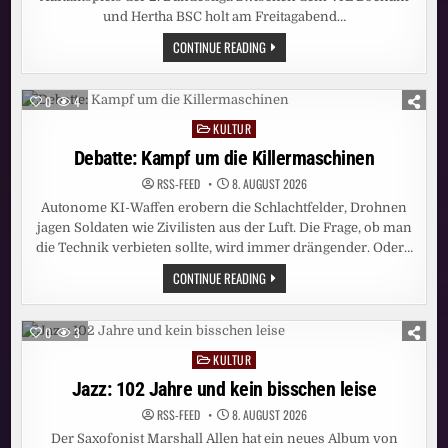
und Hertha BSC holt am Freitagabend…
PRIME-
CONTINUE READING
TIME-
SIEG
FÜR
SAT.1!
0
4
BUNDESLIGA-
AUFTAKT
KULTUR
Posted
BOCHUM
–
in
Debatte: Kampf um die Killermaschinen
HERTHA
ERZIELT
RSS-FEED
8. AUGUST 2026
STARKE
13,4
Autonome KI-Waffen erobern die Schlachtfelder, Drohnen
PROZENT
MARKTANTEIL
jagen Soldaten wie Zivilisten aus der Luft. Die Frage, ob man
die Technik verbieten sollte, wird immer drängender. Oder…
DEBATTE:
CONTINUE READING
KAMPF
UM
DIE
KILLERMASCHINEN
0
3
KULTUR
Posted
in
Jazz: 102 Jahre und kein bisschen leise
RSS-FEED
8. AUGUST 2026
Der Saxofonist Marshall Allen hat ein neues Album von