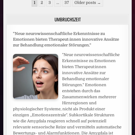
Seitennummerierung
DANN
1
2
3
…
37
Older posts →
BESSERES
der
MOBILFUNKNETZ
Beiträge
UMBRUCHSZEIT
"Neue neurowissenschaftliche Erkenntnisse zu
Emotionen bieten Therapeut:innen innovative Ansätze
zur Behandlung emotionaler Störungen."
"Neue neurowissenschaftliche
Erkenntnisse zu Emotionen
bieten Therapeut:innen
innovative Ansätze zur
Behandlung emotionaler
Störungen." Emotionen
entstehen durch das
Zusammenwirken mehrerer
Hirnregionen und
physiologischer Systeme, nicht als Produkt einer
einzigen „Emotionszentrale". Subkortikale Strukturen
wie die Amygdala reagieren schnell auf potenziell
relevante sensorische Reize und vermitteln automatische
Bewertungs- und Alarmfunktionen. Die Amygdala ist