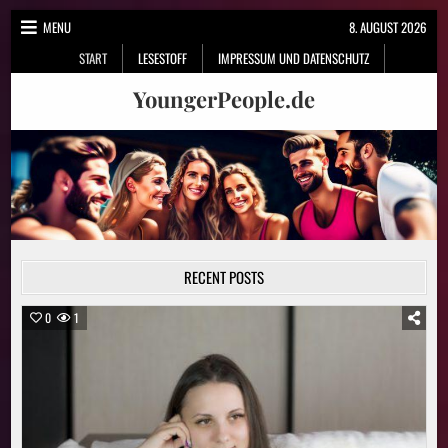
Skip
MENU
8. AUGUST 2026
to
START
LESESTOFF
IMPRESSUM UND DATENSCHUTZ
content
YoungerPeople.de
RECENT POSTS
0
1