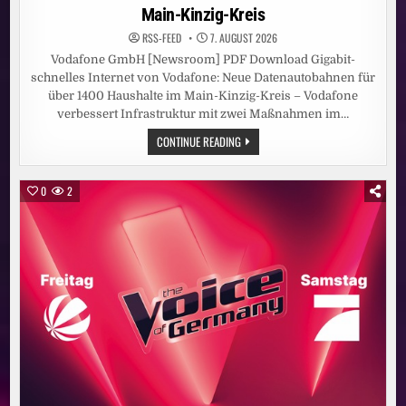
Main-Kinzig-Kreis
RSS-FEED
7. AUGUST 2026
Vodafone GmbH [Newsroom] PDF Download Gigabit-
schnelles Internet von Vodafone: Neue Datenautobahnen für
über 1400 Haushalte im Main-Kinzig-Kreis – Vodafone
verbessert Infrastruktur mit zwei Maßnahmen im…
GIGABIT-
CONTINUE READING
SCHNELLES
INTERNET
VON
VODAFONE:
0
2
NEUE
DATENAUTOBAHNEN
FÜR
ÜBER
1400
HAUSHALTE
IM
MAIN-
KINZIG-
KREIS