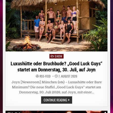
LADEN
ZU
„DIE
PROMI
TISCHTENNIS
WM“
EIN
SHOW
Posted
in
Luxushütte oder Bruchbude? „Good Luck Guys“
startet am Donnerstag, 30. Juli, auf Joyn
RSS-FEED
7. AUGUST 2026
Joyn [Newsroom] München (ots) – Luxushütte oder Bare
Minimum? Die neue Staffel „Good Luck Guys“ startet am
Donnerstag, 30. Juli 2026, auf Joyn, mit einer…
LUXUSHÜTTE
CONTINUE READING
ODER
BRUCHBUDE?
„GOOD
LUCK