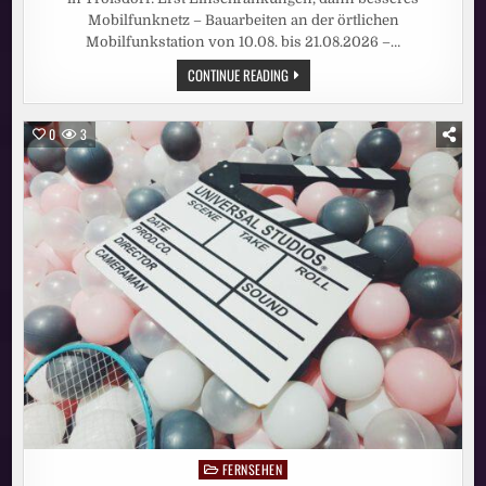
Mobilfunknetz – Bauarbeiten an der örtlichen
Mobilfunkstation von 10.08. bis 21.08.2026 –…
VODAFONE
CONTINUE READING
BAUT
IN
TROISDORF:
ERST
0
3
EINSCHRÄNKUNGEN,
DANN
BESSERES
MOBILFUNKNETZ
FERNSEHEN
Posted