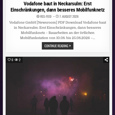
in
Vodafone baut in Neckarsulm: Erst
Einschränkungen, dann besseres Mobilfunknetz
RSS-FEED
7. AUGUST 2026
Vodafone GmbH [Newsroom] PDF Download Vodafone baut
in Neckarsulm: Erst Einschränkungen, dann besseres
Mobilfunknetz – Bauarbeiten an der örtlichen
Mobilfunkstation von 10.08. bis 25.08.2026 –…
VODAFONE
CONTINUE READING
BAUT
IN
NECKARSULM:
ERST
0
2
EINSCHRÄNKUNGEN,
DANN
BESSERES
MOBILFUNKNETZ