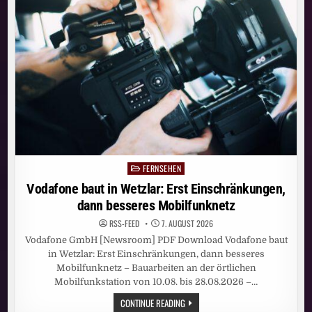
BESSERES
MOBILFUNKNETZ
FERNSEHEN
Posted
in
Vodafone baut in Wetzlar: Erst Einschränkungen,
dann besseres Mobilfunknetz
RSS-FEED
7. AUGUST 2026
Vodafone GmbH [Newsroom] PDF Download Vodafone baut
in Wetzlar: Erst Einschränkungen, dann besseres
Mobilfunknetz – Bauarbeiten an der örtlichen
Mobilfunkstation von 10.08. bis 28.08.2026 –…
VODAFONE
CONTINUE READING
BAUT