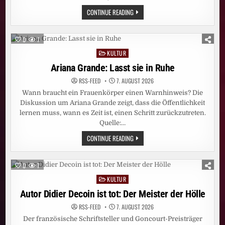
EUROPAS
CONTINUE READING
FLÜSSE
AUF
DEM
TROCKENEN:
0
7
DAS
SIND
KULTUR
Posted
DIE
FOLGEN
in
Ariana Grande: Lasst sie in Ruhe
RSS-FEED
7. AUGUST 2026
Wann braucht ein Frauenkörper einen Warnhinweis? Die
Diskussion um Ariana Grande zeigt, dass die Öffentlichkeit
lernen muss, wann es Zeit ist, einen Schritt zurückzutreten.
Quelle:…
ARIANA
CONTINUE READING
GRANDE:
LASST
SIE
IN
0
7
RUHE
KULTUR
Posted
in
Autor Didier Decoin ist tot: Der Meister der Hölle
RSS-FEED
7. AUGUST 2026
Der französische Schriftsteller und Goncourt-Preisträger