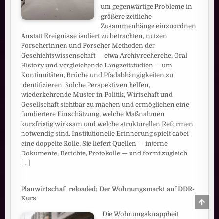
um gegenwärtige Probleme in
größere zeitliche
Zusammenhänge einzuordnen.
Anstatt Ereignisse isoliert zu betrachten, nutzen
Forscherinnen und Forscher Methoden der
Geschichtswissenschaft — etwa Archivrecherche, Oral
History und vergleichende Langzeitstudien — um
Kontinuitäten, Brüche und Pfadabhängigkeiten zu
identifizieren. Solche Perspektiven helfen,
wiederkehrende Muster in Politik, Wirtschaft und
Gesellschaft sichtbar zu machen und ermöglichen eine
fundiertere Einschätzung, welche Maßnahmen
kurzfristig wirksam und welche strukturellen Reformen
notwendig sind. Institutionelle Erinnerung spielt dabei
eine doppelte Rolle: Sie liefert Quellen — interne
Dokumente, Berichte, Protokolle — und formt zugleich
[...]
Planwirtschaft reloaded: Der Wohnungsmarkt auf DDR-
Kurs
SCRO
TO
TOP
Die Wohnungsknappheit