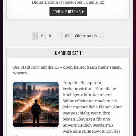
Didier Decoin ist gestorben. Quelle: SZ
AUTOR
CONTINUE READING
DIDIER
DECOIN
IST
TOT:
DER
Seitennummerierung
MEISTER
1
2
3
…
37
Older posts →
DER
der
HÖLLE
Beiträge
UMBRUCHSZEIT
Die Stadt hört auf die KI – doch keiner kann mehr sagen,
warum
Ampeln, Busspuren,
Verkehrsströme: Künstliche
Intelligenz könnte unsere
Städte effizienter machen als
jeder menschliche Planer. Aber
was geschieht, wenn ihre
besten Lösungen für uns
unverständlich werden?Es
wäre eine stille Revolution des