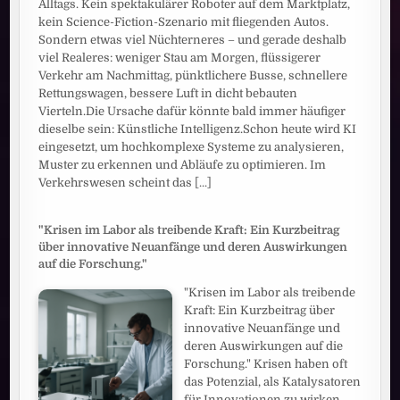
Alltags. Kein spektakulärer Roboter auf dem Marktplatz,
kein Science-Fiction-Szenario mit fliegenden Autos.
Sondern etwas viel Nüchterneres – und gerade deshalb
viel Realeres: weniger Stau am Morgen, flüssigerer
Verkehr am Nachmittag, pünktlichere Busse, schnellere
Rettungswagen, bessere Luft in dicht bebauten
Vierteln.Die Ursache dafür könnte bald immer häufiger
dieselbe sein: Künstliche Intelligenz.Schon heute wird KI
eingesetzt, um hochkomplexe Systeme zu analysieren,
Muster zu erkennen und Abläufe zu optimieren. Im
Verkehrswesen scheint das
[...]
"Krisen im Labor als treibende Kraft: Ein Kurzbeitrag
über innovative Neuanfänge und deren Auswirkungen
auf die Forschung."
"Krisen im Labor als treibende
Kraft: Ein Kurzbeitrag über
innovative Neuanfänge und
deren Auswirkungen auf die
Forschung." Krisen haben oft
das Potenzial, als Katalysatoren
für Innovationen zu wirken,