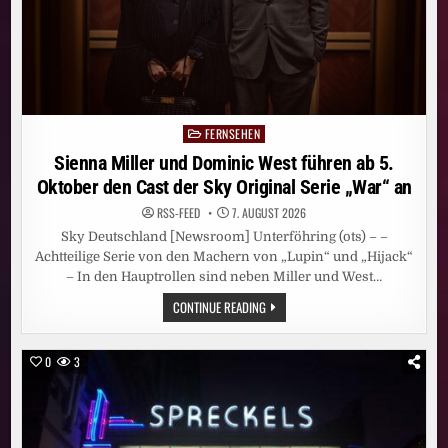
FERNSEHEN
Posted
in
Sienna Miller und Dominic West führen ab 5.
Oktober den Cast der Sky Original Serie „War“ an
RSS-FEED
7. AUGUST 2026
Sky Deutschland [Newsroom] Unterföhring (ots) – –
Achtteilige Serie von den Machern von „Lupin“ und „Hijack“
– In den Hauptrollen sind neben Miller und West…
SIENNA
CONTINUE READING
MILLER
UND
DOMINIC
WEST
0
3
FÜHREN
AB
5.
OKTOBER
DEN
CAST