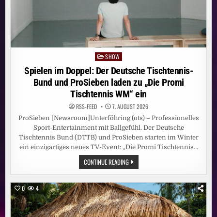
SHOW
Posted
in
Spielen im Doppel: Der Deutsche Tischtennis-
Bund und ProSieben laden zu „Die Promi
Tischtennis WM“ ein
RSS-FEED
7. AUGUST 2026
ProSieben [Newsroom]Unterföhring (ots) – Professionelles
Sport-Entertainment mit Ballgefühl. Der Deutsche
Tischtennis Bund (DTTB) und ProSieben starten im Winter
ein einzigartiges neues TV-Event: „Die Promi Tischtennis…
SPIELEN
CONTINUE READING
IM
DOPPEL:
DER
DEUTSCHE
0
4
TISCHTENNIS-
BUND
UND
PROSIEBEN