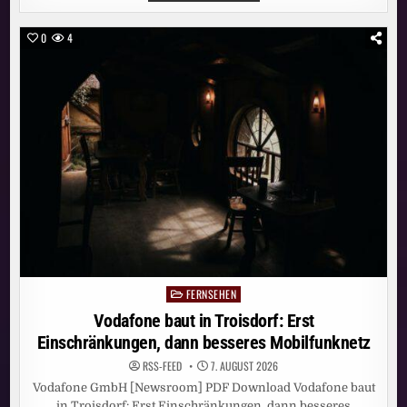
IN
WETZLAR:
ERST
0
4
EINSCHRÄNKUNGEN,
DANN
BESSERES
MOBILFUNKNETZ
FERNSEHEN
Posted
in
Vodafone baut in Troisdorf: Erst
Einschränkungen, dann besseres Mobilfunknetz
RSS-FEED
7. AUGUST 2026
Vodafone GmbH [Newsroom] PDF Download Vodafone baut
in Troisdorf: Erst Einschränkungen, dann besseres