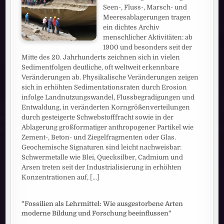
Seen-, Fluss-, Marsch- und
Meeresablagerungen tragen
ein dichtes Archiv
menschlicher Aktivitäten: ab
1900 und besonders seit der
Mitte des 20. Jahrhunderts zeichnen sich in vielen
Sedimentfolgen deutliche, oft weltweit erkennbare
Veränderungen ab. Physikalische Veränderungen zeigen
sich in erhöhten Sedimentationsraten durch Erosion
infolge Landnutzungswandel, Flussbegradigungen und
Entwaldung, in veränderten Korngrößenverteilungen
durch gesteigerte Schwebstofffracht sowie in der
Ablagerung großformatiger anthropogener Partikel wie
Zement-, Beton- und Ziegelfragmenten oder Glas.
Geochemische Signaturen sind leicht nachweisbar:
Schwermetalle wie Blei, Quecksilber, Cadmium und
Arsen treten seit der Industrialisierung in erhöhten
Konzentrationen auf,
[...]
"Fossilien als Lehrmittel: Wie ausgestorbene Arten
moderne Bildung und Forschung beeinflussen"