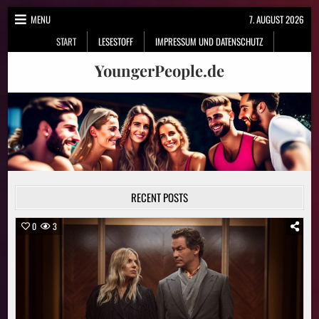
Skip
MENU
7. AUGUST 2026
to
START
LESESTOFF
IMPRESSUM UND DATENSCHUTZ
content
YoungerPeople.de
RECENT POSTS
0
3