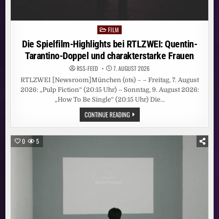
FILM
Posted
in
Die Spielfilm-Highlights bei RTLZWEI: Quentin-
Tarantino-Doppel und charakterstarke Frauen
RSS-FEED
7. AUGUST 2026
RTLZWEI [Newsroom]München (ots) – – Freitag, 7. August
2026: „Pulp Fiction“ (20:15 Uhr) – Sonntag, 9. August 2026:
„How To Be Single“ (20:15 Uhr) Die…
DIE
CONTINUE READING
SPIELFILM-
HIGHLIGHTS
BEI
RTLZWEI:
0
5
QUENTIN-
TARANTINO-
DOPPEL
UND
CHARAKTERSTARKE
FRAUEN