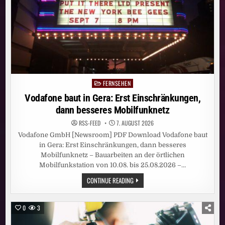
DER
SKY
ORIGINAL
SERIE
„WAR“
AN
FERNSEHEN
Posted
in
Vodafone baut in Gera: Erst Einschränkungen,
dann besseres Mobilfunknetz
RSS-FEED
7. AUGUST 2026
Vodafone GmbH [Newsroom] PDF Download Vodafone baut
in Gera: Erst Einschränkungen, dann besseres
Mobilfunknetz – Bauarbeiten an der örtlichen
Mobilfunkstation von 10.08. bis 25.08.2026 –…
VODAFONE
CONTINUE READING
BAUT
IN
GERA:
ERST
0
3
EINSCHRÄNKUNGEN,
DANN