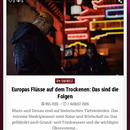
0
6
GUYS“
STARTET
AM
DONNERSTAG,
30.
JULI,
AUF
JOYN
UMWELT
Posted
in
Europas Flüsse auf dem Trockenen: Das sind die
Folgen
RSS-FEED
7. AUGUST 2026
Rhein und Donau sind auf historischen Tiefstständen. Das
extreme Niedrigwasser setzt Natur und Wirtschaft zu. Das
gefährdet auch Grund- und Trinkwasser und die wichtigen
Ökosysteme…